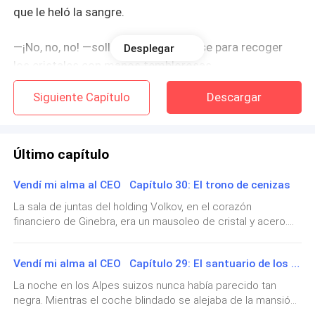
que le heló la sangre.
—¡No, no, no! —sollozó, arrodillándose para recoger
Desplegar
los cristales con manos temblorosas.
Siguiente Capítulo
Descargar
Un trozo afilado le cortó el dedo índice. Una gota de
sangre roja y brillante cayó sobre la alfombra gris
perla.
Último capítulo
CLACK.
Vendí mi alma al CEO Capítulo 30: El trono de cenizas
El sonido de la puerta cerrándose con llave la hizo
La sala de juntas del holding Volkov, en el corazón
financiero de Ginebra, era un mausoleo de cristal y acero.
saltar. Elena se giró, todavía de rodillas.
Los doce miembros del consejo de administración —
hombres y mujeres que habían acumulado más riqueza de
Desde la penumbra de un rincón de la oficina, una
Vendí mi alma al CEO Capítulo 29: El santuario de los secretos
la que naciones enteras podrían soñar— estaban sentados
figura alta y dominante emergió. Dante Volkov. No
en silencio absoluto. Sus ojos, cargados de escepticismo y
La noche en los Alpes suizos nunca había parecido tan
un rastro de desprecio, estaban fijos en la silla vacía a la
vestía su habitual traje de tres piezas, sino una
negra. Mientras el coche blindado se alejaba de la mansión
derecha de Dante. Entré en la sala cinco minutos después