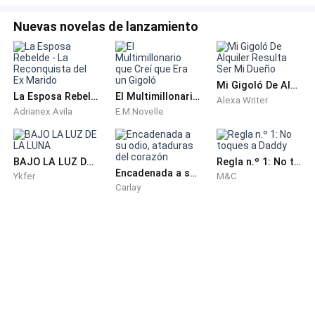
Dante soltó su mentón y se alejó un paso,
Nuevas novelas de lanzamiento
observándola como si fuera una pieza de arte que
acababa de comprar.
Mi Gigoló De Alquiler Resulta Ser Mi Dueño
—Oh, vas a pagar, Elena Paz. Pero no será limpiando
La Esposa Rebelde - La Reconquista del Ex Marido
El Multimillonario que Creí que Era un Gigoló
Alexa Writer
suelos.
Adrianex Avila
E.M.Novelle
Él sabía su nombre. El corazón de Elena se detuvo por
un segundo.
BAJO LA LUZ DE LA LUNA
Regla n.º 1: No toques a Daddy
Encadenada a su odio, ataduras del corazón
Ykfer
M&C
Carlay
—Tu hermano me debe cincuenta mil dólares por una
apuesta perdida en uno de mis clubes. Si sumamos
eso a tu "accidente" de hoy... me perteneces por un
largo, largo tiempo.
Dante caminó hacia su escritorio y sacó un
documento de un cajón. Lo deslizó sobre la superficie