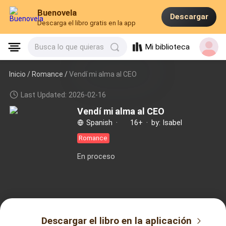
Buenovela
Descargar
Descarga el libro gratis en la app
Mi biblioteca
Busca lo que quieras
Inicio /
Romance
/
Vendí mi alma al CEO
Last Updated: 2026-02-16
Vendí mi alma al CEO
Spanish
·
16+
·
by: Isabel
Romance
En proceso
Descargar el libro en la aplicación