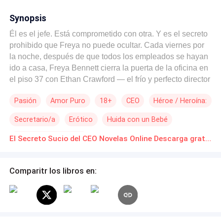
Synopsis
Él es el jefe. Está comprometido con otra. Y es el secreto
prohibido que Freya no puede ocultar. Cada viernes por
la noche, después de que todos los empleados se hayan
ido a casa, Freya Bennett cierra la puerta de la oficina en
el piso 37 con Ethan Crawford — el frío y perfecto director
general de Crawford Group, que ya está comprometido
Pasión
Amor Puro
18+
CEO
Héroe / Heroína:
con la heredera del imperio inmobiliario Ashford. Al
principio, era solo un acuerdo secreto entre dos adultos
Secretario/a
Erótico
Huida con un Bebé
solitarios. Solo algo físico. Solo los viernes por la noche.
Solo en la oficina. Pero las reglas empiezan a romperse
Segunda Oportunidad
El Secreto Sucio del CEO Novelas Online Descarga gratuita de PDF
cuando Ethan sostiene su mirada tres segundos de más.
Cuando Freya empieza a sentir celos al oír mencionar el
nombre de Karina Ashford en las reuniones. Cuando no
Comparitr los libros en:
pueden parar, incluso después de haber estado a punto
de ser descubiertos en innumerables ocasiones. Fuera,
está Edgar — el novio de Freya, que empieza a
sospechar. Está Karina — la prometida de Ethan, que