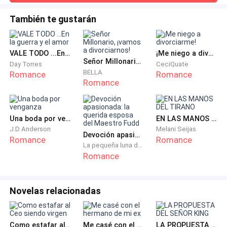
hacia donde no debía.—Sí, necesitamos dedicarnos más
tiempo el uno al otro.Caminaron junto a un pequeño lago
—Te ves hermosa así —dijo Ethan—. Hecha un
También te gustarán
donde varios botes de remo flotaban sobre el agua
desastre. Como una zorra. Muy sexy. Eres mía, Frey.
tranquila, y Edgar se detuvo para comprar algo de comida
en un puesto callejero.—¿Quieres un pretzel? —pregun
VALE TODO ...En la guerra y el amor
¡Me niego a divorciarme!
¿Mía?
Señor Millonario, ¡vamos a divorciarnos!
Day Torres
CeciQuate
BELLA
Romance
Romance
Esa palabra. Una palabra que no debería existir en su
Romance
acuerdo.
Una boda por venganza
EN LAS MANOS DEL TIRANO
Pero Freya no tenía espacio en la cabeza para analizar
J.D Anderson
Melani Seijas
ahora. Porque Ethan aceleró el ritmo y lo único que
Devoción apasionada: la querida esposa del Maestro Fudd
Romance
Romance
Freya pudo hacer fue gemir quedamente hacia el
La pequeña luna del occidente
Romance
techo.
Estaba cerca. Muy cerca.
Novelas relacionadas
—Ethan… voy a…
Como estafar al Ceo siendo virgen
Me casé con el hermano de mi ex
LA PROPUESTA DEL SEÑOR KING