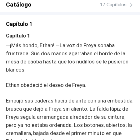
contrata a un detective privado. Y hay un contrato
Catálogo
17 Capítulos
multimillonario que depende de la decisión de una sola
persona. Cuanto más se hunden en las mentiras, más
Capítulo 1
difícil se vuelve distinguir la lujuria del amor. Pero en un
mundo donde los apellidos lo son todo, ¿pueden una
Capítulo 1
secretaria y su director general elegirse el uno al otro sin
—¡Más hondo, Ethan! —La voz de Freya sonaba
destruirlo todo? Un secreto. Dos vidas. Cuatro personas
frustrada. Sus dos manos agarraban el borde de la
que saldrán heridas.
mesa de caoba hasta que los nudillos se le pusieron
blancos.
Ethan obedeció el deseo de Freya.
Empujó sus caderas hacia delante con una embestida
brusca que dejó a Freya sin aliento. La falda lápiz de
Freya seguía arremangada alrededor de su cintura,
pero ya no estaba ordenada. Los botones, abiertos; la
cremallera, bajada desde el primer minuto en que