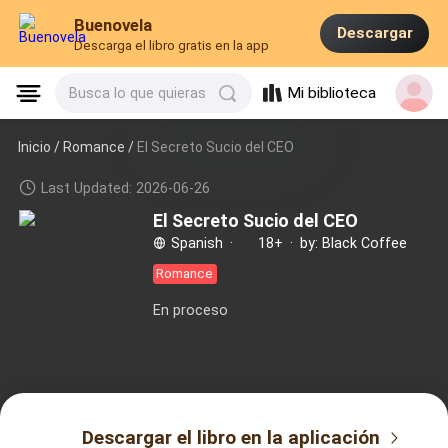
Buenovela
Descargar
Descarga el libro gratis en la app
Mi biblioteca
Busca lo que quieras
Inicio /
Romance
/
El Secreto Sucio del CEO
Last Updated: 2026-06-26
El Secreto Sucio del CEO
Spanish
·
18+
·
by: Black Coffee
Romance
En proceso
Descargar el libro en la aplicación