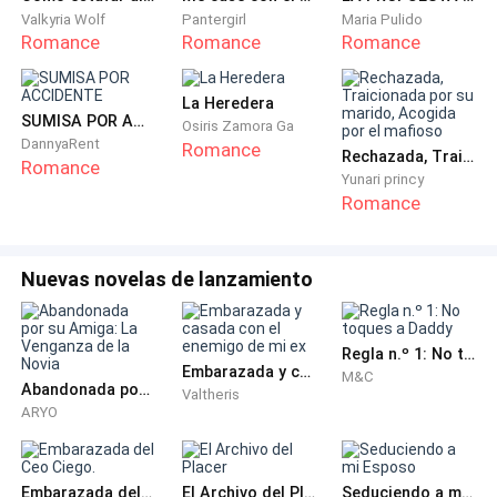
—¡Espera!
Valkyria Wolf
Pantergirl
Maria Pulido
Romance
Romance
Romance
—No puedo…
La Heredera
SUMISA POR ACCIDENTE
—Espera.
Osiris Zamora Ga
DannyaRent
Romance
Rechazada, Traicionada por su marido, Acogida por el mafioso
Romance
Yunari princy
Ethan ralentizó sus movimientos hasta convertirlos
Romance
en embestidas largas y suaves, haciendo que cada
penetración se sintiera deliberada. Freya gimió de
frustración. Su cabeza cayó sobre la mesa.
Nuevas novelas de lanzamiento
—Eres cruel —murmuró.
Regla n.º 1: No toques a Daddy
Embarazada y casada con el enemigo de mi ex
M&C
—Te encanta.
Abandonada por su Amiga: La Venganza de la Novia
Valtheris
ARYO
Y entonces…
A Freya se le heló la sangre.
Embarazada del Ceo Ciego.
El Archivo del Placer
Seduciendo a mi Esposo