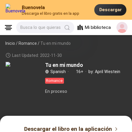
Buenovela
Descargar
Descarga el libro gratis en la app
Mi biblioteca
Busca lo que quieras
Inicio /
Romance
/
Tu en mi mundo
Last Updated: 2022-11-30
Tu en mi mundo
Spanish
·
16+
·
by: April Westein
Romance
En proceso
Descargar el libro en la aplicación