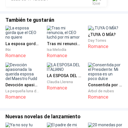
Cuando de pronto escucho su voz.
También te gustarán
—¿Que te sucedió—me pregunto el, un poco
¿TUYA O MÍA?
sorprendido.
Day Torres
La esposa gorda que el CEO no quiere
Tras mi renuncia, el CEO luchó por mi amor
Romance
INx
Isa Melodía
Romance
Romance
LA ESPOSA DEL ITALIANO
Claudia Llerena
Devoción apasionada: la querida esposa del Maestro Fudd
Consentida por el Presidente: Mi esposa es un poco dulce
Romance
La pequeña luna del occidente
Árbol de nubes
Romance
Romance
Nuevas novelas de lanzamiento