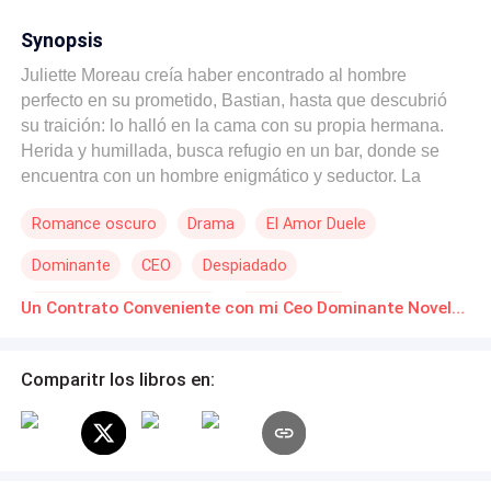
Synopsis
Juliette Moreau creía haber encontrado al hombre
perfecto en su prometido, Bastian, hasta que descubrió
su traición: lo halló en la cama con su propia hermana.
Herida y humillada, busca refugio en un bar, donde se
encuentra con un hombre enigmático y seductor. La
noche que comparten resulta inolvidable, pero Juliette
Romance oscuro
Drama
El Amor Duele
jamás imaginó que aquel hombre sería su propio jefe:
Gérard Durand. Gérard, un hombre poderoso y
Dominante
CEO
Despiadado
acaudalado, sorprende a Juliette con una propuesta de
matrimonio poco convencional: un contrato sin amor. Sin
Matrimonio por Contrato
Malentendido
Un Contrato Conveniente con mi Ceo Dominante Novelas Online Descarga gratuita de PDF
embargo, la atracción que siente por ella lo obliga a
Arrepentimiento
mantener un delicado equilibrio entre sus deseos
personales y las exigencias de los negocios. Sus celos y
Comparitr los libros en:
su posesividad generan conflictos que amenazan con
desestabilizar la relación, sobre todo porque él no planea
tener hijos, mientras Juliette lleva en su vientre el fruto de
sus noches apasionadas. La lucha entre el amor, los