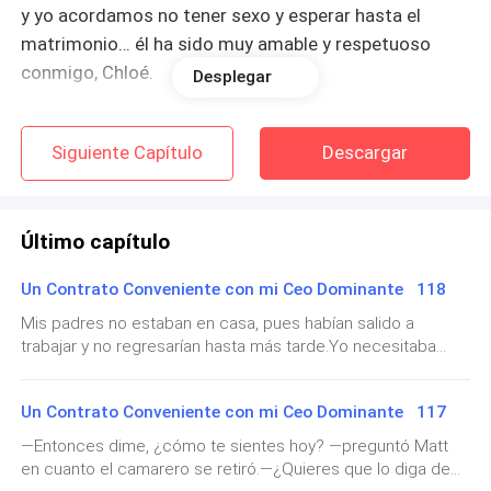
y yo acordamos no tener sexo y esperar hasta el
matrimonio… él ha sido muy amable y respetuoso
conmigo, Chloé.
Desplegar
Mi amiga suspiró, jamás entendería cómo el amor
Siguiente Capítulo
Descargar
puede hacernos hacer locuras y cambiar nuestra
forma de pensar.
Simplemente no me apetecía salir sin mi prometido.
Último capítulo
Pero me dejé tentar porque en realidad estaba un
Un Contrato Conveniente con mi Ceo Dominante 118
poco aburrida y lo extrañaba demasiado.
Mis padres no estaban en casa, pues habían salido a
trabajar y no regresarían hasta más tarde.Yo necesitaba
Entramos al local y el ambiente era animado. Sonreí a
encontrar un empleo lo antes posible. No tenía idea de
mi amiga, y ella comenzó a mover sus caderas al
dónde conseguirlo, pero pensaba empezar a enviar
ritmo de la música, contagiándome con su alegría y
Un Contrato Conveniente con mi Ceo Dominante 117
currículums. No había querido asimilarlo todavía, pero debía
desparpajo de siempre.
acostumbrarme a la idea de que definitivamente me
—Entonces dime, ¿cómo te sientes hoy? —preguntó Matt
establecería aquí, en Madrid.Pensé que Francia sería mi
en cuanto el camarero se retiró.—¿Quieres que lo diga de
hogar para siempre, pero toda aquella ilusión se
—¡Vamos a divertirnos!