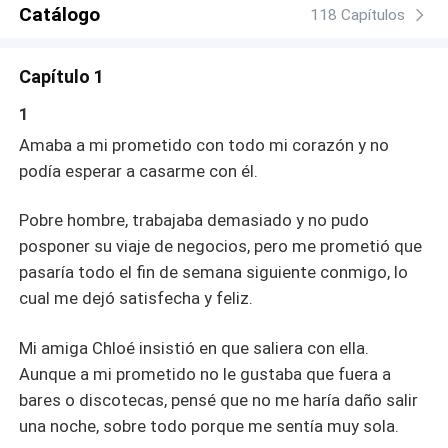
negocios y los secretos personales amenaza con romper
Catálogo
118 Capítulos
su unión, desatando un torbellino de emociones y
decisiones que conmocionarán sus vidas.
Capítulo 1
1
Amaba a mi prometido con todo mi corazón y no
podía esperar a casarme con él.
Pobre hombre, trabajaba demasiado y no pudo
posponer su viaje de negocios, pero me prometió que
pasaría todo el fin de semana siguiente conmigo, lo
cual me dejó satisfecha y feliz.
Mi amiga Chloé insistió en que saliera con ella.
Aunque a mi prometido no le gustaba que fuera a
bares o discotecas, pensé que no me haría daño salir
una noche, sobre todo porque me sentía muy sola.