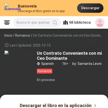
Buenovela
Descargar
Descarga el libro gratis en la app
Mi biblioteca
Busca lo que quieras
Inicio /
Romance
/
Un Contrato Conveniente con mi Ceo Dominante
Last Updated: 2025-12-15
Un Contrato Conveniente con mi
Ceo Dominante
Spanish
·
16+
·
by: Samanta Leoni
Romance
En proceso
Descargar el libro en la aplicación