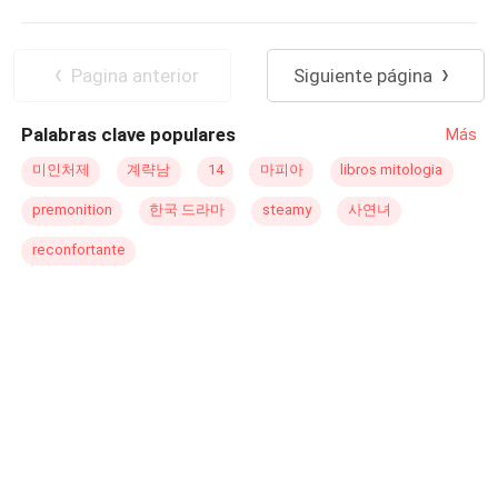
Divorcio
Malentendido
—Diego lo miró con desprecio y dijo. —Viejo asqueroso
—El niño lo miró fríamente y respondió. Cinco años
Contemporánea
Inteligente
fueron suficientes para que Diego cambiara y se
Independiente
Pagina anterior
Siguiente página
convirtiera en otra persona. Estaba seguro de que podría
recuperar a su esposa. Hasta que descubrió... ¡¿Por qué
Palabras clave populares
Más
demonios hay tantos rivales en el mundo?!
미인처제
계략남
14
마피아
libros mitologia
premonition
한국 드라마
steamy
사연녀
reconfortante