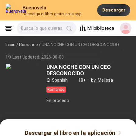
Buenovela
Descargar
Descarga el libro gratis en la app
Mi biblioteca
Busca lo que quieras
Inicio /
Romance
/
UNA NOCHE CON UN CEO DESCONOCIDO
Last Updated: 2026-08-08
UNA NOCHE CON UN CEO
DESCONOCIDO
Spanish
·
18+
·
by: Melissa
Romance
En proceso
Descargar el libro en la aplicación