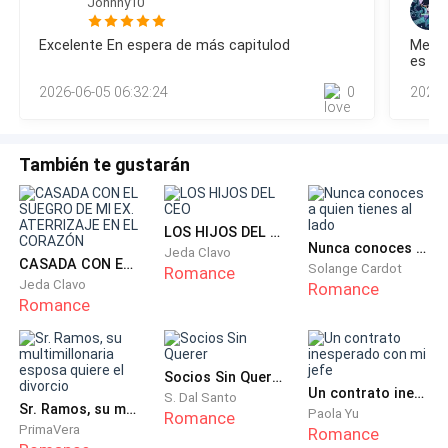
Johnny10
de ella empezó a inquietarse—. Amor, traje algo para
labios.Lo que ni Lia ni Fabián sabían era que, estacionado a
escasos metros de allí, en la penumbra de la calle y oculto
ti.
Excelente En espera de más capitulod
Me en
tras el parabrisas de su auto deportivo, Adrián Valenti los
es Ad
observaba en absoluto silencio. La furia y los celos
Nadie respondió.
2026-06-05 06:32:24
0
2026-
apretaban la garganta del empresario mientras veía l
Avanzó un poco y lo primero que vio fueron unos
zapatos rojos junto al sofá. Luego, una camisa rosada
También te gustarán
de mujer, arrugada, y un sujetador de encaje a pocos
pasos. El corazón le dio un vuelco. La botella en su
LOS HIJOS DEL CEO
mano tembló.
Nunca conoces a quien tienes al lado
Jeda Clavo
CASADA CON EL SUEGRO DE MI EX. ATERRIZAJE EN EL CORAZÓN
Solange Cardot
Romance
—No… —susurró, negando con la cabeza.
Jeda Clavo
Romance
Romance
Pero la negación se rompió en mil pedazos cuando
escuchó una risa femenina, suave y contenida,
Socios Sin Querer
seguida por la voz inconfundible de Daniel.
Un contrato inesperado con mi jefe
S. Dal Santo
Sr. Ramos, su multimillonaria esposa quiere el divorcio
Paola Yu
Romance
PrimaVera
Romance
El alma se le vació. Dio dos pasos más, y allí estaban.