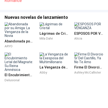
Romance
Daniel y Andrea.
Nuevas novelas de lanzamiento
Su prometido y su prima, entrelazados en el sofá,
desnudos, ajenos a todo. El cuerpo de él, la piel de ella,
Lágrimas de Cristal
ESPOSOS POR VENGANZA
el sudor, las caricias… todo era demasiado real. Una
Mila Dalvi
Alicia
escena imposible de borrar.
Abandonada por su Amiga: La Venganza de la Novia
ARYO
La botella cayó. El vidrio se estrelló contra el suelo y
el champán se esparció como una herida abierta. El
sonido los despertó de su trance. Andrea chilló,
La Venganza de la Exesposa del Multimillonario
Firme El Divorcio Sr Del Castillo, Ya No Te Amo
cubriéndose torpemente con la sábana, mientras
Abby
Ashley McCallister
El Encubrimiento Letal del Magnate: Su Reina Amnésica
Daniel giraba el rostro, pálido, petrificado.
Delusional
—Lia… —tartamudeó—, no es lo que parece.
Ella rio, una risa hueca, quebrada.