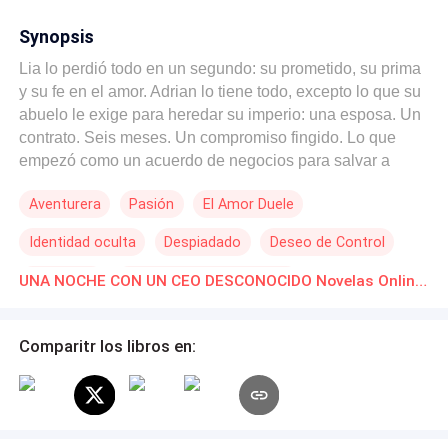
Synopsis
Lia lo perdió todo en un segundo: su prometido, su prima
y su fe en el amor. Adrian lo tiene todo, excepto lo que su
abuelo le exige para heredar su imperio: una esposa. Un
contrato. Seis meses. Un compromiso fingido. Lo que
empezó como un acuerdo de negocios para salvar a
Adrian y darle estabilidad a Lia, se transforma en un
Aventurera
Pasión
El Amor Duele
campo de batalla emocional. Ella no sabe que él es el
extraño con quien compartió una noche inolvidable, y él
Identidad oculta
Despiadado
Deseo de Control
no sabe que la secretaria a la que desprecia es la mujer
que no puede sacar de sus pensamientos. En un juego
Infidelidad
Matrimonio por Contrato
UNA NOCHE CON UN CEO DESCONOCIDO Novelas Online Descarga gratuita de PDF
de apariencias, donde cada beso parece real y cada
Relación en la Oficina
mentira duele, ¿podrán Lia y Adrian quitarse sus
máscaras antes de que el engaño los destruya a ambos?
Comparitr los libros en: