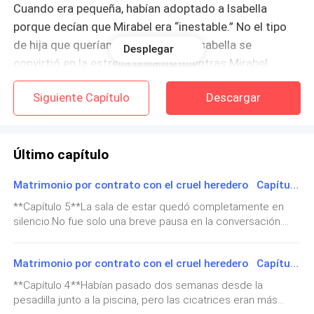
Cuando era pequeña, habían adoptado a Isabella
porque decían que Mirabel era “inestable.” No el tipo
de hija que querían exhibir. Así que Isabella se
Desplegar
convirtió en la estrella brillante mientras Mirabel
permanecía en las sombras, sirviendo en silencio.
Siguiente Capítulo
Descargar
No se detenía en eso. Detenerse nunca cambiaba
nada.
Último capítulo
—Mirabel.
Matrimonio por contrato con el cruel heredero Capítulo 5: El Tracto
La voz cortante atravesó el ruido. Isabella estaba en
**Capítulo 5**La sala de estar quedó completamente en
silencio.No fue solo una breve pausa en la conversación.
la puerta, luciendo impecable con una bata de seda y
Fue ese tipo de silencio pesado e incómodo que hace que
el cabello ya peinado para la fiesta. Sus labios se
te zumben los oídos. Nadie se movió. Durante varios
curvaron en una dulce sonrisa que nunca llegaba a sus
Matrimonio por contrato con el cruel heredero Capítulo 4: Ronchas y Trajes
segundos largos, el único sonido fue el tic-tac del viejo reloj
ojos.
en la pared, marcando el tiempo en una habitación donde
**Capítulo 4**Habían pasado dos semanas desde la
todos se habían congelado de repente.Dante Virelli
pesadilla junto a la piscina, pero las cicatrices eran más
acababa de hablar, y nadie podía creer del todo lo que
—¿Sí, Isabella? respondió Mirabel suavemente.