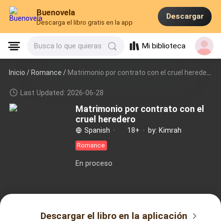
Buenovela
Descargar
Descarga el libro gratis en la app
Mi biblioteca
Busca lo que quieras
Inicio /
Romance
/
Matrimonio por contrato con el cruel heredero
Last Updated: 2026-06-28
Matrimonio por contrato con el
cruel heredero
Spanish
·
18+
·
by: Kimrah
Romance
En proceso
Descargar el libro en la aplicación