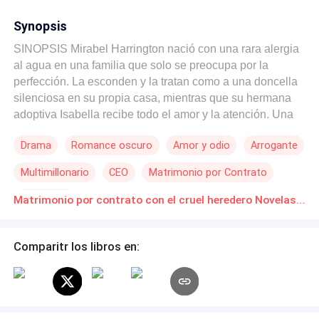
Synopsis
SINOPSIS Mirabel Harrington nació con una rara alergia
al agua en una familia que solo se preocupa por la
perfección. La esconden y la tratan como a una doncella
silenciosa en su propia casa, mientras que su hermana
adoptiva Isabella recibe todo el amor y la atención. Una
noche, en la gala de cumpleaños de Isabella, Mirabel
Drama
Romance oscuro
Amor y odio
Arrogante
derrama accidentalmente agua sobre un invitado
enmascarado, el despiadado multimillonario Dante
Multimillonario
CEO
Matrimonio por Contrato
Virelli. El agua desencadena su dolorosa alergia frente a
todos. Dante, quien es el hijo de la amante de su padre,
Dramático
Matrimonio por contrato con el cruel heredero Novelas Online Descarga gratuita de PDF
necesita casarse antes de cumplir 29 años o perderá
para siempre el imperio entero de su padre. Le ofrece a
Mirabel un trato: quedarse con él solo por noventa días y
Comparitr los libros en:
así ambos podrán escapar de sus familias tóxicas. Lo que
comienza como un arreglo frío en su lujoso penthouse
lentamente se convierte en un matrimonio contractual
secreto para ayudarlo a reclamar su herencia. Detrás de