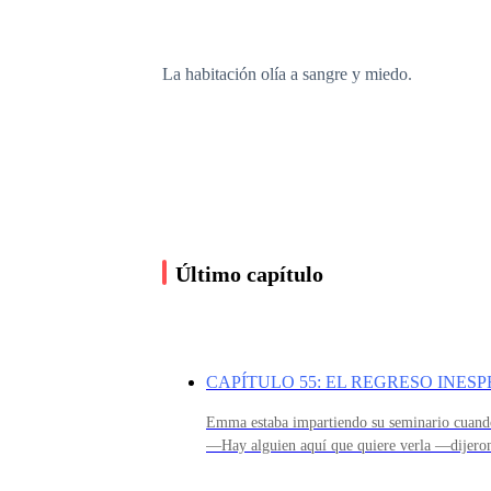
La habitación olía a sangre y miedo.
El collar de zafiro se deslizó, girando entre el ca
Él retrocedió tambaleándose, con el pecho agita
Último capítulo
No podía moverse.
CAPÍTULO 55: EL REGRESO INES
No podía hablar.
Emma estaba impartiendo su seminario cuando 
—Hay alguien aquí que quiere verla —dijero
con la clase y fue a reunirse con la visitante
No podía comprender.