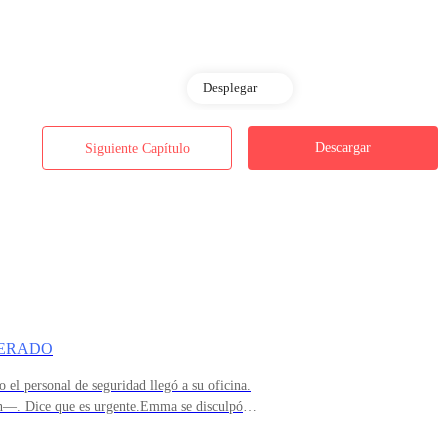
Desplegar
rmesí, intacto y brillante.
Descargar
Siguiente Capítulo
do, aterrorizado, mirando a la mujer que siempre lo había protegido… su
PERADO
el personal de seguridad llegó a su oficina.
n—. Dice que es urgente.Emma se disculpó
.Era Claire.Pero no la Claire que Emma