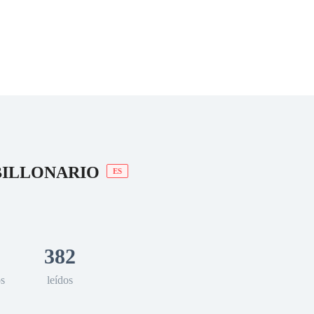
 Romance
Sci-Fi
Guerra
Otros
BILLONARIO
ES
382
os
leídos