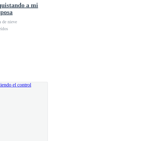
uistando a mi
sposa
a de nieve
eídos