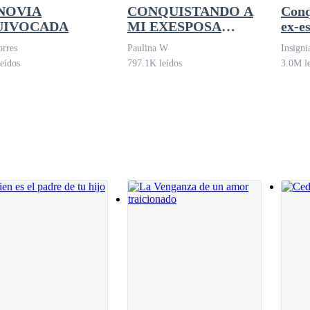
NOVIA
CONQUISTANDO A
Conq
io. Metió las manos en los bolsillos del pantalón.
UIVOCADA
MI EXESPOSA
ex-e
SECRETA
rres
Paulina W
Insigni
eídos
797.1K leídos
3.0M l
tes, ya se había gastado todo.
trada.
 cabeza que nunca desaparecía.