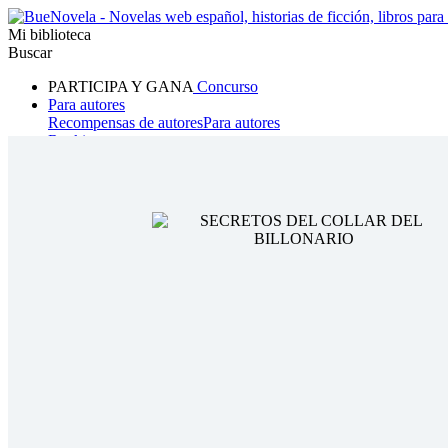
Mi biblioteca
Buscar
PARTICIPA Y GANA
Concurso
Para autores
Recompensas de autores
Para autores
Ranking
Navegar
Novelas
Cuentos Cortos
Todos
Romance
Hombre lobo
Mafia
Sistema
Fantasía
Urbano
LG