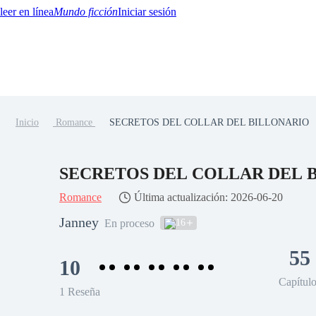
Mundo ficción
Iniciar sesión
Inicio
Romance
SECRETOS DEL COLLAR DEL BILLONARIO
BTQ+
YA/TEEN
Paranormal
Misterio/Thriller
Oriental
Juegos
Historia
MM
SECRETOS DEL COLLAR DEL 
Romance
Última actualización: 2026-06-20
Janney
16
En proceso
55
10
Capítul
1 Reseña