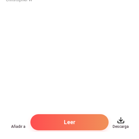
Me reí a carcajadas tirándome en el sofá, no recuerdo
cómo llegué aquí, pero la noche fue increíble.
Recuerdo llegar a la discoteca, empezar a beber con
unos amigos y lo último que recuerdo es que estaba
bailando. Estoy muy borracho.
Miré la botella de bebida en mis manos y reí de nuevo,
dirigiendo mi mirada al techo. Mis ojos casi se
cerraban cuando escuché la voz de mi padre.
— ¡No puedo creer que hayas venido a la empresa
borracho, Rafael! — Su voz de decepción no me
afectó. Tal vez solo un poco, pero muy poquito.
— ¿Estoy en la empresa? Genial. — Reí cerrando los
Leer
ojos.
Añadir a
Descarga