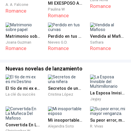
para que aprendas a respetar a alguien. Estoy seguro
MI EXESPOSO ARREPENTIDO SUPLICA QUE VUELVA CON EL.
A. A. Falcone
Romance
Paulina W
Romance
de que aprenderás mucho durante este tiempo.
Romance
— Le odio. — Murmuré entre dientes y una sonrisa
asquerosa apareció en su rostro.
Matrimonio sobre papel
Perdido en tus curvas
Vendida al Mafioso
Joana Guzman
Nieves G.D.
Sathara
— Mira, algo en común entre nosotros. — Escuché la
Romance
Romance
Romance
risa de mi hermano. — Ahora sube a tu habitación y no
llegues tarde, las consecuencias serán peores esta
Nuevas novelas de lanzamiento
vez. — Empujó mi rostro.
Subí a pasos rápidos hacia mi habitación, mi
El tío de mi ex es mi Destino
Secretos de una niñera
respiración estaba descontrolada y la desesperación
La Esposa Invisible del Multimillonario
La clé du succès
Cristina López
Jayjay
aumentaba. ¡No me voy a casar, no quiero un
matrimonio por contrato!
Mi insoportable esposo
Su peor error, mi mayor venganza.
---
Convertida En La Muñeca Del Mafioso.
Alejandra Soto
R. Vivas
Christopher W