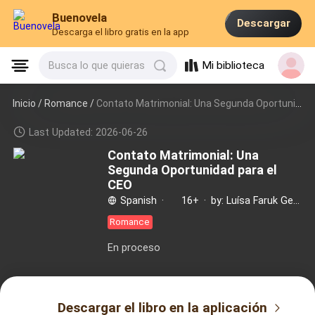
Buenovela
Descargar
Descarga el libro gratis en la app
Mi biblioteca
Busca lo que quieras
Inicio /
Romance
/
Contato Matrimonial: Una Segunda Oportunidad para el CEO
Last Updated: 2026-06-26
Contato Matrimonial: Una
Segunda Oportunidad para el
CEO
Spanish
·
16+
·
by: Luísa Faruk Gerente
Romance
En proceso
Descargar el libro en la aplicación