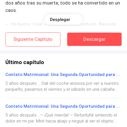
dos años tras su muerte, todo se ha convertido en un
caos.
Desplegar
— ¡Ya basta, Lívia! — Mi padre habló irritado. Resoplé
poniendo los ojos en blanco.
Siguiente Capítulo
Descargar
— No estoy haciendo nada.
— ¡Dije que ya basta! — Golpeó la mesa con los puños
Último capítulo
cerrados. — Cállate y come, no quiero oír tu voz.
Contato Matrimonial: Una Segunda Oportunidad para el CEO 98
Respiré hondo tratando de controlar la respiración.
5 años después ... Salí del coche ansiosa por ver a nuestro
Todo sería mucho más fácil si pudiera seguir viviendo
pequeño, pasamos el viernes y el sábado en una cabaña
maravillosa. Admito que no estábamos al cien por cien con
sola, mudarme lejos de este caos.
ganas de ir y dejar a Arturito solo, pero Fabiana nos
Contato Matrimonial: Una Segunda Oportunidad para el CEO 97
convenció de que necesitábamos tiempo para nosotros,
— No llegues tarde a la cena también.
desde que nació hace un año y medio, Luca y yo no salimos
5 años después....— ¡Qué mierda! — Refunfuñé sintiendo el
sin él, tenemos un apego enorme a nuestro hijo. Luca y yo
dolor en mi pie. Miré hacia abajo y negué al ver el objeto
— Tengo un compromiso, no cenaré en casa. —
nos casamos hace tres años y decidimos tener a Arthur,