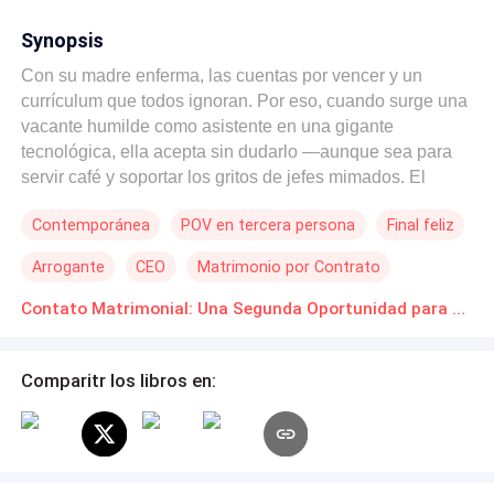
Synopsis
Con su madre enferma, las cuentas por vencer y un
currículum que todos ignoran. Por eso, cuando surge una
vacante humilde como asistente en una gigante
tecnológica, ella acepta sin dudarlo —aunque sea para
servir café y soportar los gritos de jefes mimados. El
problema es que Stella Blake termina abriendo la puerta
Contemporánea
POV en tercera persona
Final feliz
equivocada, en el momento equivocado... y sale de ahí
comprometida con el hombre más temido y deseado del
Arrogante
CEO
Matrimonio por Contrato
país. Dominic Scott es todo lo que Stella menos necesita:
un heredero arrogante, magnate de una fortuna
Contato Matrimonial: Una Segunda Oportunidad para el CEO Novelas Online Descarga gratuita de PDF
construida sobre las cenizas de la muerte de sus padres,
y conocido por destruir corazones como quien renueva
Comparitr los libros en:
contratos. Desde la tragedia que lo dejó huérfano, Dom
se ha hundido en whisky, reuniones y relaciones
superficiales —porque cree que el amor es una debilidad
que ya no puede permitirse. Pero su abuela está a punto
de arrebatárselo todo: si no se casa en seis meses,