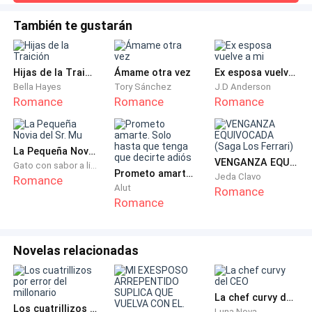
ponte una ropa adecuada, no seas una rebelde en este
jamás imaginé, fui encantándome con cada actitud y
momento.
aunque las idioteces también existieran, cuando me di
También te gustarán
cuenta ya estaba enamorada y deseando que él sintiera lo
mismo por mí.Quizás si mi madre estuviera viva todo sería
— ¿Rebelde? Tiene que ser una broma. — Reí incrédula.
diferente, no habría conocido a Rafael, o quién sabe to
— No me voy a casar.
Hijas de la Traición
Ámame otra vez
Ex esposa vuelve a mi
Bella Hayes
Tory Sánchez
J.D Anderson
Romance
Romance
Romance
— Sí, lo harás. — Me miró fijamente. — No me importa
saber lo que quieras, este matrimonio va a ser
importante para la empresa y realmente necesitas
La Pequeña Novia del Sr. Mu
que te domestiquen de una vez.
VENGANZA EQUIVOCADA (Saga Los Ferrari)
Gato con sabor a limón
Prometo amarte. Solo hasta que tenga que decirte adiós
Jeda Clavo
Romance
Alut
Romance
— ¿Soy un animal para usted? — Pregunté con cierto
Romance
sarcasmo, pero la incredulidad y la desesperación
estaban caminando lado a lado ahora.
Novelas relacionadas
— Mira cómo me hablas, Lívia, no tengo paciencia para
tus gracias. — Sentí su mano agarrar mi rostro con
La chef curvy del CEO
firmeza. — Necesitas una lección, este matrimonio es
Los cuatrillizos por error del millonario
Luna Nova