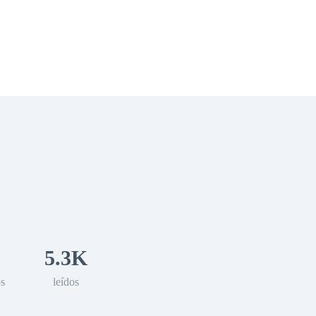
 Romance
Sci-Fi
Guerra
Otros
5.3K
os
leídos