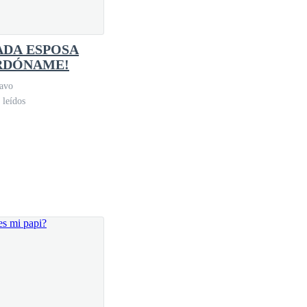
asi dieciséis años mayor que ella, viudo, y con dos
DA ESPOSA
 y estaba en su primer año de universidad, ese siempre
RDÓNAME!
lavo
 leídos
o que contarle algo muy grave, ábreme a hora.”- le
fiesta de víspera de navidad en la mansión de los
n querer hablar con nadie, y apenas se relacionaba
a novela ¡Eres mía, heredera! y lo aclara todo.