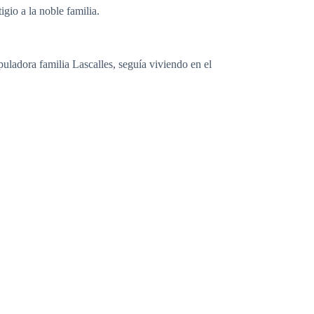
gio a la noble familia.
puladora familia Lascalles, seguía viviendo en el
 familia, como su padre la veía, esa niña que había
moneda de cambio, cuando le fuera conveniente, para
 fue la razón principal por la que, durante su época de
d, tuvieran de enemigos a Finlay Alacintye, y a sus
onde habían estudiado durante siglos los hijos, y los