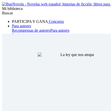
Mi biblioteca
Buscar
PARTICIPA Y GANA
Concurso
Para autores
Recompensas de autores
Para autores
Ranking
Navegar
Novelas
Cuentos Cortos
Todos
Romance
Hombre lobo
Mafia
Sistema
Fantasía
Urbano
LG