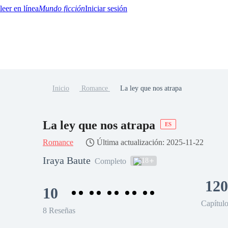
Mundo ficción
Iniciar sesión
Inicio
Romance
La ley que nos atrapa
BTQ+
YA/TEEN
Paranormal
Misterio/Thriller
Oriental
Juegos
Historia
MM
La ley que nos atrapa
ES
Romance
Última actualización: 2025-11-22
Iraya Baute
18
Completo
120
10
Capítul
8 Reseñas