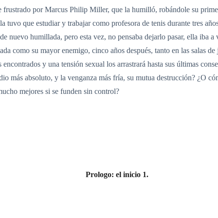
frustrado por Marcus Philip Miller, que la humilló, robándole su prime
lla tuvo que estudiar y trabajar como profesora de tenis durante tres añ
 de nuevo humillada, pero esta vez, no pensaba dejarlo pasar, ella iba 
gada como su mayor enemigo, cinco años después, tanto en las salas de ju
s encontrados y una tensión sexual los arrastrará hasta sus últimas cons
io más absoluto, y la venganza más fría, su mutua destrucción? ¿O cómo
ucho mejores si se funden sin control?
Prologo: el inicio 1.