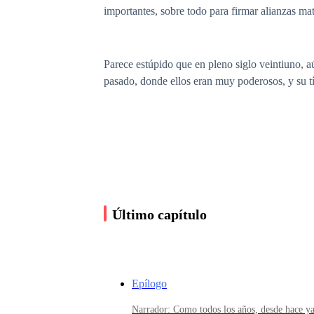
importantes, sobre todo para firmar alianzas mat
Parece estúpido que en pleno siglo veintiuno, aú
pasado, donde ellos eran muy poderosos, y su tí
Claramente el viudo Lord Lascalles, educó a sus 
acabado con la vida de su madre, al nacer, iba 
aumentar el poder de los Lascalles.
Último capítulo
El elitismo de los herederos varones de la famili
estudiante en Eton, Vermont, y sus otros dos me
amigos, que como él, eran escoceses, y por lo ta
Epílogo
Para Vermont, esos rudos animales, de la alta Es
Narrador: Como todos los años, desde hace ya 