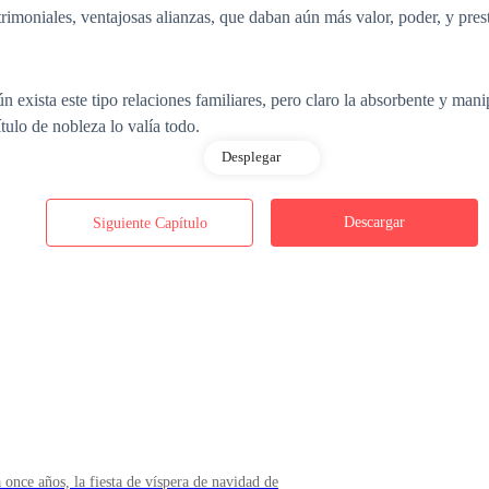
rimoniales, ventajosas alianzas, que daban aún más valor, poder, y presti
n exista este tipo relaciones familiares, pero claro la absorbente y mani
tulo de nobleza lo valía todo.
Desplegar
hijos varones, en estos valores, mientras su hija, una desgracia para la
Descargar
Siguiente Capítulo
a ser utilizada, como a las otras mujeres nacidas en esa familia, como 
a era tal que, llegaban a mirar al resto de personas como inferiores, esa
jores amigos, hijos de nobles, y, por lo tanto, merecedores de su amista
nto de baja clase.
cocia, no eran merecedores de estudiar en esa prestigiosa institución, d
once años, la fiesta de víspera de navidad de