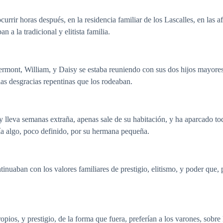
rir horas después, en la residencia familiar de los Lascalles, en las afue
n a la tradicional y elitista familia.
rmont, William, y Daisy se estaba reuniendo con sus dos hijos mayores p
 las desgracias repentinas que los rodeaban.
y lleva semanas extraña, apenas sale de su habitación, y ha aparcado to
ía algo, poco definido, por su hermana pequeña.
ntinuaban con los valores familiares de prestigio, elitismo, y poder que
pios, y prestigio, de la forma que fuera, preferían a los varones, sobr