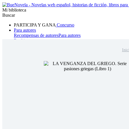
Mi biblioteca
Buscar
PARTICIPA Y GANA
Concurso
Para autores
Recompensas de autores
Para autores
Ranking
Navegar
Inic
Novelas
Cuentos Cortos
Todos
Romance
Hombre lobo
Mafia
Sistema
Fantasía
Urbano
LG