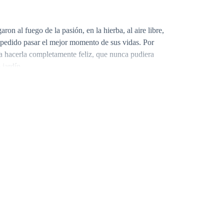
ron al fuego de la pasión, en la hierba, al aire libre,
mpedido pasar el mejor momento de sus vidas. Por
era hacerla completamente feliz, que nunca pudiera
 jardín.
to para su noche especial, él estaba feliz porque