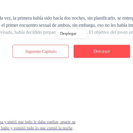
 vez, la primera había sido hacía dos noches, sin planificarlo, se entrega
o el primer encuentro sexual de ambos, sin embargo, eso no les había i
rovisada, había decidido prepararle una sorpresa. El objetivo del joven 
Desplegar
n una de las pequeñas cabañas situadas en la parte posterior del extenso
Descargar
Siguiente Capítulo
flores, las cuales constituían un hermoso espectáculo a la vista, todo lis
 y sintió que todo le daba vueltas, aparte su
l baño y vomitó todo lo que comió la noche