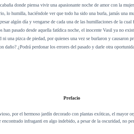
 cabaña donde piensa vivir una apasionante noche de amor con la mujer
io, lo humilla, haciéndole ver que todo ha sido una burla, jamás una muj
ar algún día y vengarse de cada una de las humillaciones de la cual fue
han pasado desde aquella fatídica noche, el inocente Vasil ya no exist
 ni una pizca de piedad, por quienes una vez se burlaron y causaron pr
ron daño? ¿Podrá perdonar los errores del pasado y darle otra oportuni
Prefacio
ioso, por el hermoso jardín decorado con plantas exóticas, el mayor org
 encontrado infraganti en algo indebido, a pesar de la oscuridad, no per