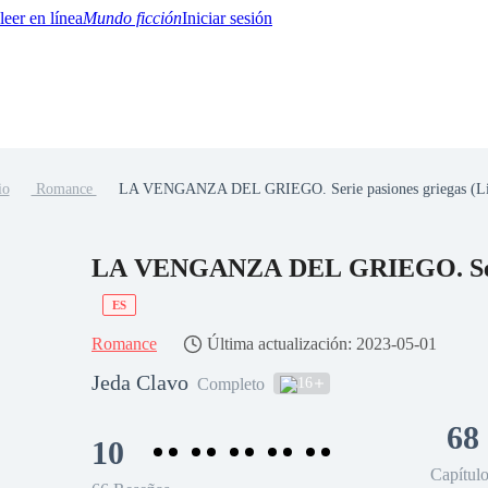
Mundo ficción
Iniciar sesión
io
Romance
LA VENGANZA DEL GRIEGO. Serie pasiones griegas (Li
BTQ+
YA/TEEN
Paranormal
Misterio/Thriller
Oriental
Juegos
Historia
MM
ES
Romance
Última actualización: 2023-05-01
Jeda Clavo
16
Completo
68
10
Capítul