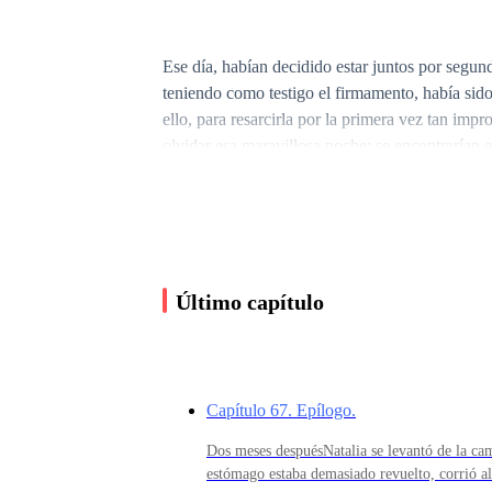
Ese día, habían decidido estar juntos por segunda
teniendo como testigo el firmamento, había sid
ello, para resarcirla por la primera vez tan imp
olvidar esa maravillosa noche; se encontrarían e
Último capítulo
Vasil la había preparado esa tarde, con vistosas 
disfrutaría con su amada.
Capítulo 67. Epílogo.
Dos meses despuésNatalia se levantó de la cama
estómago estaba demasiado revuelto, corrió a