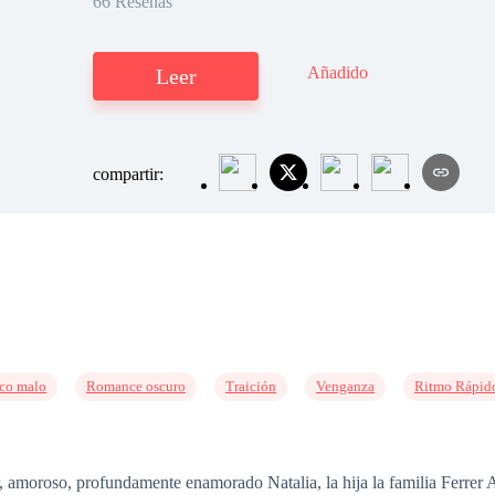
66 Reseñas
Añadido
Leer
compartir:
co malo
Romance oscuro
Traición
Venganza
Ritmo Rápid
or, amoroso, profundamente enamorado Natalia, la hija la familia Ferrer