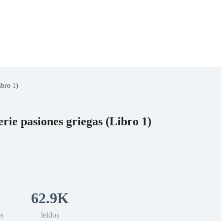
bro 1)
 Romance
Sci-Fi
Guerra
Otros
LA VENGANZA DEL GRIEGO. Serie pasiones griegas (Libro 1)
62.9K
os
leídos