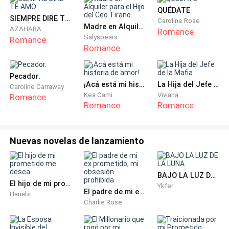
Maggie se cruzó de brazos y levantó una ceja
QUÉDATE
divertida.
SIEMPRE DIRE TE AMO
Caroline Rose
Madre en Alquiler para el Hijo del Ceo Tirano.
AZAHARA
Romance
Salyspears
Romance
—¡Por favor! —bufó con impotencia—. ¡Tu familia tiene
Romance
suficiente dinero como para tapar todas tus
porquer…!
Pecador.
¡Acá está mi historia de amor!
La Hija del Jefe de la Mafia
Caroline Carraway
—Estás embarazada —sentenció Jackson y la vio
Kea Cami
Viviana
Romance
Romance
Romance
tambalearse, con los ojos abiertos como platos.
—¡¿Perdón?!
Nuevas novelas de lanzamiento
—Tienes aproximadamente ocho semanas. El embrión
mide unos dieciséis milímetros. El tamaño de una
BAJO LA LUZ DE LA LUNA
El hijo de mi prometido me desea
frambuesa, si prefieres algo más poético.
Ykfer
El padre de mi ex prometido; mi obsesión prohibida
Hanabi
Charlie Rose
El silencio que siguió fue tan denso que
probablemente adquirió masa y gravedad propias.