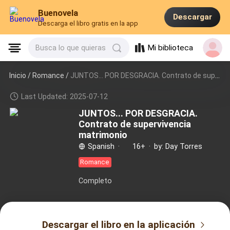
Buenovela
Descargar
Descarga el libro gratis en la app
Mi biblioteca
Busca lo que quieras
Inicio /
Romance
/
JUNTOS... POR DESGRACIA. Contrato de supervivencia matrimonio
Last Updated: 2025-07-12
JUNTOS... POR DESGRACIA.
Contrato de supervivencia
matrimonio
Spanish
·
16+
·
by: Day Torres
Romance
Completo
Descargar el libro en la aplicación