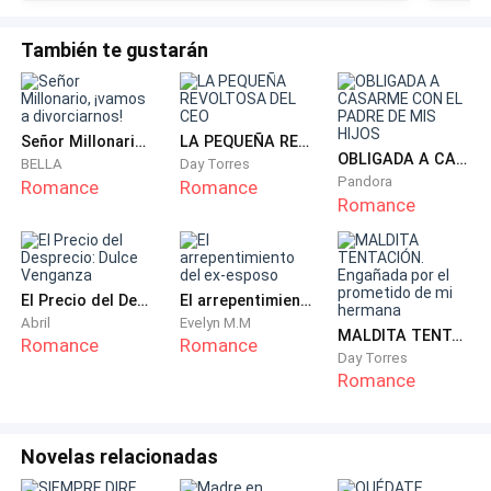
También te gustarán
Y sin esperar a que él la invitara, se dirigió a su mesita
de servicio y se sirvió un trago para contrarrestar la
adrenalina, pero antes de que pudiera llevárselo a los
labios, Jackson se lo quitó bruscamente de la mano.
Señor Millonario, ¡vamos a divorciarnos!
LA PEQUEÑA REVOLTOSA DEL CEO
OBLIGADA A CASARME CON EL PADRE DE MIS HIJOS
BELLA
Day Torres
Pandora
Romance
Romance
—¿Se te olvida lo que pasó la última vez que bebimos?
Romance
—la increpó y Maggie apretó los labios.
—¡Un error fue lo que pasó…! ¡Un lapsus…!
El Precio del Desprecio: Dulce Venganza
El arrepentimiento del ex-esposo
Abril
Evelyn M.M
—Más bien una catástrofe con consecuencias
MALDITA TENTACIÓN. Engañada por el prometido de mi hermana
Romance
Romance
ridículamente desproporcionadas —gruñó Jackson
Day Torres
Romance
mirándola a los ojos—. Unas consecuencias con las
que vamos a tener que lidiar lo mejor que podamos si
no queremos que el escándalo nos hunda.
Novelas relacionadas