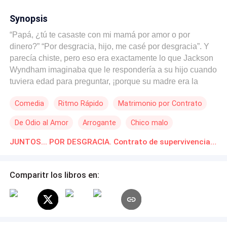
Synopsis
“Papá, ¿tú te casaste con mi mamá por amor o por
dinero?” “Por desgracia, hijo, me casé por desgracia”. Y
parecía chiste, pero eso era exactamente lo que Jackson
Wyndham imaginaba que le respondería a su hijo cuando
tuviera edad para preguntar, ¡porque su madre era la
mujer más tóxica, competitiva, irracional, insoportable y
Comedia
Ritmo Rápido
Matrimonio por Contrato
loca que había conocido jamás! ¿El embarazo? Un
terrible error provocado por un desastre natural. ¿El
De Odio al Amor
Arrogante
Chico malo
contrato de matrimonio? Absolutamente necesario para
tapar su imprudencia y mantener la reputación familiar.
JUNTOS... POR DESGRACIA. Contrato de supervivencia matrimonio Novelas Online Descarga gratuita de PDF
¿La vida de casados? Una lucha constante de poder
entre los dos peores rivales profesionales que había visto
Comparitr los libros en:
el Colegio Médico de Manchester. Una lucha que no
terminaría nunca, porque cada vez que Margaret Kingsley
y él se miraban a los ojos, los criados corrían a esconder
las escopetas de caza y los cuchillos de cocina.
Atrapados entre la rivalidad y el deseo, en medio de