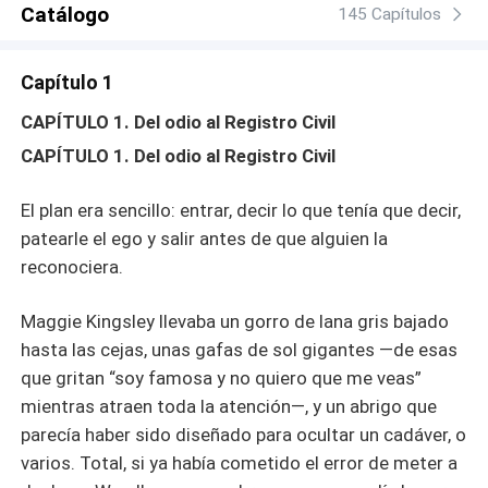
Catálogo
traiciones familiares y amores perdidos, ¿podrán Jackson
145 Capítulos
y Maggie volver alguna vez a esa tormenta que los unió?
Capítulo 1
CAPÍTULO 1. Del odio al Registro Civil
CAPÍTULO 1. Del odio al Registro Civil
El plan era sencillo: entrar, decir lo que tenía que decir,
patearle el ego y salir antes de que alguien la
reconociera.
Maggie Kingsley llevaba un gorro de lana gris bajado
hasta las cejas, unas gafas de sol gigantes —de esas
que gritan “soy famosa y no quiero que me veas”
mientras atraen toda la atención—, y un abrigo que
parecía haber sido diseñado para ocultar un cadáver, o
varios. Total, si ya había cometido el error de meter a