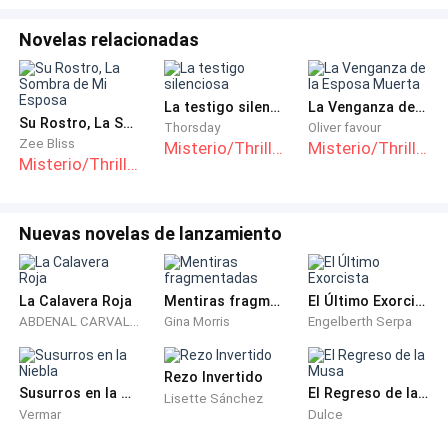
Marck. Ella llegó donde se encontraba el padre de su
primer hijo pero no estaba solo si no que habían
Novelas relacionadas
nuevos socios.
La testigo silenciosa
La Venganza de la Esposa Muerta
_ Marck _ ella habló tímida _ ¿Podemos hablar un
Su Rostro, La Sombra de Mi Esposa
Thorsday
Oliver favour
momento a solas? Hay algo realmente importante
Zee Bliss
Misterio/Thriller
Misterio/Thriller
que quiero decirte.
Misterio/Thriller
_ Lo siento Alessia pero va a tener que esperar, en
Nuevas novelas de lanzamiento
estos momentos me encuentro ocupado con algo
muy importante y no creo que lo que tengas que
decirme sea más urgente que ver cómo expandimos
La Calavera Roja
Mentiras fragmentadas
El Último Exorcista
el negocio.
ABDENAL CARVALHO
Gina Morris
Engelberth Serpa
_ Está bien cariño _ ella sonrió comprensiva mientras
Rezo Invertido
escondía la prueba de embarazo _ si desean algo
Susurros en la Niebla
El Regreso de la Musa
Lisette Sánchez
pueden avisarme para cumplirlo.
Vermar
Dulce