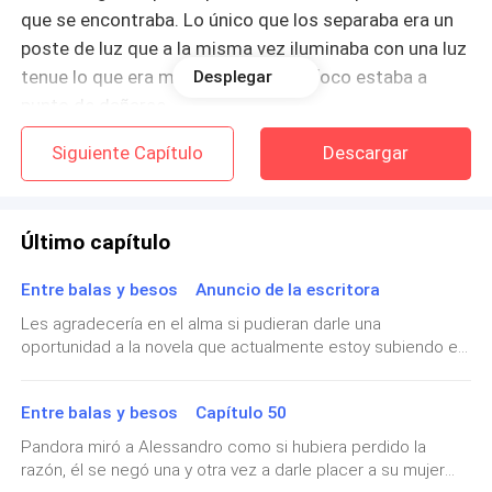
que se encontraba. Lo único que los separaba era un
poste de luz que a la misma vez iluminaba con una luz
tenue lo que era muestra de que el foco estaba a
Desplegar
punto de dañarse.
Siguiente Capítulo
Descargar
_ ¿Quién eres y qué quieres? _ la persona respondió
que era Paula pero usaba un distorsionador de voz _
¿Cuál es la palabra clave?
Último capítulo
_ Pato salvaje _ respondió sin titubear _ dame la
Entre balas y besos Anuncio de la escritora
mercancía y no se te ocurra voltear a ver porque lo
Les agradecería en el alma si pudieran darle una
último que verás será el cañón de mi escopeta
oportunidad a la novela que actualmente estoy subiendo en
sacando una bala que te va a atravesar tu cabecita.
la plataforma, se títula Prometo no amarte actualizó dos
episodios a diario y me organizaré para hacer una maratón
Alessia le dió la mercancía y una vez que lo hizo salió
Entre balas y besos Capítulo 50
los días domingos aunque no puedo asegurar nada. Esta
historia se encuentra participando en un concurso que
caminando sin volver a ver atrás, lo único que pudo
Pandora miró a Alessandro como si hubiera perdido la
Buenovela esta lanzando en estos meses y les pido que me
ver fue un tatuaje de una mandala pero por temor a
razón, él se negó una y otra vez a darle placer a su mujer
ayuden ya que sin su ayuda nada de esto puede ser