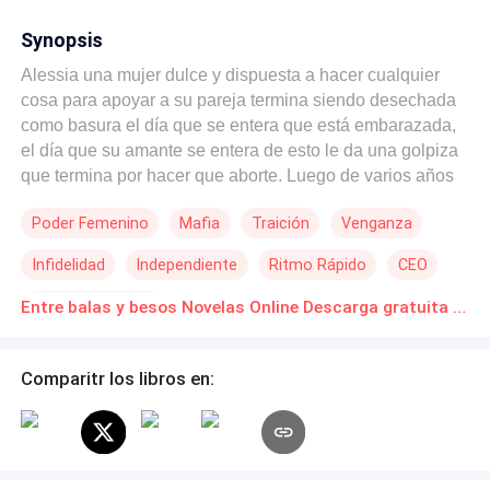
Synopsis
Alessia una mujer dulce y dispuesta a hacer cualquier
cosa para apoyar a su pareja termina siendo desechada
como basura el día que se entera que está embarazada,
el día que su amante se entera de esto le da una golpiza
que termina por hacer que aborte. Luego de varios años
regresa dispuesta a vengarse por la perdida de su hijo,
Poder Femenino
Mafia
Traición
Venganza
con la ayuda de Alessandro un jefe mafioso que la va a
apoyar en absolutamente todo, ella no es la misma mujer,
Infidelidad
Independiente
Ritmo Rápido
CEO
vuelve no solo con otra actitud si no con otro nombre y
físico, su ex que la hacía muerta la reconoce gracias al
Romance oscuro
Entre balas y besos Novelas Online Descarga gratuita de PDF
color de sus ojos que fue lo único que no pudo cambiar
físicamente, en el momento que se entera de que cuenta
con el apoyo de su rival va a querer matarla solo que no
Comparitr los libros en:
le será tan fácil.