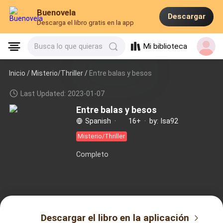
Buenovela
Descargar
Descarga el libro gratis en la app
Mi biblioteca
Busca lo que quieras
Inicio /
Misterio/Thriller
/
Entre balas y besos
Last Updated: 2023-01-07
Entre balas y besos
Spanish
·
16+
·
by: Isa92
Misterio/Thriller
Completo
Descargar el libro en la aplicación