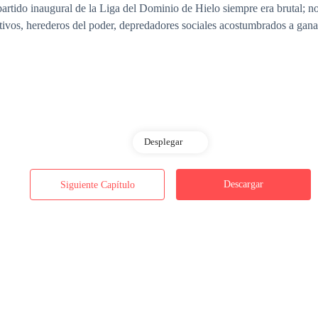
partido inaugural de la Liga del Dominio de Hielo siempre era brutal; no
ativos, herederos del poder, depredadores sociales acostumbrados a ganar
Desplegar
Descargar
Siguiente Capítulo
firme, sin emociones.
a de los Lobos del Dominio de la Escarcha. Una líder que nunca alzaba