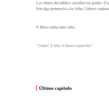
Los vítores del público sacudían las gradas. El 
Esta liga pertenecía a los Alfas. Líderes corpor
Y Rhea estaba entre ellos.
"¡Valen! ¡Cubre el flanco izquierdo!"
La voz provenía del banquillo del equipo: fría, 
Kael Arden.
Último capítulo
Una Alfa con una reputación impecable. Capitan
cualquiera a obedecer.