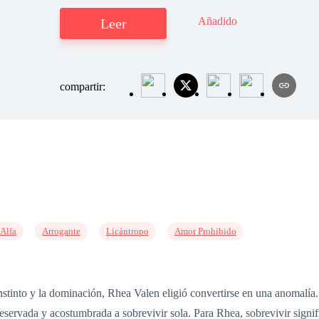
Añadido
Leer
compartir:
Alfa
Arrogante
Licántropo
Amor Prohibido
nstinto y la dominación, Rhea Valen eligió convertirse en una anomalía
reservada y acostumbrada a sobrevivir sola. Para Rhea, sobrevivir signif