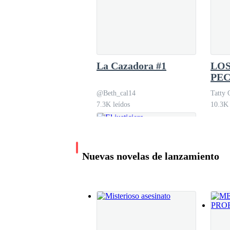
Pero Rhea no lo celebró.
Porque al otro lado de la arena, alguien reía su
La Cazadora #1
LOS
PEC
@Beth_cal14
Tatty 
Rowan Arden.
7.3K leídos
10.3K 
El hermano de Kael. Un Alfa diferente: salvaje,
la mirada como una presa que acaba de darse cu
Nuevas novelas de lanzamiento
"Interesante", murmuró, lo suficientemente alt
Sonó el pitido final. El equipo ganó.