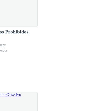
os Prohibidos
aenz
eídos
illa, con una sonrisa torcida, siguiendo a Rhea con