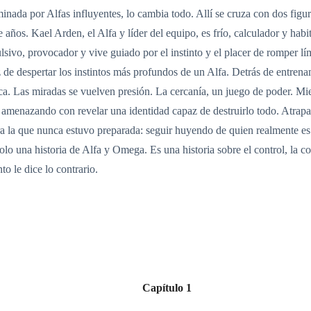
inada por Alfas influyentes, lo cambia todo. Allí se cruza con dos fig
años. Kael Arden, el Alfa y líder del equipo, es frío, calculador y habit
vo, provocador y vive guiado por el instinto y el placer de romper l
z de despertar los instintos más profundos de un Alfa. Detrás de entrenam
. Las miradas se vuelven presión. La cercanía, un juego de poder. Mien
amenazando con revelar una identidad capaz de destruirlo todo. Atrapad
ra la que nunca estuvo preparada: seguir huyendo de quien realmente es
lo una historia de Alfa y Omega. Es una historia sobre el control, la c
o le dice lo contrario.
Capítulo 1