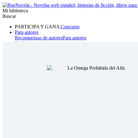
Mi biblioteca
Buscar
PARTICIPA Y GANA
Concurso
Para autores
Recompensas de autores
Para autores
Ranking
Navegar
Novelas
Cuentos Cortos
Todos
Romance
Hombre lobo
Mafia
Sistema
Fantasía
Urbano
LG