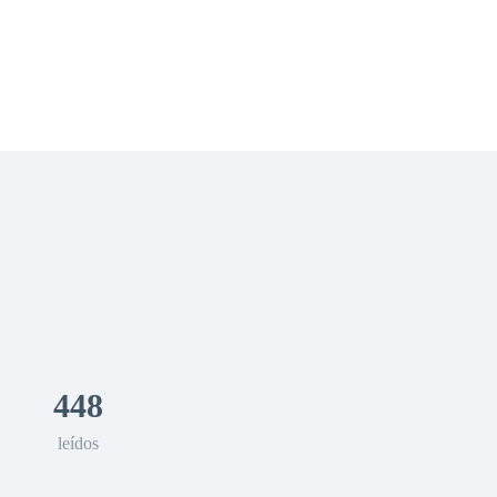
 Romance
Sci-Fi
Guerra
Otros
448
leídos