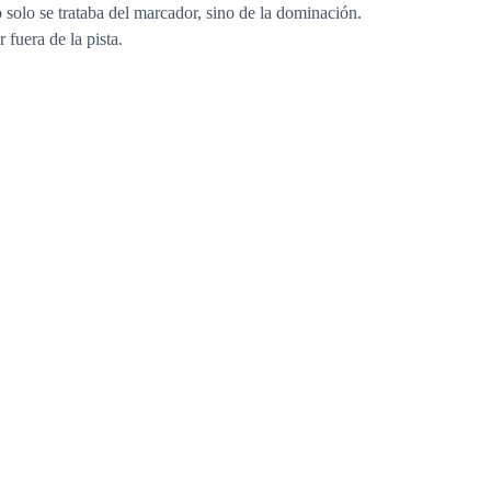
 solo se trataba del marcador, sino de la dominación.
 fuera de la pista.
 la voz, pero una mirada bastaba para obligar a