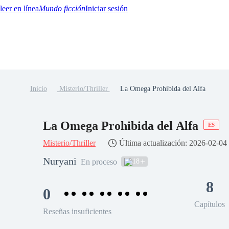
Mundo ficción
Iniciar sesión
Inicio
Misterio/Thriller
La Omega Prohibida del Alfa
BTQ+
YA/TEEN
Paranormal
Misterio/Thriller
Oriental
Juegos
Historia
MM
La Omega Prohibida del Alfa
ES
Misterio/Thriller
Última actualización: 2026-02-04
Nuryani
18
En proceso
8
0
Capítulos
Reseñas insuficientes