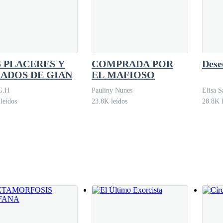
avemente.
 PLACERES Y
COMPRADA POR
Dese
ADOS DE GIAN
EL MAFIOSO
G.H
Pauliny Nunes
Elisa S
leídos
23.8K leídos
28.8K l
 relajado y peligroso a su manera. Se apoyó perezosamente en la barand
enta de que la están cazando.
o como para que los Alfas que lo rodeaban lo oyeran. "Muy interesante".