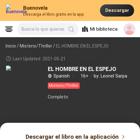
Buenovela
Descargar
Descarga el libro gratis en la app
Mi biblioteca
Busca lo que quieras
Inicio /
Misterio/Thriller
/
EL HOMBRE EN EL ESPEJO
Last Updated: 2021-05-21
EL HOMBRE EN EL ESPEJO
Spanish
·
16+
·
by: Leonel Sarpa
Misterio/Thriller
Completo
Descargar el libro en la aplicación