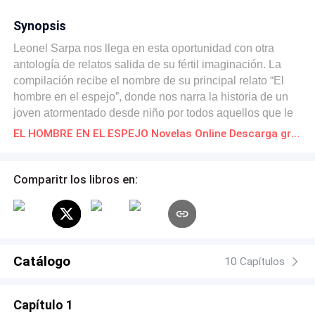
Synopsis
Leonel Sarpa nos llega en esta oportunidad con otra
antología de relatos salida de su fértil imaginación. La
compilación recibe el nombre de su principal relato “El
hombre en el espejo”, donde nos narra la historia de un
joven atormentado desde niño por todos aquellos que le
rodean y que deberían protegerle. Producto de esta tensa
EL HOMBRE EN EL ESPEJO Novelas Online Descarga gratuita de PDF
relación con su entorno, desarrolla una vía de escape a
su incapacidad de lidiar con tantos problemas.Su vida
parece que se encamina hacia el éxito y la realización
Comparitr los libros en:
cuando conoce a un “amigo” que se encarga de quitarle
del camino los obstáculos que encuentra, guardando
para un final electrizante una sorpresa tan fabulosa como
inesperada.Se completa el libro con seis relatos de corte
variado, donde se incluye uno en forma de un modesto
Catálogo
10 Capítulos
homenaje a quien es el escritor favorito del autor del libro
y por quien se ve claramente influenciado en su carrera
Capítulo 1
literaria; el fantástico y mundialmente conocido Edgar