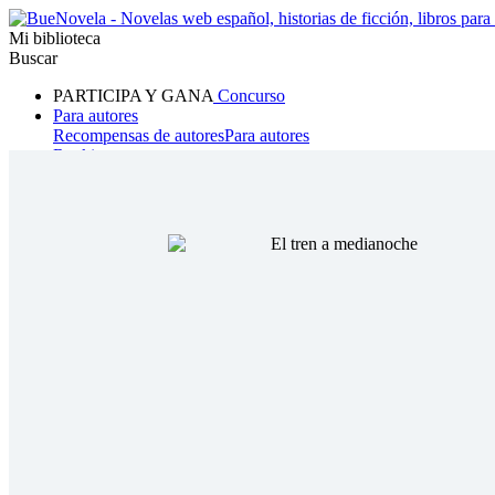
Mi biblioteca
Buscar
PARTICIPA Y GANA
Concurso
Para autores
Recompensas de autores
Para autores
Ranking
Navegar
Novelas
Cuentos Cortos
Todos
Romance
Hombre lobo
Mafia
Sistema
Fantasía
Urbano
LG