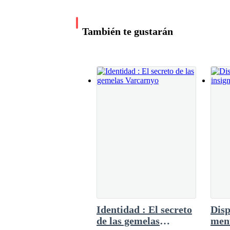
mente volvía una y otra vez al tren de la med
Aceleré un poco el paso, quizás por temor a hab
en que ella había desaparecido con mi malet
cansancio y ansiedad me invadía últimamente día
mirando la pantalla en blanco, preguntándome
También te gustarán
antes había sido real, el olor a café rancio y 
devolvieron a la realidad, si fue un sueño, ha
Me detuve un instante junto al panel electrónico 
de la noche.
Con un suspiro, comprendí que ese supuesto tren
—Genial… —murmuré para mí mismo, sintiendo e
inhóspito que era aquel lugar a esas horas, fro
esperar al primer tren de la mañana o buscar u
Identidad : El secreto
Dis
Mis ojos se cerraron un segundo, reflexionando
de las gemelas
ment