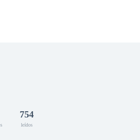
 Romance
Sci-Fi
Guerra
Otros
754
os
leídos