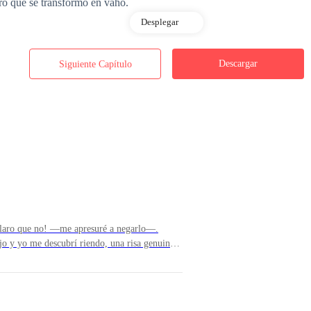
ro que se transformó en vaho.
Desplegar
 recordaba que, a esa hora, la ciudad prácticamente dormía, no era como 
Descargar
Siguiente Capítulo
 sus faros atravesaban la penumbra de la noche.
ráfico, y me encaminé hacia la estación de tren. Mis manos, que apenas se
aro que no! —me apresuré a negarlo—.
ía colarse por cualquier rendija de mi ropa, enfriándome el cuerpo y el 
jo y yo me descubrí riendo, una risa genuina
mpo.Sin embargo, el ambiente no dejó de ser
, el traqueteo y esa sensación de que en
ntenían en un estado de extraña tensión. A
 con muros de ladrillo ennegrecidos por el tiempo, me vino a la cabeza l
 hacía callar de golpe, otras, las luces