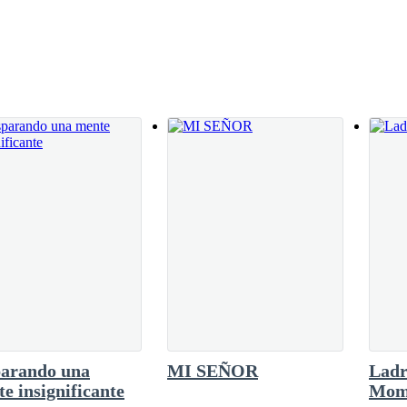
ianoche, al encuentro con Paulette y a la forma
erlo perdido, aunque parte de mí deseaba llegar a casa y encerrarme en
ín la noche anterior.Me quedé un momento
 tras día como si estuviera atrapado en un bucle.
 si todo lo que había vivido apenas unas horas
el reflejo de mi rostro pálido en el monitor me
bía sido un sueño peligroso.Había perd
de los horarios y miré con atención la pantalla donde se listaban las lle
 de las once y cuarenta ya no figuraba ahí.
l peso del cansancio acumulado en mis hombros, la brisa helada de l
té mis manos en un intento inútil de entrar en calor mientras miraba a m
n taxi…
parando una
MI SEÑOR
Ladr
 sobre la suerte que me había tocado.
e insignificante
Mom