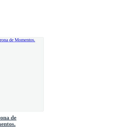
 mi habitación, una contradictoria mezcla de
gadas y salidas, todo estaba en blanco para el resto
a noche me golpeó el rostro, recordándome lo
i alrededor, buscando alguna alternativa—. Tendré que
ona de
entos.