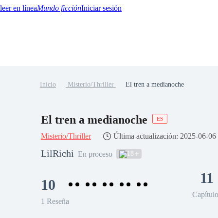
Mundo ficción
Iniciar sesión
Inicio
Misterio/Thriller
El tren a medianoche
BTQ+
YA/TEEN
Paranormal
Misterio/Thriller
Oriental
Juegos
Historia
MM
El tren a medianoche
ES
Misterio/Thriller
Última actualización: 2025-06-06
LilRichi
18
En proceso
11
10
Capítul
1 Reseña