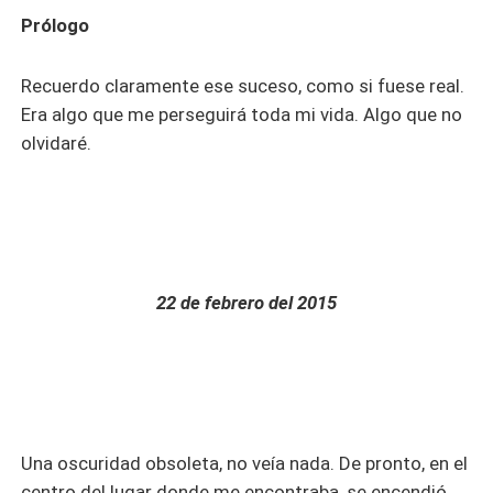
aún, ¿por qué no recordaba nada? Porque todos querían
Prólogo
que yo no supiera. Mayo 2021 #1 Thiller #2 Suspenso
PROHIBIDO EL PLAGIO O ADAPTACIÓN
Recuerdo claramente ese suceso, como si fuese real.
Era algo que me perseguirá toda mi vida. Algo que no
olvidaré.
22 de febrero del 2015
Una oscuridad obsoleta, no veía nada. De pronto, en el
centro del lugar donde me encontraba, se encendió