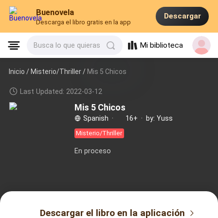
Buenovela
Descargar
Descarga el libro gratis en la app
Mi biblioteca
Busca lo que quieras
Inicio /
Misterio/Thriller
/
Mis 5 Chicos
Last Updated: 2022-03-12
Mis 5 Chicos
Spanish
·
16+
·
by: Yuss
Misterio/Thriller
En proceso
Descargar el libro en la aplicación