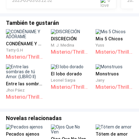
2025-05-03 03:22:52
0
2021-
También te gustarán
— Porque sencillamente, es lo que quieres... — dijo en
una simple respuesta.
DISCRECIÓN
Mis 5 Chicos
CONDÉNAME Y ADÓRAME
M. J. Medina
Yuss
Tatty G.H
Misterio/Thriller
Misterio/Thriller
Misterio/Thriller
El lobo dorado
Monstruos
En un abrir y cerrar de ojos, la chica que estuvo
Leonel Sarpa
Jany
conversando con la silueta oscura, tenía una pistola
Entre las sombras de tú Amor. (LIBRO II)
Misterio/Thriller
Misterio/Thriller
Jhoi Páez
en la mano. Se notaba claramente que lo que tenía
Misterio/Thriller
que hacer no lo quería.
Era algo fuerte.
Novelas relacionadas
Pecados ajenos
Tótem de amor
Ojos Que No Ven