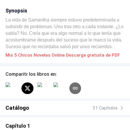
Synopsis
La vida de Samantha siempre estuvo predeterminada a
subsistir de problemas. Uno tras otro a cada instante. ¿Lo
sabía? No. Creía que era algo normal a lo que tenía que
acostumbrarse después del suceso que le marco la vida.
Suceso que no recordaba salvó por unos recuerdos
mínimos que cada vez la dejaba más confusa. Cinco
Mis 5 Chicos Novelas Online Descarga gratuita de PDF
chicos, una noche llegaron a su vida y no, no eran solo
sus amigos. Fueron quienes le quitaron la venda de los
ojos y la ayudaron a salir de todo ese tormento de
Comparitr los libros en:
mentiras que mantenía la Familia Madison. Ella pensó
que todo estaba bien cuando no era así. Jamás pensó
que ella tendría la culpa de todo. Que su padre y todos
los que la rodeaban le mentirían y ella no lo notaría.
Cinco chicos, una noche, una salida. Y no, no eran sólo
Catálogo
31 Capítulos
sus amigos...había algo más. Somos todo lo que el
mundo quiere que seamos, y en el fondo, ni una persona
Capítulo 1
normal somos. ¿Por qué tuvo qué pasar todo eso? Peor