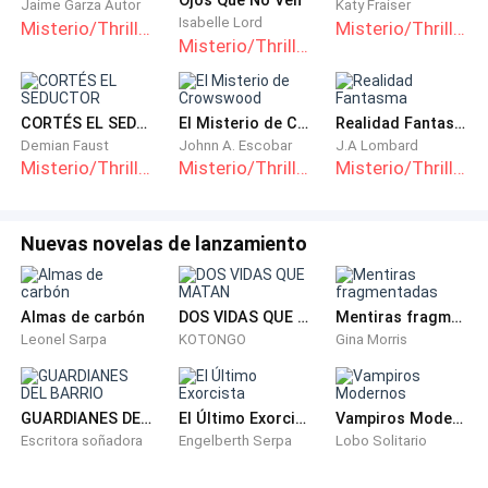
Jaime Garza Autor
Katy Fraiser
Isabelle Lord
Misterio/Thriller
Misterio/Thriller
Misterio/Thriller
Comenzó a hiperventilar, inhala, exhala, inhala,
exhala.
CORTÉS EL SEDUCTOR
El Misterio de Crowswood
Realidad Fantasma
Demian Faust
Johnn A. Escobar
J.A Lombard
Misterio/Thriller
Misterio/Thriller
Misterio/Thriller
Nuevas novelas de lanzamiento
La silueta oscura, lo notó. Bufo y mascullo un —: Ahí
vas de nuevo — pausó. Y empezó a caminar hasta
Almas de carbón
DOS VIDAS QUE MATAN
Mentiras fragmentadas
detenerse en la silla. — Para conseguir un poco de
Leonel Sarpa
KOTONGO
Gina Morris
emoción. — Quito la bolsa que tapaba la cara de la
persona en la silla.
GUARDIANES DEL BARRIO
El Último Exorcista
Vampiros Modernos
Escritora soñadora
Engelberth Serpa
Lobo Solitario