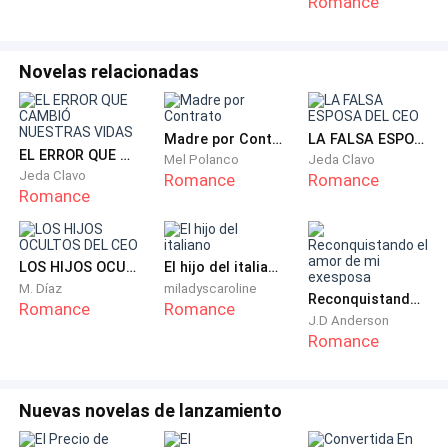
Romance
Miré detrás suyo. Malya estaba ahí, sin acercarse. Aún
Novelas relacionadas
no podía creer que quien decía ser mi amiga, fue parte
de la destrucción de mi matrimonio.
Madre por Contrato
LA FALSA ESPOSA DEL CEO
__ No voy hablar de eso contigo. - me cortó de golpe.
EL ERROR QUE CAMBIÓ NUESTRAS VIDAS
Mel Polanco
Jeda Clavo
- Es un asunto privado y contigo ya no tengo más de
Jeda Clavo
Romance
Romance
Romance
eso.
Suspiré soltando el aire que me ahogaba. Dolía el solo
LOS HIJOS OCULTOS DEL CEO
El hijo del italiano
pensar.
M. Díaz
miladyscaroline
Reconquistando el amor de mi exesposa
Romance
Romance
J.D Anderson
No tenía fuerza, pero aún así conservé la poca
Romance
estabilidad que tenía en mis manos y me limpié las
mejillas dejándolo atrás. El corazón me bombeaba
con más rapidez de lo normal. Estaba furiosa. Con
Nuevas novelas de lanzamiento
todos.