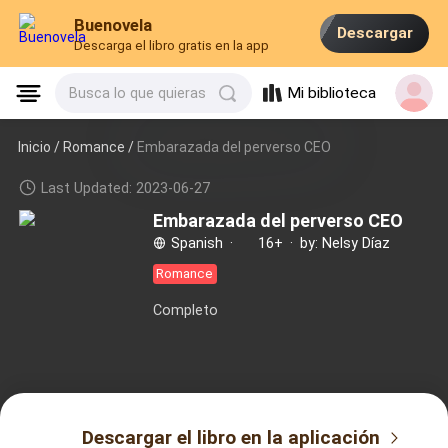
Buenovela
Descargar
Descarga el libro gratis en la app
Mi biblioteca
Busca lo que quieras
Inicio /
Romance
/
Embarazada del perverso CEO
Last Updated: 2023-06-27
Embarazada del perverso CEO
Spanish
·
16+
·
by: Nelsy Díaz
Romance
Completo
Descargar el libro en la aplicación