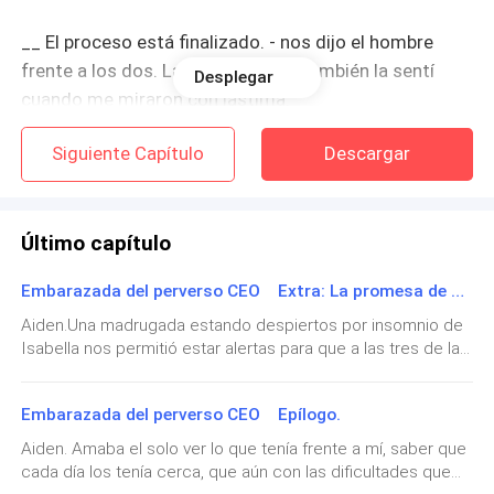
__ El proceso está finalizado. - nos dijo el hombre
frente a los dos. La incomodidad también la sentí
Desplegar
cuando me miraron con lástima.
Siguiente Capítulo
Descargar
Todos notaron que no quería hacerlo, pues en mi
mente aún existía la posibilidad de recuperar lo que
quise fuera nuestro hogar.
Último capítulo
__ Dustin ¿Podemos hablar? - pedí en un hilo. No
Embarazada del perverso CEO Extra: La promesa de su llegada.
quería que me viera llorar, pero necesitaba que la
pregunta fuera respondida.
Aiden.Una madrugada estando despiertos por insomnio de
Isabella nos permitió estar alertas para que a las tres de la
mañana dijera que su fuente se había roto. No esperamos
Él asintió con un poco de renuencia en su gesto ya
más y al fin, luego de casi seis horas de estar viéndola
conocido, más no quise indagar más sobre ello.
Embarazada del perverso CEO Epílogo.
padecer por dolores de contracciones, el llanto
escandaloso de mi pequeña bebé llegó. Mi amada Sarah
Aiden. Amaba el solo ver lo que tenía frente a mí, saber que
Al llegar a su auto, se detuvo un segundo mirando el
nos vio a todos reunidos en una habitación que se llenó de
cada día los tenía cerca, que aún con las dificultades que
sus tios, abuelos y amigos, para conocer a la niñita de siete
llavero que le regalé en nuestro primer aniversario,