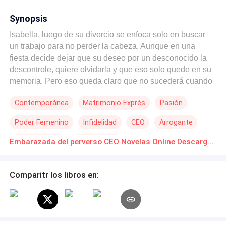
Synopsis
Isabella, luego de su divorcio se enfoca solo en buscar
un trabajo para no perder la cabeza. Aunque en una
fiesta decide dejar que su deseo por un desconocido la
descontrole, quiere olvidarla y que eso solo quede en su
memoria. Pero eso queda claro que no sucederá cuando
reconoce la voz del hombre en ¡su jefe! Para terminar de
Contemporánea
Matrimonio Exprés
Pasión
complicar la tensión entre los dos se entera que producto
de esa noche está embarazada. Una equivocación que
Poder Femenino
Infidelidad
CEO
Arrogante
los llevará a estar juntos al enterarse Aiden de ese bebé.
No lo dejará a la deriva por mucho que eso le traiga
Independiente
Primer Amor
Embarazada del perverso CEO Novelas Online Descarga gratuita de PDF
complicaciones a su vida. Con un hijo de por medio y una
atracción que surge para convertirse en una necesidad
de estar siempre juntos. Una casualidad única que
Comparitr los libros en:
ambos aprovecharan para confesar sus secretos más
íntimos.