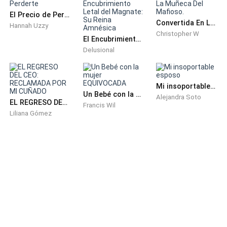
El Precio de Perderte
En su mayoría el rencor era conmigo misma. Seguí
Convertida En La Muñeca Del Mafioso.
Hannah Uzzy
todos los consejos de mi madre para ser una buena
Christopher W
El Encubrimiento Letal del Magnate: Su Reina Amnésica
ama de casa y no fue suficiente.
Delusional
__ Isabella. - detuve mis pies. Malya me detuvo -
Suerte.
Mi insoportable esposo
Un Bebé con la mujer EQUIVOCADA
Alejandra Soto
EL REGRESO DEL CEO: RECLAMADA POR MI CUÑADO
Francis Wil
No podía creer lo que escuchaba. Mi ex amiga
Liliana Gómez
yéndose de la mano de mi ex esposo. Tres años de
matrimonio. Sus te amo no significaron nada para él
en comparación conmigo. Los te quiero de Malya eran
falsos, porque no se daña a quien se quiere. Luego de
tanto compartido, solo recibía un "suerte" de su parte.
¿Qué tan desdichada podría ser? Estaba sola, eso era
lo único que sabía y no podía cambiar.