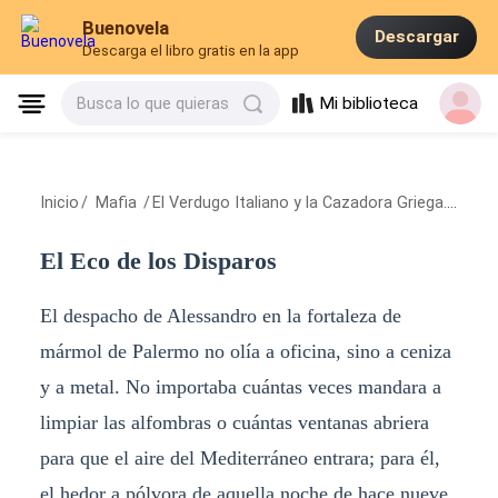
Buenovela
Descargar
Descarga el libro gratis en la app
Mi biblioteca
Busca lo que quieras
Inicio
/
Mafia
/
El Verdugo Italiano y la Cazadora Griega.
/
El E
El Eco de los Disparos
El despacho de Alessandro en la fortaleza de
mármol de Palermo no olía a oficina, sino a ceniza
y a metal. No importaba cuántas veces mandara a
limpiar las alfombras o cuántas ventanas abriera
para que el aire del Mediterráneo entrara; para él,
el hedor a pólvora de aquella noche de hace nueve