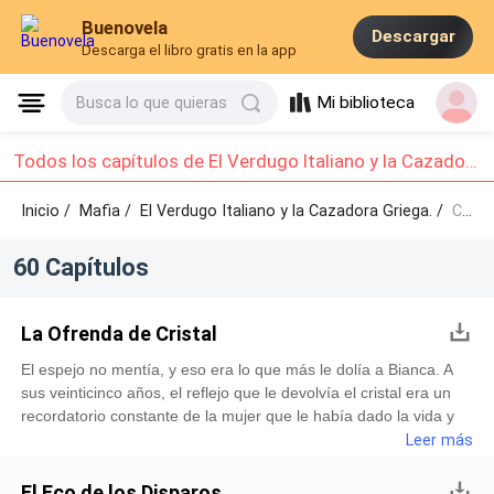
Buenovela
Descargar
Descarga el libro gratis en la app
Mi biblioteca
Busca lo que quieras
Todos los capítulos de El Verdugo Italiano y la Cazadora Griega. : Capítulo 1 - Capítulo 10
Inicio /
Mafia
/
El Verdugo Italiano y la Cazadora Griega. /
Capítulo 1 - Capítulo 10
60 Capítulos
La Ofrenda de Cristal
El espejo no mentía, y eso era lo que más le dolía a Bianca. A
sus veinticinco años, el reflejo que le devolvía el cristal era un
recordatorio constante de la mujer que le había dado la vida y
cuya ausencia era un agujero negro en su pecho. Tenía los ojos
Leer más
grandes y almendrados, del color del mar Jónico en calma, y
una piel que parecía esculpida en el mármol más fino del
El Eco de los Disparos