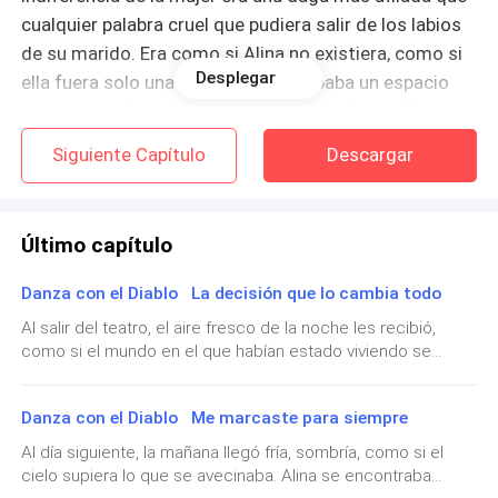
cualquier palabra cruel que pudiera salir de los labios
de su marido. Era como si Alina no existiera, como si
Desplegar
ella fuera solo una sombra que ocupaba un espacio
innecesario. La indiferencia de la mujer hacia Alina era
más cruel que cualquier golpe.
Siguiente Capítulo
Descargar
Alina se tragó el dolor y las lágrimas que amenazaban
con caer. Sabía que no podía esperar ayuda. Su madre
Último capítulo
nunca la había defendido, nunca la había protegido de
ese monstruo. La chica observó a su madre con una
Danza con el Diablo La decisión que lo cambia todo
mezcla de rabia y tristeza.
Al salir del teatro, el aire fresco de la noche les recibió,
como si el mundo en el que habían estado viviendo se
—¿No vas a hacer nada? —le preguntó Alina a su
desvaneciera en una fracción de segundo. Viktor, siempre
madre en un susurro perfectamente audible, y con la
alerta, miró a su alrededor, reconociendo la tensión en el
Danza con el Diablo Me marcaste para siempre
aire. El silencio de la calle no era natural. La luz de las farolas
voz quebrada. Pero la mujer seguía callada, en su
proyectaba sombras alargadas que parecían acechar cada
mundo, un mundo donde incomprensiblemente no
Al día siguiente, la mañana llegó fría, sombría, como si el
uno de sus movimientos. Boris y los demás hombres de
cielo supiera lo que se avecinaba. Alina se encontraba
había lugar para Alina.
Viktor caminaban cerca, formando un perímetro de