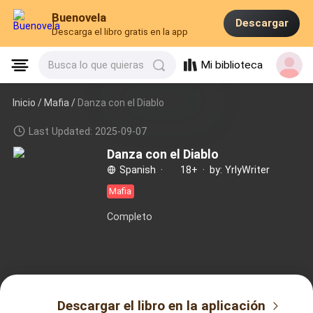
Buenovela
Descargar
Descarga el libro gratis en la app
Mi biblioteca
Busca lo que quieras
Inicio /
Mafia
/
Danza con el Diablo
Last Updated: 2025-09-07
Danza con el Diablo
Spanish
·
18+
·
by: YrlyWriter
Mafia
Completo
Descargar el libro en la aplicación