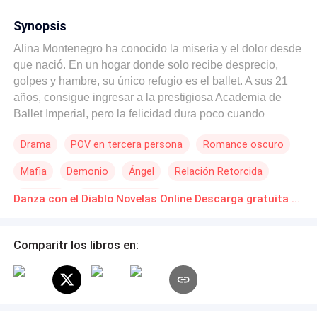
Synopsis
Alina Montenegro ha conocido la miseria y el dolor desde
que nació. En un hogar donde solo recibe desprecio,
golpes y hambre, su único refugio es el ballet. A sus 21
años, consigue ingresar a la prestigiosa Academia de
Ballet Imperial, pero la felicidad dura poco cuando
descubre que la matrícula es un lujo inalcanzable.
Drama
POV en tercera persona
Romance oscuro
Desesperada, acepta la sugerencia de su mejor amiga de
trabajar en un Night Club como bailarina exótica. Es allí
Mafia
Demonio
Ángel
Relación Retorcida
donde su destino toma un giro oscuro: capta la atención
de un hombre enigmático y peligroso, Viktor Koval, un
Rechazo
De Débil a Fuerte
Danza con el Diablo Novelas Online Descarga gratuita de PDF
asesino en serie que oculta su verdadera naturaleza tras
una fachada de elegancia y poder. Viktor se obsesiona
con ella, ofreciéndole una salida de esa vida a cambio de
Comparitr los libros en:
su compañía. Pero Alina no está dispuesta a ceder. Su
rechazo desata una espiral de peligro, sangre y deseo en
la que deberá luchar por su libertad, sin saber si
terminará escapando de él o cayendo en su red.