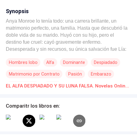
Synopsis
Anya Monroe lo tenía todo: una carrera brillante, un
matrimonio perfecto, una familia. Hasta que descubrió la
doble vida de su marido. Huyó con su hijo, pero el
destino fue cruel: cayó gravemente enfermo.
Desesperada y sin recursos, su única salvación fue Lía:
—Puedo salvarlo, pero debes fingir que eres una de
Hombres lobo
Alfa
Dominante
Despiadado
ellos. Una loba. Así, Anya fue entregada a Rowan
Blackwood, el Alfa de la manada de los Cazadores. Un
Matrimonio por Contrato
Pasión
Embarazo
hombre frío y letal, cuya simple presencia despertó algo
salvaje en lo más profundo de ella. Poco a poco, la farsa
Verdad Oculta
Drama
EL ALFA DESPIADADO Y SU LUNA FALSA. Novelas Online Descarga gratuita de PDF
se volvió realidad y ya no actúa como una loba; sino que
se ha convertido en una y con ella la obsesión de su alfa,
por eso la advertencia de Rowan es clara: —No soy tan
Comparitr los libros en:
tonto como para creer que una loba nueva no busca
consuelo. Pero si te descubro con otro… —sus dedos se
cerraron sobre su cuello —…te convertiré en carne para
mis lobos. Pero Anya ya no teme. Desea. Porque en la