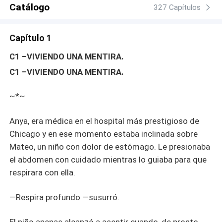
oscuridad, ha encontrado su verdadero hogar. Y lo
Catálogo
327 Capítulos
aterrador no es haber perdido su humanidad... es no
querer recuperarla jamás. ‎
Capítulo 1
C1 –VIVIENDO UNA MENTIRA.
C1 –VIVIENDO UNA MENTIRA.
~*~
Anya, era médica en el hospital más prestigioso de
Chicago y en ese momento estaba inclinada sobre
Mateo, un niño con dolor de estómago. Le presionaba
el abdomen con cuidado mientras lo guiaba para que
respirara con ella.
—Respira profundo —susurró.