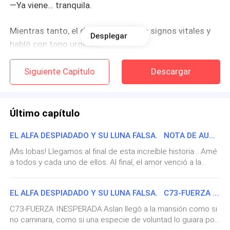
—Ya viene… tranquila.
Mientras tanto, el doctor revisó sus signos vitales y
Desplegar
habló con tono urgente.
—Está completamente dilatada. El bebé ya viene.
Siguiente Capítulo
Descargar
Anya le apretó la mano para darle apoyo.
Último capítulo
—¡Puja, ahora!
EL ALFA DESPIADADO Y SU LUNA FALSA. NOTA DE AUTOR.
El grito de la mujer llenó la sala de partos y Anya
¡Mis lobas! Llegamos al final de esta increíble historia... Amé
intentó mantenerse firme, pero el eco del nombre
a todos y cada uno de ellos. Al final, el amor venció a la
seguía retumbando en su cabeza.
maldición.PEROOOOOO ¡Aún nos faltan lobitos! Y sí, no he
olvidado a Axel, mi lobo robot. Tranquilas, que la próxima
EL ALFA DESPIADADO Y SU LUNA FALSA. C73-FUERZA INESPERADA.
será sin duda la de él. Sabremos cómo es la historia de
Levi.
amor de este lobo... ¿sin sentimientos?También espero
C73-FUERZA INESPERADA.Aslan llegó a la mansión como si
verlas en mis nuevos proyectos, que estoy segura de que
no caminara, como si una especie de voluntad lo guiara por
Y como si el destino quisiera aplastarla, un enfermero
amaràn. Sé que todas quieren saber de Àngelo y Aurora,