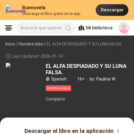
Buenovela
Descargar
Descarga el libro gratis en la app
Mi biblioteca
Busca lo que quieras
Inicio /
Hombre lobo
/
EL ALFA DESPIADADO Y SU LUNA FALSA.
Last Updated: 2026-01-14
EL ALFA DESPIADADO Y SU LUNA
FALSA.
Spanish
·
16+
·
by: Paulina W
Hombre lobo
Completo
Descargar el libro en la aplicación