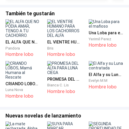
De pronto, el doctor volvió a interrumpir con otra
orden.
También te gustarán
—¡Necesito que pujes más fuerte!
Una Loba para el mafioso
La mujer gritó otra vez y Levi la animó sin soltarla.
Yerimil Perez
EL ALFA QUE NO PODIA AMAR, TENGO A TU CACHORRO.
EL VIENTRE HUMANO PARA LOS CACHORROS DEL ALFA
Hombre lobo
Pandora
Bris
—Vamos, cariño, hazlo por nuestro bebé.
Hombre lobo
Hombre lobo
El golpe emocional fue devastador. La razón es que
cuando nació su hijo, Levi se había negado a entrar al
El Alfa y su Luna contratada
PROMESA DEL ALFA PARA LUNA CIEGA
quirófano, afirmando que se desmayaría y que
Evelyn M.M
CRIANDO LOBOS, Mamá Humana al Rescate
Bianca C. Lis
Hombre lobo
confiaba en ella podría sola.
Luna Nova
Hombre lobo
Hombre lobo
Anya lo había aceptado, convencida de que lo
importante era traer al niño sano. Pero ahora lo veía
Nuevas novelas de lanzamiento
allí, sosteniendo la mano de otra mujer, dándole todo
lo que a ella le negó.