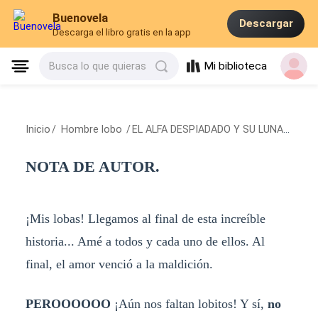
Buenovela
Descargar
Descarga el libro gratis en la app
Mi biblioteca
Busca lo que quieras
Inicio
/
Hombre lobo
/
EL ALFA DESPIADADO Y SU LUNA FALSA.
NOTA DE AUTOR.
¡Mis lobas! Llegamos al final de esta increíble
historia... Amé a todos y cada uno de ellos. Al
final, el amor venció a la maldición.
PEROOOOOO
¡Aún nos faltan lobitos! Y sí,
no