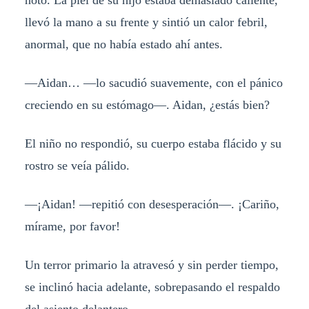
notó. La piel de su hijo estaba demasiado caliente,
llevó la mano a su frente y sintió un calor febril,
anormal, que no había estado ahí antes.
—Aidan… —lo sacudió suavemente, con el pánico
creciendo en su estómago—. Aidan, ¿estás bien?
El niño no respondió, su cuerpo estaba flácido y su
rostro se veía pálido.
—¡Aidan! —repitió con desesperación—. ¡Cariño,
mírame, por favor!
Un terror primario la atravesó y sin perder tiempo,
se inclinó hacia adelante, sobrepasando el respaldo
del asiento delantero.