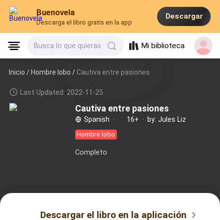
Buenovela
Descargar
Descarga el libro gratis en la app
Mi biblioteca
Busca lo que quieras
Inicio /
Hombre lobo
/
Cautiva entre pasiones
Last Updated: 2022-11-25
Cautiva entre pasiones
Spanish
·
16+
·
by: Jules Liz
Hombre lobo
Completo
Descargar el libro en la aplicación