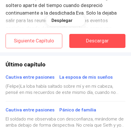
soltero aparte del tiempo cuando despreció
continuamente a la desdichada Eva. Solo la dejaba
salir para las reuniones formales y los eventos
Desplegar
sociales, donde debían verla a su lado como una
muñeca sin espíritu.
Siguiente Capítulo
Descargar
Esta era una de esas fiestas, donde incluso los padres
de ambos asistirían para firmar un tratado de paz con
Último capítulo
un pueblo cercano a su reino. Los padres de Eva
dirigían una parte importante de la ciudad, siendo su
Cautiva entre pasiones La esposa de mis sueños
matrimonio una fuerte alianza. Felipe debía mostrarse
(Felipe)La loba había saltado sobre mí y en mi cabeza,
maduro y responsable al lado de su esposa el tiempo
pensé en mis recuerdos de este mismo día, cuando no
que durase la reunión, para después embriagarse
pensé que toda esta locura aconteciera de golpe. Jamás
durante el resto de la noche.
hubiera creído que algo así sucedería en mi tranquilo
Cautiva entre pasiones Pánico de familia
reino.Aquel día, desperté como si hubiera dormido doce
horas o algo así, descansado y fresco. Me agradó sentir
La dama caminaba junto con su escolta, dos guardias
El soldado me observaba con desconfianza, mirándome de
esa sensación de paz. Eva, era su presencia la que me
arriba debajo de forma despectiva. No creía que Seth y yo
y su dama de compañía. Los hombres hablaban entre
hacía sentir así de bien. De no haber sido por ella seguiría