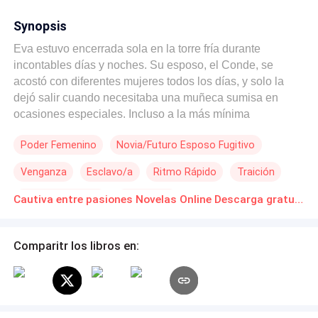
Synopsis
Eva estuvo encerrada sola en la torre fría durante
incontables días y noches. Su esposo, el Conde, se
acostó con diferentes mujeres todos los días, y solo la
dejó salir cuando necesitaba una muñeca sumisa en
ocasiones especiales. Incluso a la más mínima
insatisfacción, Eva sería golpeada e insultada sin piedad,
Poder Femenino
Novia/Futuro Esposo Fugitivo
lo que la hacía tener terribles pesadillas todos los días y
temía ver gente. Finalmente, un día, aprovechó una
Venganza
Esclavo/a
Ritmo Rápido
Traición
oportunidad y escapó fuera de esta cárcel de hielo y
nieve... hasta que se encontró un cálido abrazo de un
Romance oscuro
Licántropo
Cautiva entre pasiones Novelas Online Descarga gratuita de PDF
desconocido.
Comparitr los libros en: