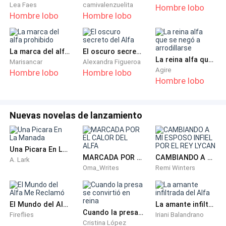
Lea Faes
camivalenzuelita
Hombre lobo
dormitorio todas las semanas.
Hombre lobo
Hombre lobo
Ella intentaba ignorarlos y retirarse a su encierro,
siempre con el estómago medio vacío por la dieta
La marca del alfa prohibido
El oscuro secreto del Alfa
La reina alfa que se negó a arrodillarse
estricta que Felipe le ordenaba seguir a raja tabla.
Marisancar
Alexandra Figueroa
Agire
Hombre lobo
Hombre lobo
Felipe puede ser el esposo más gentil cuando ella es
Hombre lobo
obediente y delgada para meterse el vestido más
pequeño; pero cuando ella come un bocado más de la
cena, su rostro inmediatamente se vuelve sombrío y
Nuevas novelas de lanzamiento
grosero. La empujó al suelo y le dio puñetazos y
patadas porque no se convirtió en el accesorio para
Una Picara En La Manada
que un hombre se sintiera orgulloso.
MARCADA POR EL CALOR DEL ALFA
CAMBIANDO A MI ESPOSO INFIEL POR EL REY LYCAN
A. Lark
Oma_Writes
Remi Winters
La sala estaba colmada de personas e invitados,
Felipe se aproximó rápidamente a su lado, para
intercambiar unas palabras antes de presentarse. Ella
El Mundo del Alfa Me Reclamó
La amante infiltrada del Alfa
Cuando la presa se convirtió en reina
Fireflies
Iriani Balandrano
a penas se mantenía en pie de los nervios.
Cristina López