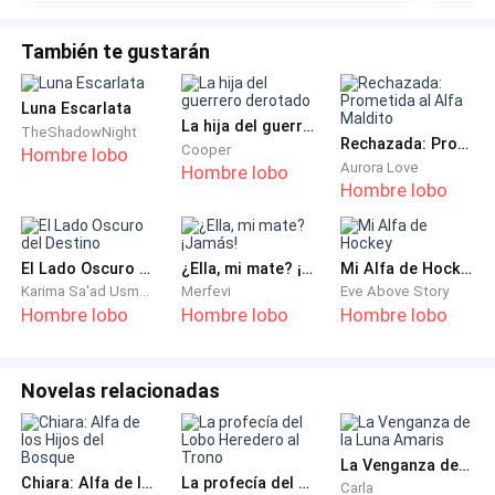
diferentes, más pequeños y sumamente hambrientos.
También te gustarán
—Oh, vaya… —Elisa ladeó la cabeza a un lado,
despreocupada. —Entonces no me escaparé.
Luna Escarlata
La hija del guerrero derotado
TheShadowNight
Al oír esa palabra, Eva se estremeció y por poco
Rechazada: Prometida al Alfa Maldito
Cooper
Hombre lobo
Aurora Love
Hombre lobo
estuvo a punto de gritar, delatándose. A ella no le
Hombre lobo
daban miedo los lobos, solo temía quedarse
enjaulada por el resto de su vida. Felipe no la dejaría
vivir una vida feliz jamás y comprendía que sus padres
El Lado Oscuro del Destino
¿Ella, mi mate? ¡Jamás!
Mi Alfa de Hockey
nada harían al respecto, teniendo el interés fijo en los
Karima Sa'ad Usman
Merfevi
Eve Above Story
Hombre lobo
Hombre lobo
Hombre lobo
beneficios de su matrimonio arreglado.
Quería huir a como diera lugar esa misma noche, no
Novelas relacionadas
quería volver a dormir en esa soledad aterradora con
el frio filtrándose helado por las ventanas. Oía a su
esposo pasar las noches con sus amantes favoritas,
La Venganza de la Luna Amaris
Chiara: Alfa de los Hijos del Bosque
La profecía del Lobo Heredero al Trono
como Leila, Jazmín y Jade, que frecuentaban su
Carla