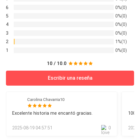
retroceder igual que los demás debido al dolor que les
Siempre creyó que la muerte de su madre fue muy
6
0%(0)
produce su demostración de poder. Todos los licántropos
extraña. Ahora no cabe la menor duda de que Jarl
de la manada Alba Noctis reciben el mensaje de su líder, la
5
0%(0)
única y verdadera alfa, que su “alfa elegido”, Jarl Fenrisson,
tuvo algo que ver, ya que era el único que estaba con
4
0%(0)
acaba de ser derr
ella esa noche.
3
0%(0)
2
1%(1)
La sonrisa maligna de su esposo es lo último que
1
0%(0)
consigue ver la joven loba antes de que otro disparo
sordo se escuche por todo el bosque y la bala
10 / 10.0
atraviese con fuerza su pecho.
Escribir una reseña
Hace apenas un día, su padre la había convencido de
darle otra oportunidad a su hermana. Era el momento
Carolina Chavarria10
de limar viejas asperezas con ella y darle paz al
corazón de su padre, pero nada podía estar más
Excelente historia me encantó gracias.
100 %
desacertado.
2025-08-19 04:57:51
0
2025-
Un líquido rojo y viscoso empieza a cubrir su hermoso