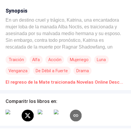
Synopsis
En un destino cruel y trágico, Katrina, una encantadora
mujer loba de la manada Alba Noctis, es traicionada y
asesinada por su malvada medio hermana y su esposo.
Sin embargo, contra todo pronóstico, Katrina es
rescatada de la muerte por Ragnar Shadowfang, un
poderoso alfa y viudo de otra manada. Conmovido por su
Traición
Alfa
Acción
Mujeriego
Luna
belleza e inocencia, Ragnar la lleva lejos de aquellos
que la conocen, mientras ella carga con un gran secreto
Venganza
De Débil a Fuerte
Drama
sobre su espalda. A medida que los días pasan, Katrina
se vuelve más fuerte y valiente bajo la tutela de Ragnar.
Ritmo Rápido
El regreso de la Mate traicionada Novelas Online Descarga gratuita de PDF
En cada luna llena, ella se convierte en una loba blanca
con poderes nunca antes vistos y su deseo de venganza
se va esfumando lentamente. Finalmente, por deseo de
Comparitr los libros en:
Ragnar decide regresar a su antiguo hogar para reclamar
lo que le han arrebatado injustamente. Sin embargo, en
medio de la batalla, muchas verdades que ella ignoraba
salen a la luz y se debate entre encontrar la paz o hacer