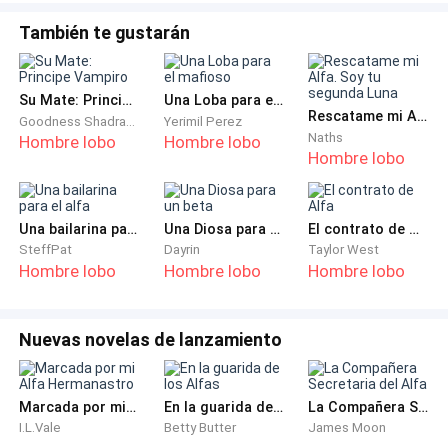
vestido blanco. Levanta la vista para ver los rostros
También te gustarán
de estas personas que tanto la odian.
—¿Por qué Jarl? —Atina a preguntar con un semi
Su Mate: Principe Vampiro
Una Loba para el mafioso
aullido, roto y angustioso—. ¿Por qué me haces esto?
Rescatame mi Alfa. Soy tu segunda Luna
Goodness Shadrach
Yerimil Perez
Naths
Hombre lobo
Hombre lobo
Hombre lobo
—No te preocupes, hermanita. Cuidaré bien a Jarl.
Seremos muy felices mientras tú te conviertes en
polvo.
Una bailarina para el alfa
Una Diosa para un beta
El contrato de Alfa
SteffPat
Dayrin
Taylor West
Nada preparó a Katrina para este terrible momento.
Hombre lobo
Hombre lobo
Hombre lobo
Ella siempre fue demasiado ingenua para la maldad
que la rodeaba, soñadora y romántica. Es incapaz de
Nuevas novelas de lanzamiento
entender cómo se puede hacer tanto daño a alguien a
quien horas antes decías que amabas.
Marcada por mi Alfa Hermanastro
En la guarida de los Alfas
La Compañera Secretaria del Alfa
Un dolor agudo y un mareo la atacan de repente.
I.L.Vale
Betty Butter
James Moon
Instintivamente, se lleva ambas manos al pecho