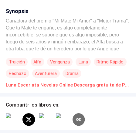
Synopsis
Ganadora del premio "Mi Mate Mi Amor" a "Mejor Trama".
Que tu Mate te engañe, es algo completamente
inconcebible, se supone que es algo imposible, pero
luego de seis años y ningún embarazo, el Alfa busca a
otra loba que le dé un heredero por lo que Angelique
decide que eso no es algo con lo que pueda vivir y opta
Traición
Alfa
Venganza
Luna
Ritmo Rápido
por rechazarlo y rehacer su vida lejos. Ahora, en una
nueva manada, con un Alfa terriblemente tentador y,
Rechazo
Aventurera
Drama
criaturas de las que solo había oído y leído en libros que
ahora forman parte de su día a día, con un poderoso
Luna Escarlata Novelas Online Descarga gratuita de PDF
secreto que pesa sobre su espalda y una guerra en
puerta, causado por celos, resentimientos y deseos
Comparitr los libros en:
posesivos no correspondidos, Angi y Luana, su loba, se
enfrentarán a una nueva realidad que creyó que nunca
tendría, ni la posibilidad ni la necesidad, de vivir. ¿Dónde
se dibuja el límite entre el amor y la obsesión? ¿Los
instintos pueden equivocarse? ¿Cuánto pesa el pasado