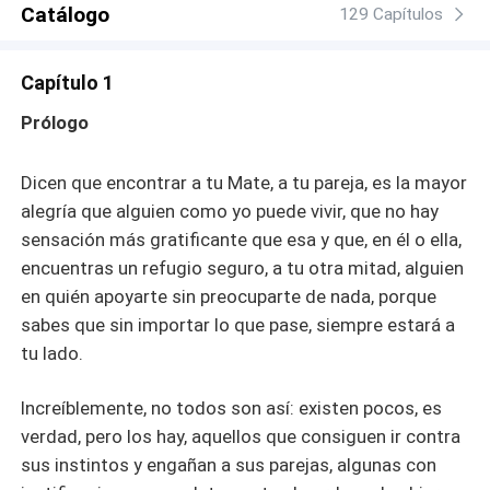
Catálogo
en nuestras vidas? Adéntrate en el territorio de la manada
129 Capítulos
del Bosque y atrévete a descubrir los secretos... cuando
la Luna Escarlata se alce en cielo.
Capítulo 1
Prólogo
Dicen que encontrar a tu Mate, a tu pareja, es la mayor
alegría que alguien como yo puede vivir, que no hay
sensación más gratificante que esa y que, en él o ella,
encuentras un refugio seguro, a tu otra mitad, alguien
en quién apoyarte sin preocuparte de nada, porque
sabes que sin importar lo que pase, siempre estará a
tu lado.
Increíblemente, no todos son así: existen pocos, es
verdad, pero los hay, aquellos que consiguen ir contra
sus instintos y engañan a sus parejas, algunas con