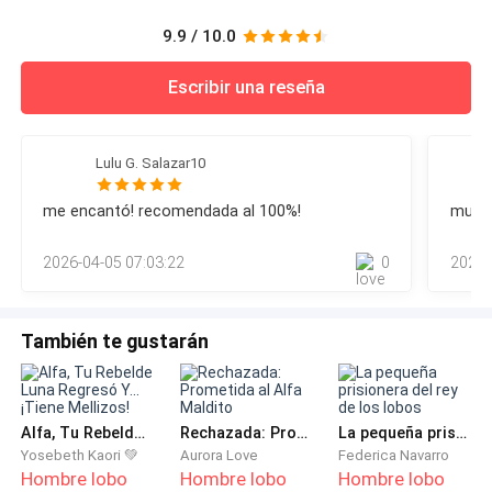
9.9 / 10.0
Escribir una reseña
Lulu G. Salazar10
me encantó! recomendada al 100%!
muy b
2026-04-05 07:03:22
0
2025-
También te gustarán
Alfa, Tu Rebelde Luna Regresó Y... ¡Tiene Mellizos!
Rechazada: Prometida al Alfa Maldito
La pequeña prisionera del rey de los lobos
Yosebeth Kaori 💚
Aurora Love
Federica Navarro
Hombre lobo
Hombre lobo
Hombre lobo