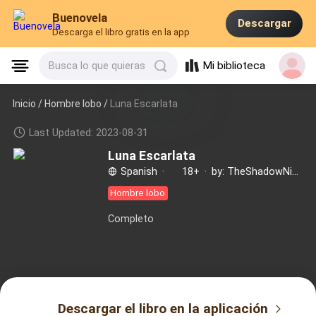
Buenovela
Descargar
Descarga el libro gratis en la app
Mi biblioteca
Busca lo que quieras
Inicio /
Hombre lobo
/
Luna Escarlata
Last Updated: 2023-08-31
Luna Escarlata
Spanish
·
18+
·
by: TheShadowNight
Hombre lobo
Completo
Descargar el libro en la aplicación