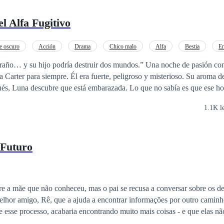
 Alfa Fugitivo
 oscuro
Acción
Drama
Chico malo
Alfa
Bestia
E
anza
jo podría destruir dos mundos.” Una noche de pasión con un desconocido
 Carter para siempre. Él era fuerte, peligroso y misterioso. Su aroma
, acusado de traicionar y asesinar a su propia manada. Ahora es perseguida por
1.1K l
rle el bebé… un hijo profetizado para destruir o salvar a todas las raza
on la que pasó aquella noche? ¿Volverá para protegerla… o para acabar 
 Futuro
re a mãe que não conheceu, mas o pai se recusa a conversar sobre os d
elhor amigo, Rê, que a ajuda a encontrar informações por outro caminh
 esse processo, acabaria encontrando muito mais coisas - e que elas n
o passado. (Sequência de "Fugindo do Passado")