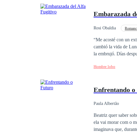
Embarazada del
Rosi Obaldia
Romance
Superpoder
Veng
“Me acosté con un extraño… y su hi
cambió la vida de Luna
la embrujó. Días después, Luna descubre que está embarazada. Lo que no sabía es que ese hombre no era
humano: era un Alfa fugitivo
Hombre lobo
clanes que quieren roba
¿Está viva la bestia c
Enfrentando o
Paula Albertão
Beatriz quer saber sob
ela vai morar com o m
imaginava que, durante
nenhuma relação com 