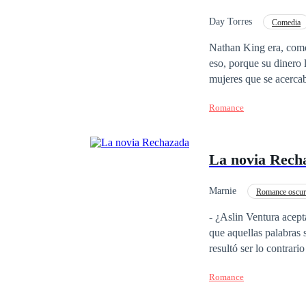
Day Torres
Comedia
Rebelde
Independ
Nathan King era, como 
eso, porque su dinero 
mujeres que se acercab
salvado a su hija de s
Romance
cuidar de ella. Sus pl
convertirla en un acti
enfrentarse y enamorarse... ¡de la novia 
La novia Rech
novelas: 1. La novia e
Marnie
Romance oscu
Amor de casados
- ¿Aslin Ventura aceptas al señor
que aquellas palabras 
resultó ser lo contrario un te
hermosa de 21 años , q
Romance
Alexander Líbano un m
que sucederá una vez A