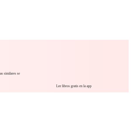
 Romance
Sci-Fi
Guerra
Otros
as similares se
Lee libros gratis en la app