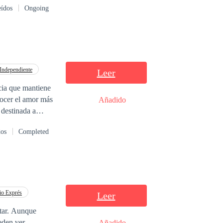
eídos
Ongoing
Independiente
Leer
cia que mantiene
nocer el amor más
Añadido
e siempre terminó
dos
Completed
a. ¿Podrá
io Exprés
Leer
nque
eden ver.
Añadido