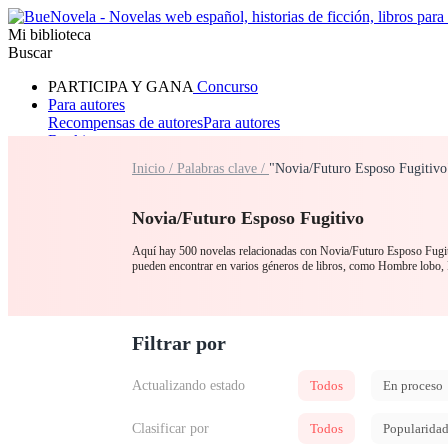
Mi biblioteca
Buscar
PARTICIPA Y GANA
Concurso
Para autores
Recompensas de autores
Para autores
Ranking
Navegar
Inicio /
Palabras clave /
"Novia/Futuro Esposo Fugitivo
Novelas
Cuentos Cortos
Todos
Romance
Hombre lobo
Mafia
Sistema
Fantasía
Urbano
LG
Novia/Futuro Esposo Fugitivo
Aquí hay 500 novelas relacionadas con Novia/Futuro Esposo Fugitiv
pueden encontrar en varios géneros de libros, como Hombre lobo,
Filtrar por
Actualizando estado
Todos
En proceso
Clasificar por
Todos
Popularida