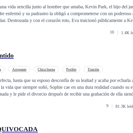
 discusiones o escenas de este tipo. Entonces le sugiero buscar otra hist
a vida sencilla junto al hombre que amaba, Kevin Park, el hijo del ja
e enfermó y su padrastro la obligó a comprometerse con un poderoso
nte a Kevin para
nunca lo amó. Él desapareció humillado… pero no la olvidó. Cinco años después,
10
1.4K l
n matrimonio sin amor y llena de secretos. Su hijo está enfermo, la verda
n nada. Al borde del abismo, acepta vender la empresa familiar a un de
ntido
empresario frío y poderoso que ha regresado por una sola razón: Venganza.
a
Arrogante
Chica buena
Perdón
Traición
rfecta, hasta que su esposo desconfía de su lealtad y acaba por echarla a
 nada y le pide el divorcio después de recibir una grabación de ella siendo i
u inocencia, Sophie se da por vencida cuando la verdad sale a la luz.
9
81.3K leí
redención? ¿Podrá alguna vez recuperar a su esposa o todo terminará ent
ucho amor y sobre todo, mucho dama. Todo esto y más en, Esposo Arre
QUIVOCADA