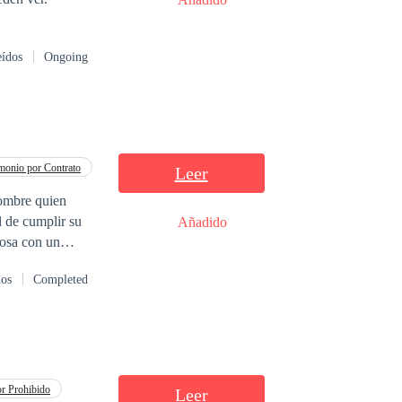
eídos
Ongoing
monio por Contrato
Leer
Añadido
iosa con un
ntan por el amor
dos
Completed
melas antes de
o su adaptación
le sus métodos de
 Si no puede
r Prohibido
Leer