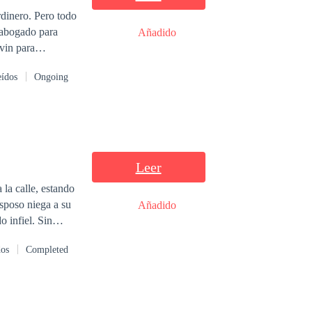
oria y no
rdinero. Pero todo
 abogado para
Añadido
eídos
Ongoing
d sale a la luz,
sconocido que
Leer
 la calle, estando
Añadido
nfiel. Sin
 ¿Será demasiado
dos
Completed
re ellos dos?
pentido.