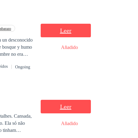
mbarazo
Leer
 de bosque y humo
Añadido
eídos
Ongoing
s sobrenaturales.
con ella?
Leer
etalhes. Cansada,
o. Ela só não
Añadido
ão tinham