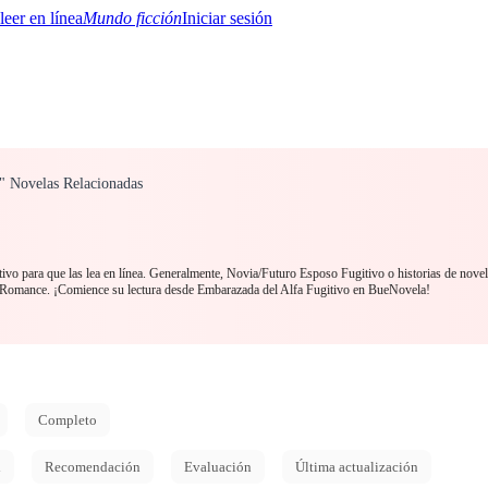
Mundo ficción
Iniciar sesión
" Novelas Relacionadas
BTQ+
YA/TEEN
Paranormal
Misterio/Thriller
Oriental
Juegos
Historia
MM
o para que las lea en línea. Generalmente, Novia/Futuro Esposo Fugitivo o historias de novel
 Romance. ¡Comience su lectura desde Embarazada del Alfa Fugitivo en BueNovela!
Completo
d
Recomendación
Evaluación
Última actualización