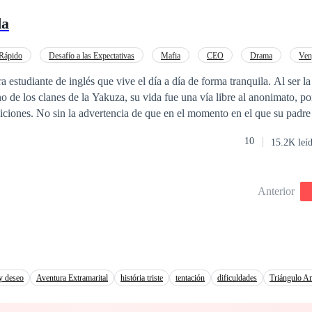
mana , haciendo este descubrimiento de la vida de Aslin un total infiern
da
luz en este mundo implacable?
Rápido
Desafío a las Expectativas
Mafia
CEO
Drama
Ven
dia
Matrimonio por Contrato
nte de inglés que vive el día a día de forma tranquila. Al ser la hija bastarda de
 de los clanes de la Yakuza, su vida fue una vía libre al anonimato, po
adiciones. No sin la advertencia de que en el momento en el que su padre 
10
15.2K leí
 cena en la que no solo es expuesta ante todo el clan, sino que es exhibi
acuerdo de matrimonio que le quita el futuro que ella quería para sí. Alessio es el
su palabra es ley. Tras la muerte de su familia y el fuego que quemó
Anterior
ita hacer las alianzas correctas para fortalecerse con todo lo que necesi
za, uno en el que termina casado con
yabun, un hombre que puede buscar timarlo, por lo que no dudará en usar
ra. Ninguno de los dos estaba preparado para el otro ni para lo que se avecinaba.
y deseo
Aventura Extramarital
história triste
tentación
dificuldades
Triángulo A