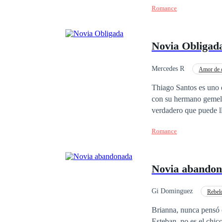
Romance
Novia Obligad
Mercedes R
Amor de 
Romance oscuro
Thiago Santos es uno 
con su hermano gemelo,
verdadero que puede llegar a sentir. Renata Alves, una mujer intel
sacrificar incluso hast
Romance
por dejar a un lado term
el amor vencer la riva
Novia abando
Gi Dominguez
Rebel
Chica buena
Pas
Brianna, nunca pensó enc
Esteban, no es el chic