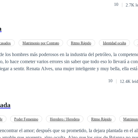
10
2.7K l
a
casados
Matrimonio por Contrato
Ritmo Rápido
Identidad oculta
Dominante
Contemporánea
de los hombres más poderosos en la industria del petróleo, la competen
 lo hace cometer varios errores sin saber que todo eso lo llevará a co
igente y muy bella, ella está destinada a
a su felicidad por la de su familia, sin imaginarse que ese hombre al qu
10
12.4K leí
inará por hacerle conocer lo que es el amor verdadero y sacar su mejor facet
lidad que empieza a crecer entre ellos?
nada
de
Poder Femenino
Heredero / Heredera
Ritmo Rápido
Matrimon
ión
Segunda Oportunidad
De Odio al Amor
ontrar el amor; después que su prometido, la dejara plantada en el altar. Au
o amable que aparenta, algo oculta. Algo que los ojos de Brianna no pu