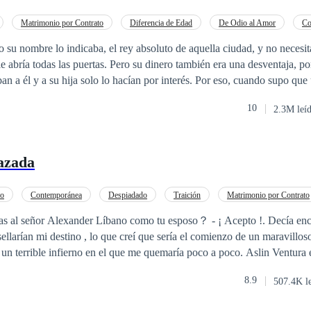
Matrimonio por Contrato
Diferencia de Edad
De Odio al Amor
Co
iente
CEO
Romance oscuro
su nombre lo indicaba, el rey absoluto de aquella ciudad, y no necesita
le abría todas las puertas. Pero su dinero también era una desventaja, po
an a él y a su hija solo lo hacían por interés. Por eso, cuando supo que
er atropellada y no había aceptado la recompensa, había decidido que era
10
2.3M leí
anes eran simples, recompensar a la mujer que había salvado a Sophia, ca
vo permanente a su servicio; sin embargo una serie de intrigas y malente
equivocada! SERIE AMORES EQUIVOCADOS. Aquí encontrarás 4
azada
quivocada. 2. Juegos de seducción. 3. Corazones atados. 4 Atracción p
ro
Contemporánea
Despiadado
Traición
Matrimonio por Contrato
CEO
Dominante
Pasión
 Alexander Líbano como tu esposo？ - ¡ Acepto !. Decía encantada sin saber
sellarían mi destino , lo que creí que sería el comienzo de un maravillo
rrible infierno en el que me quemaría poco a poco. Aslin Ventura es una joven
uien desde su infancia ha sido educada para ser la esposa del cruel , frí
8.9
507.4K l
agnate multimillonario, Aslin desde siempre ha estado enamorada de
slin se entere que en el corazón de Alexander hay otra mujer quien par