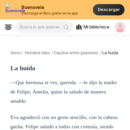
Buenovela
Descargar
Descarga el libro gratis en la app
Mi biblioteca
Busca lo que quieras
Inicio
/
Hombre lobo
/
Cautiva entre pasiones
/
La huida
La huida
—Que hermosa te ves, querida. —le dijo la madre
de Felipe, Amelia, quien la saludo de manera
amable.
Eva agradeció con un gesto sencillo, con la cabeza
gacha. Felipe saludó a todos con cortesía, siendo