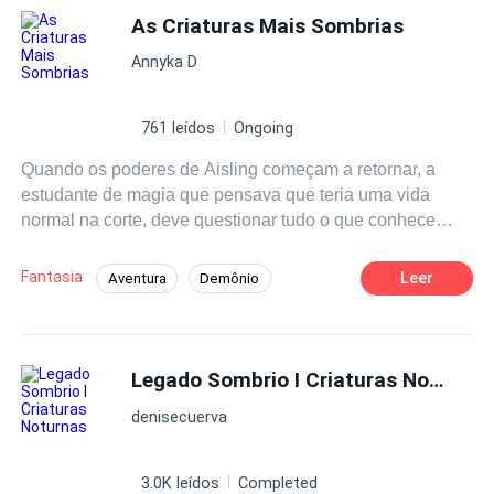
As Criaturas Mais Sombrias
Primer Amor
Annyka D
761 leídos
Ongoing
Quando os poderes de Aisling começam a retornar, a
estudante de magia que pensava que teria uma vida
normal na corte, deve questionar tudo o que conhece
sobre si mesma e sobre seu passado. Forçada a
embarcar em uma aventura perigosa para sobreviver, ela
Fantasia
Leer
Aventura
Demônio
acaba em um lugar sombrio cercado de lendas onde
Perdão
todos pensavam não haver sobreviventes, presa nas
mãos de um perigoso general ela deverá lutar pela sua
vida, sua liberdade e inesperadamente por amor.
Legado Sombrio I Criaturas Noturnas
denisecuerva
3.0K leídos
Completed