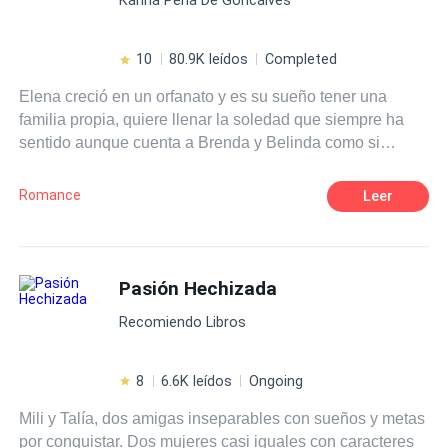
no sabe cómo llegó a ahí, pero está viva y parece que
jamás fue herida. Sin dinero, contactos y sin hablar el
idioma de ese lugar, Odele se hace una promesa: Volverá
10
80.9K leídos
Completed
a su país y se vengará de todo el mal que le hicieron.
Elena creció en un orfanato y es su sueño tener una
familia propia, quiere llenar la soledad que siempre ha
sentido aunque cuenta a Brenda y Belinda como si
fueran sus hermanas, ahora es divorciada, conoce a
Bernhard Larsson un maduro y muy guapo magnate
Romance
Leer
hotelero que está disponible para ella si desea vivir una
aventura sin tapujos. Elena fiel a sus convicciones lo
rechazará, sin embargo, conocerá a Pablo Larsson un
apuesto arquitecto y ella no podrá resistirse a entregarse
Pasión Hechizada
a la aventura. ¿Qué hará Elena al estar entre estos
Recomiendo Libros
apuestos Larsson? Primera entrega de la saga chicas de
orfanato.
8
6.6K leídos
Ongoing
Mili y Talía, dos amigas inseparables con sueños y metas
por conquistar. Dos mujeres casi iguales con caracteres