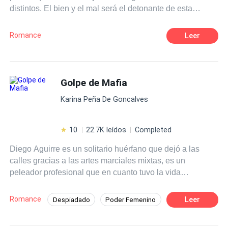
distintos. El bien y el mal será el detonante de esta
novela, donde ambas, sumergidas por una misma pasión,
lucharán para poder pertenecer al corazón del único
Romance
Leer
hombre perfecto que ambas soñaron tener. Una
representará la luz y la otra la oscuridad, sumergidas a
sus grandes deseos y tentaciones, le darán origen a una
pasión hechizada.
Golpe de Mafia
Karina Peña De Goncalves
10
22.7K leídos
Completed
Diego Aguirre es un solitario huérfano que dejó a las
calles gracias a las artes marciales mixtas, es un
peleador profesional que en cuanto tuvo la vida
encaminada, con un buen trabajo y estabilidad como
gerente del gym del hotel Larsson Milán, lo arruinó al
Romance
Leer
Despiadado
Poder Femenino
meterse en problemas con un peligroso mafioso; el
Amor Prohibido
Rebelde
Mafia
enigmático Halcón, pensó que iba a morir al desafiarlo,