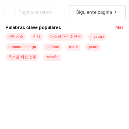
pero sobrevive y decide enmendar su vida. Rebeka
Contemporánea
Pasión
Larsson en una joven millonaria, hermosa y valiente que
Pagina anterior
Siguiente página
ha sido desde siempre una tentación para él, sus
caminos no tendrían que haberse cruzado, no tenían que
Palabras clave populares
Más
ser más que compañeros de trabajo, pero el destino tenía
otros planes y son obligados a permanecer juntos
인터섹스
전사
과소평가된 주인공
mystery
descubriendo lo que es el amor. Las apariencias no
romance manga
mafioso
mate
gamer
siempre nos dicen la verdad, no todo lo que brilla es oro,
no podemos juzgar a las personas sin conocerlas,
축복을 위한 전투
reunión
lecciones de vida que aprenderán. Acompáñame y
descubramos como las líneas entre lo bueno y lo malo se
desdibujan en esta intensa historia