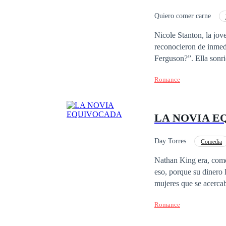
Quiero comer carne
Familia adinerada
Nicole Stanton, la jov
reconocieron de inmedi
Ferguson?”. Ella sonri
dólares…” Paparazzi B
Romance
Antes de que la herede
noticias falsas". Eric
de dólares. Sra. Stant
LA NOVIA E
Day Torres
Comedia
Rebelde
Independ
Nathan King era, como 
eso, porque su dinero 
mujeres que se acercab
salvado a su hija de s
Romance
cuidar de ella. Sus pl
convertirla en un acti