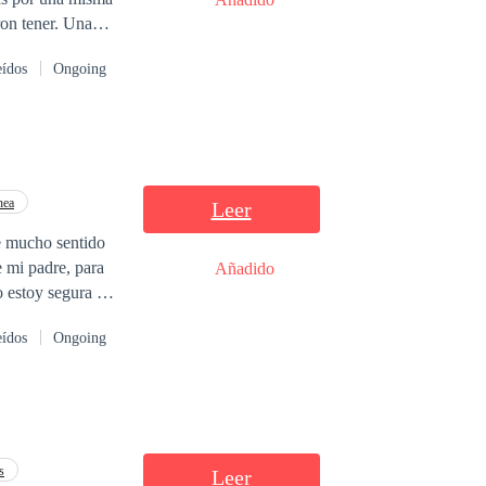
tener. Una
rán origen a una
eídos
Ongoing
nea
Leer
ne mucho sentido
e mi padre, para
Añadido
o estoy segura de
decisión de darle
eídos
Ongoing
ue deba liberar el
s
Leer