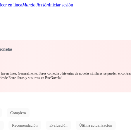
Mundo ficción
Iniciar sesión
cionadas
BTQ+
YA/TEEN
Paranormal
Misterio/Thriller
Oriental
Juegos
Historia
MM
lea en línea. Generalmente, libros comedia o historias de novelas similares se pueden encontra
desde Entre libros y susurros en BueNovela!
Completo
d
Recomendación
Evaluación
Última actualización