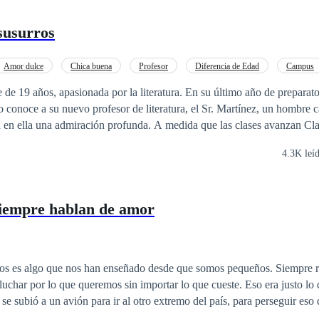
 susurros
Amor dulce
Chica buena
Profesor
Diferencia de Edad
Campus
e de 19 años, apasionada por la literatura. En su último año de preparato
 conoce a su nuevo profesor de literatura, el Sr. Martínez, un hombre c
a en ella una admiración profunda. A medida que las clases avanzan Cla
u forma de enseñar y su manera de ver el mundo.
4.3K leí
siempre hablan de amor
os es algo que nos han enseñado desde que somos pequeños. Siempre r
 lo que queremos sin importar lo que cueste. Eso era justo lo que Isla Harper
se subió a un avión para ir al otro extremo del país, para perseguir eso 
 imaginó jamás era que, junto con los logros de su naciente carrera com