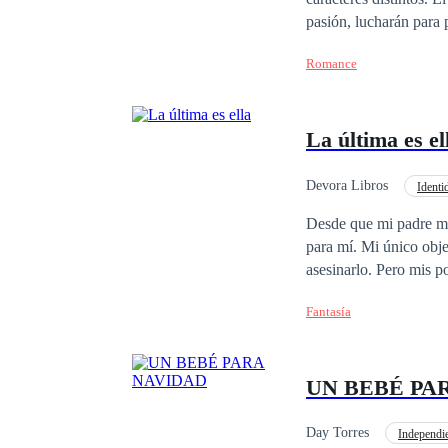
pasión, lucharán para 
representará la luz y l
Romance
pasión hechizada.
La última es el
Devora Libros
Identi
POV en primera person
Desde que mi padre mat
para mí. Mi único obje
asesinarlo. Pero mis p
poder lograrlo. Me pre
Fantasía
la espalda a mi reino p
candado que me a prot
UN BEBÉ PA
Day Torres
Independi