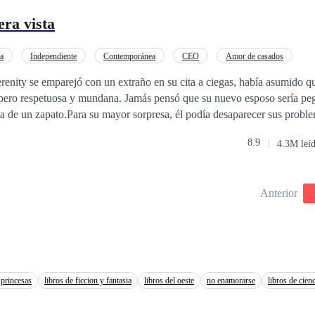
equivocada! SERIE AMORES EQUIVOCADOS. Aquí encontrarás 4
ra vista
quivocada. 2. Juegos de seducción. 3. Corazones atados. 4 Atracción p
/a
Independiente
Contemporánea
CEO
Amor de casados
o
Matrimonio Exprés
Comedia
Ritmo Rápido
renity se emparejó con un extraño en su cita a ciegas, había asumido qu
a pero respetuosa y mundana. Jamás pensó que su nuevo esposo sería p
la de un zapato.Para su mayor sorpresa, él podía desaparecer sus probl
eto. A pesar de sus preguntas, su esposo siempre lo haría pasar por suert
8.9
4.3M leí
 con un multimillonario local conocido por mimar a su esposa. Fue ent
l multimillonario con su esposo. ¡La esposa a la que se robaba su atenci
Anterior
 princesas
libros de ficcion y fantasia
libros del oeste
no enamorarse
libros de cien