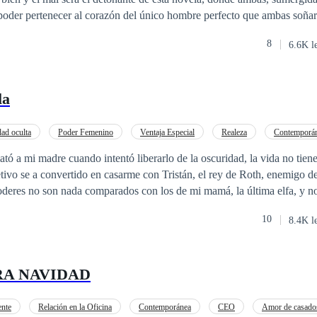
poder pertenecer al corazón del único hombre perfecto que ambas soñaron 
a otra la oscuridad, sumergidas a sus grandes deseos y tentaciones, le da
8
6.6K l
la
dad oculta
Poder Femenino
Ventaja Especial
Realeza
Contemporá
a
ó a mi madre cuando intentó liberarlo de la oscuridad, la vida no tie
tivo se a convertido en casarme con Tristán, el rey de Roth, enemigo d
oderes no son nada comparados con los de mi mamá, la última elfa, y n
gunto sobre las consecuencias que tendré que enfrentar cuando tome la 
10
8.4K l
ara proteger con mi vida a la persona que amo, incluso si eso significa q
egido durante todos estos años de destruirme a mí misma.
RA NAVIDAD
ente
Relación en la Oficina
Contemporánea
CEO
Amor de casado