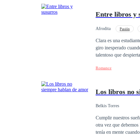
Entre libros y
Afrodita
Pasión
Clara es una estudiant
giro inesperado cuando
talentoso que despiert
vez más atraída por s
Romance
Los libros no 
Belkis Torres
Cumplir nuestros sueñ
otra vez que debemos luchar por
tenía en mente cuando 
anhelaba. Lo que no se