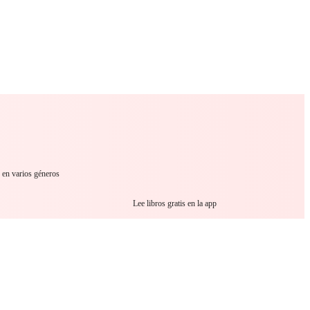
 Romance
Sci-Fi
Guerra
Otros
r en varios géneros
Lee libros gratis en la app