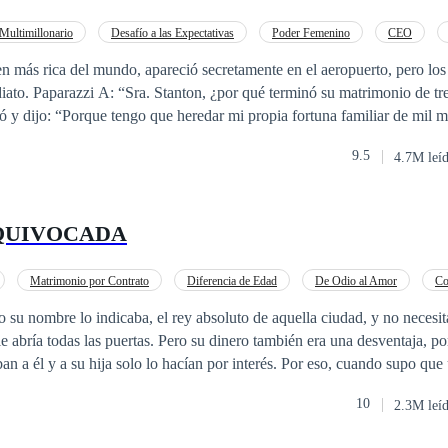
Multimillonario
Desafío a las Expectativas
Poder Femenino
CEO
en más rica del mundo, apareció secretamente en el aeropuerto, pero los
ato. Paparazzi A: “Sra. Stanton, ¿por qué terminó su matrimonio de tre
ó y dijo: “Porque tengo que heredar mi propia fortuna familiar de mil m
: “¿Dicen que has estado saliendo con un montón de chicos en un mes
9.5
4.7M leí
ra multimillonaria pudiera hablar, una voz seria llegó desde lejos. "No,
 Ferguson apareció entre la multitud. “También tengo una propiedad que 
on, ¿por qué no hereda la fortuna de mi familia?
QUIVOCADA
Matrimonio por Contrato
Diferencia de Edad
De Odio al Amor
Co
iente
CEO
Romance oscuro
su nombre lo indicaba, el rey absoluto de aquella ciudad, y no necesita
le abría todas las puertas. Pero su dinero también era una desventaja, po
an a él y a su hija solo lo hacían por interés. Por eso, cuando supo que
er atropellada y no había aceptado la recompensa, había decidido que era
10
2.3M leí
anes eran simples, recompensar a la mujer que había salvado a Sophia, ca
vo permanente a su servicio; sin embargo una serie de intrigas y malente