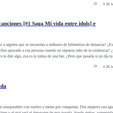
10
9.3K l
 más, nuevas amistades, nuevos gustos, pero sobre todo, algo sobre lo
odo, ¿puede ir el amor de la
eos?
canciones [#1 Saga Mi vida entre idols] e
 a alguien que se encuentra a millones de kilómetros de distancia? ¿E
 ¿Has apoyado a esa persona cuando no siquiera sabe de tu existencia? 
ría si de repente aquel pilar donde te sostenía se derrumban te tus ojos?
10
4.2K l
.
ada
rables con sueños y metas por conquistar. Dos mujeres casi iguales con