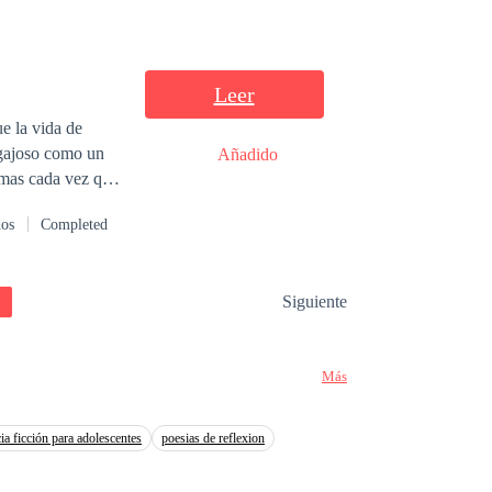
eligrosa
Leer
e la vida de
egajoso como un
Añadido
emas cada vez que
e. Hasta que un
dos
Completed
onces cuando notó
ón resultó ser
Siguiente
Más
cia ficción para adolescentes
poesias de reflexion