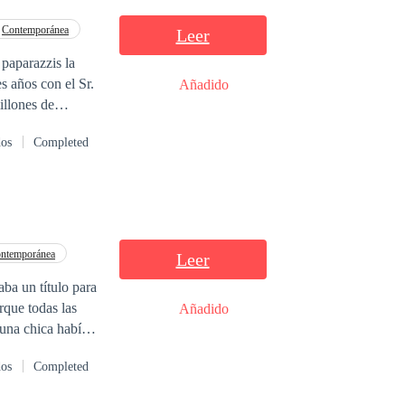
Contemporánea
Leer
 paparazzis la
s años con el Sr.
Añadido
illones de
, ¿verdad?”
dos
Completed
 son todas
vale mil millones
ntemporánea
Leer
ba un título para
rque todas las
Añadido
 una chica había
 la indicada para
dos
Completed
sarse con ella y
ndidos lo harán