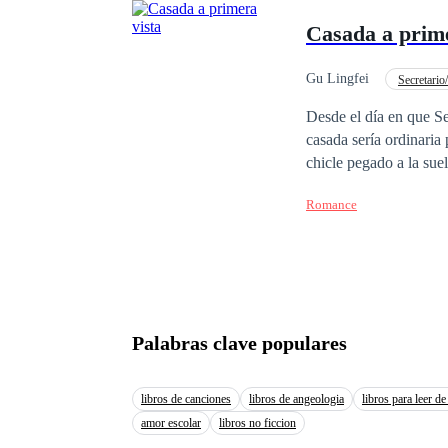
enfrentarse y enamorarse... ¡de la novia 
Casada a prime
novelas: 1. La novia e
Gu Lingfei
Secretario
Matrimonio por Contrat
Desde el día en que Se
casada sería ordinari
chicle pegado a la sue
ella estaba en un apri
Romance
día vio una entrevista
un extraño parecido de
ella!
Palabras clave populares
libros de canciones
libros de angeologia
libros para leer de
amor escolar
libros no ficcion