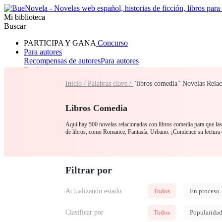
Mi biblioteca
Buscar
PARTICIPA Y GANA
Concurso
Para autores
Recompensas de autores
Para autores
Ranking
Navegar
Inicio /
Palabras clave /
"libros comedia" Novelas Rela
Novelas
Cuentos Cortos
Todos
Romance
Hombre lobo
Mafia
Sistema
Fantasía
Urbano
LG
Libros Comedia
Aquí hay 500 novelas relacionadas con libros comedia para que las 
de libros, como Romance, Fantasía, Urbano. ¡Comience su lectura 
Filtrar por
Actualizando estado
Todos
En proceso
Clasificar por
Todos
Popularida