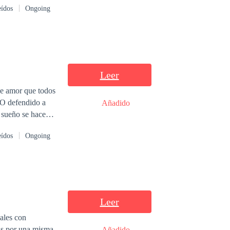
eídos
Ongoing
 que solamente
Leer
se amor que todos
¿O defendido a
Añadido
 Tal vez sería
eídos
Ongoing
Leer
Añadido