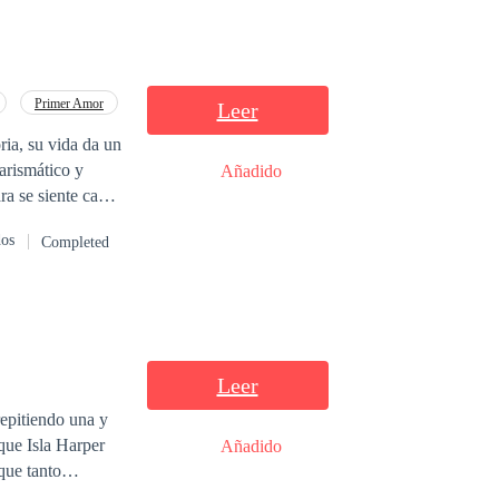
Primer Amor
Leer
ria, su vida da un
arismático y
Añadido
ra se siente cada
dos
Completed
Leer
epitiendo una y
Añadido
que tanto
o escritora