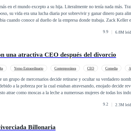
o
POV en tercera persona
Identidad oculta
Ritmo Rápido
más en el mundo excepto a su hija. Literalmente no tenía nada más. Tra
so, su vida era una lucha diaria por sobrevivir y ganar dinero para ali
ia cuando conoce al dueño de la empresa donde trabaja. Zack Keller er
día catalogar como huracán, llegaba húmedo y caliente y arrasaba todo 
9.9
6.8M leí
 un magnate de la industria deportiva, con una de las mayores agencias 
go su perfecto mundo se vino abajo después de descubrir en un mismo 
e había perdido a su bebé a propósito. Por desgracia, Zack ya le habí
n una atractiva CEO después del divorcio
que era algo de lo que no se podía retractar. Cuando debe volver a los Alpes
avidad con su familia, su vida se convierte en una desesperada carrera 
ilia “de mentiras”. «Aviso urgente: Magnate renta familia para estas 
lta
Yerno Extraordinario
Contemporánea
CEO
Comedia
A
e encontrará la ayuda en una mujer que está pasando por el más duro 
ario Instantáneo
e un grupo de mercenarios decide retirarse y ocultar su verdadero nom
ga a renunciar a su pequeña bebé. Un viaje de Navidad. Un hombre heri
debido a la pobreza por la cual estaban atravesando, enojado decide reve
esa de cinco meses. ¿Cuánto se puede fingir el amor antes de que comi
sto atrae como moscas a la leche a numerosas mujeres de todas los indol
elas: 1. Un bebé para Navidad. 2. Te voy a conquistar. 3. Una chica tr
hance con él, lo cual sorprende enormemente a su esposa.
Volver a creer. 6 Pelear por ti. 7 Rojo promesa
9.2
2.3M leí
vorciada Billonaria