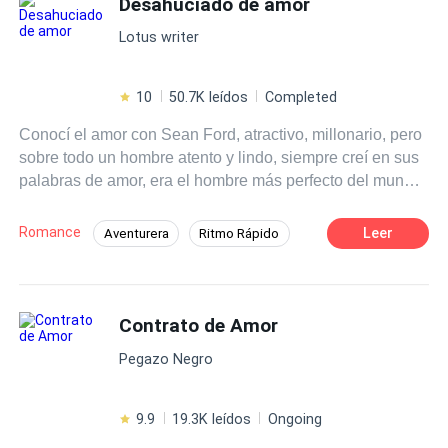
Desahuciado de amor
Rebelde
Diferencia de Edad
enfrentarlo todo por recuperar a su verdadero amor.
Contemporánea
Lotus writer
10
50.7K leídos
Completed
Conocí el amor con Sean Ford, atractivo, millonario, pero
sobre todo un hombre atento y lindo, siempre creí en sus
palabras de amor, era el hombre más perfecto del mundo
para mí hasta que después de tres años de matrimonio lo
encontré con su asistente en la cama. Fue decepcionante
Romance
Leer
Aventurera
Ritmo Rápido
y la primera de muchas veces que me lastimará aunque
Divorcio
Arrepentimiento
Comedia
dicen que el karma existe, cuando llegó con una noticia
soprendente no se lo hubiera deseado. Margareth Ford...
Diferencia de Edad
Independiente
perdón la costumbre, Margareth O'Neill
Contrato de Amor
CEO
Pegazo Negro
9.9
19.3K leídos
Ongoing