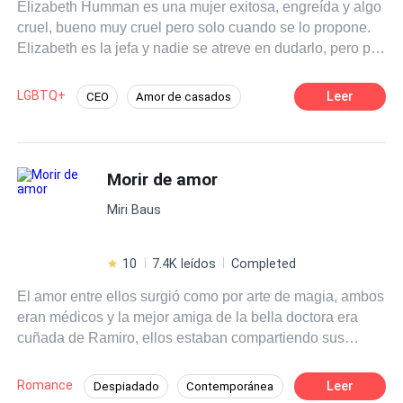
Elizabeth Humman es una mujer exitosa, engreída y algo
cruel, bueno muy cruel pero solo cuando se lo propone.
Elizabeth es la jefa y nadie se atreve en dudarlo, pero por
cosas de la vida necesita casarse con urgencia. Morgan
Collings actualmente desempleada,soltera y tiene un
LGBTQ+
Leer
CEO
Amor de casados
apuro de dinero que urge conseguir para salvar la vida de
Diferencia de Edad
Poder Femenino
un ser muy querido. Elizabeth tiene dinero, Morgan
necesita dinero ¿Esta coincidencia sera suficiente para
Matrimonio por Contrato
Rebelde
que estos dos corazones se rindan al amor? o ¿Su
Morir de amor
POV en primera persona
Independiente
rivalidad sera mas grande? ¿Quien dirá primero te amo?
Pasión
Miri Baus
10
7.4K leídos
Completed
El amor entre ellos surgió como por arte de magia, ambos
eran médicos y la mejor amiga de la bella doctora era
cuñada de Ramiro, ellos estaban compartiendo sus
vacaciones. Era tan profundo lo que ellos sentían, que
pensaban que al volver a su país, estaban en una
Romance
Leer
Despiadado
Contemporánea
pequeña ciudad cerca de la frontera, pronto se casarían y