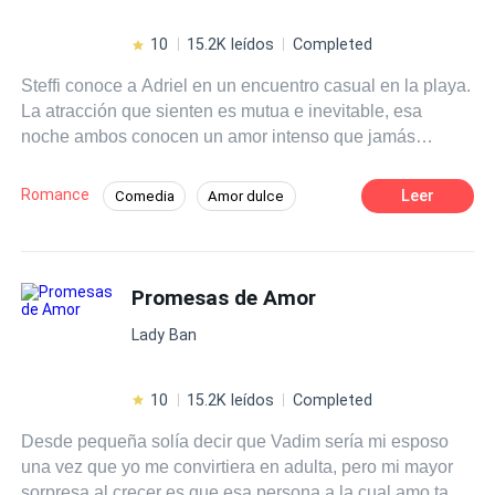
10
15.2K leídos
Completed
Steffi conoce a Adriel en un encuentro casual en la playa.
La atracción que sienten es mutua e inevitable, esa
noche ambos conocen un amor intenso que jamás
creyeron encontrar. Pero, el destino les tiene preparado
una ingrata sorpresa. Él es el novio de su hermana y ella
Romance
Leer
Comedia
Amor dulce
tendrá que luchar con su corazón para evitar ese sinfín de
Profesor
Romance oscuro
emociones que le provoca el tenerlo cerca. La traición y
ese fuerte deseo de ceder ante la pasión que ambos han
Diferencia de Edad
Despiadado
despertado con ese primer beso, han abierto las puertas
Promesas de Amor
Trillizos
Traición
Amor Prohibido
a un secreto compartido del que anhelan escapar. ¿Qué
Lady Ban
podría salir mal en esta lucha por no dejarse llevar por el
corazón?
10
15.2K leídos
Completed
Desde pequeña solía decir que Vadim sería mi esposo
una vez que yo me convirtiera en adulta, pero mi mayor
sorpresa al crecer es que esa persona a la cual amo tanto