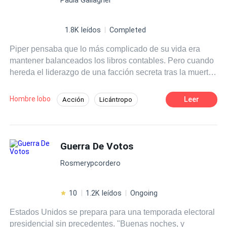
1.8K leídos
Completed
Piper pensaba que lo más complicado de su vida era
mantener balanceados los libros contables. Pero cuando
hereda el liderazgo de una facción secreta tras la muerte
de su padrastro, descubre que Nueva Orleans esconde
un mundo donde vampiros, hombres lobo y brujas han
Hombre lobo
Leer
Acción
Licántropo
coexistido en las sombras durante décadas. Ahora debe
Vampiro
De Débil a Fuerte
navegar una guerra sobrenatural mientras lucha contra su
creciente atracción hacia Logan, el peligrosamente
Superpoder
Alfa
Hombres lobo
atractivo alfa de los hombres lobo locales. Pero cuando
Guerra De Votos
Poder Femenino
Piper descubre que heredó más que responsabilidades
Rosmerypcordero
—que posee un poder ancestral capaz de ver y romper
las conexiones que unen a las personas— se da cuenta
de que es la única que puede detener a Sebastián
10
1.2K leídos
Ongoing
Montclair, un vampiro centenario que ha estado tejiendo
Estados Unidos se prepara para una temporada electoral
una red de control mental sobre toda la ciudad.
presidencial sin precedentes. "Buenas noches, y