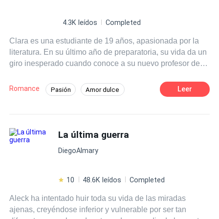
4.3K leídos
Completed
Clara es una estudiante de 19 años, apasionada por la
literatura. En su último año de preparatoria, su vida da un
giro inesperado cuando conoce a su nuevo profesor de
literatura, el Sr. Martínez, un hombre carismático y
talentoso que despierta en ella una admiración profunda.
Romance
Leer
Pasión
Amor dulce
A medida que las clases avanzan Clara se siente cada
Chica buena
Profesor
vez más atraída por su forma de enseñar y su manera de
ver el mundo.
Diferencia de Edad
Campus
La última guerra
Primer Amor
DiegoAlmary
10
48.6K leídos
Completed
Aleck ha intentado huir toda su vida de las miradas
ajenas, creyéndose inferior y vulnerable por ser tan