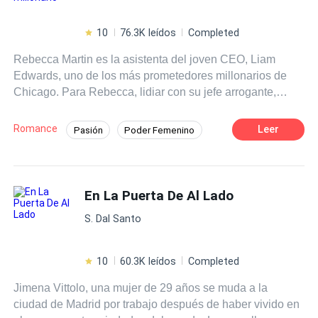
10
76.3K leídos
Completed
Rebecca Martin es la asistenta del joven CEO, Liam
Edwards, uno de los más prometedores millonarios de
Chicago. Para Rebecca, lidiar con su jefe arrogante,
creído y desesperadamente apuesto, no es una tarea
fácil. Harta de todo, decide renunciar a su trabajo justo el
Romance
Leer
Pasión
Poder Femenino
día en el que una de las ex de su jefe, Margot, se aparece
CEO
Mujeriego
Romance oscuro
en la oficina con su supuesta hija, la pequeña Maya
quién rápidamente estrecha lazos con Rebecca. La
Superpoder
Relación en la Oficina
pequeña impedirá que la asistente renuncie logrando que
En La Puerta De Al Lado
Independiente
Embarazo
su padre y ella comiencen a acercarse cada vez más,
S. Dal Santo
pero las cosas no serán nada fáciles, Margot hará todo lo
posible por arruinar la vida de ambos. ¿Logrará Rebecca
descubrir el amor verdadero? ¿Podrá Maya afianzar su
10
60.3K leídos
Completed
relación con Liam? ¿Qué estará Margot dispuesta a
Jimena Vittolo, una mujer de 29 años se muda a la
hacer para acabar con su ex? ¿Podrá el magnate más
ciudad de Madrid por trabajo después de haber vivido en
arrogante de Chicago dejar su pasado atrás?