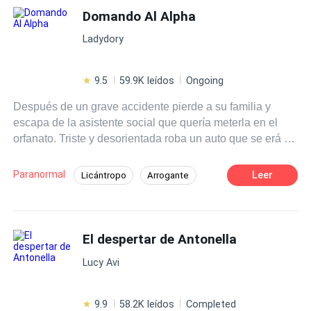
Domando Al Alpha
Superpoder
Ladydory
9.5
59.9K leídos
Ongoing
Después de un grave accidente pierde a su familia y
escapa de la asistente social que quería meterla en el
orfanato. Triste y desorientada roba un auto que se erá su
nuevo hogar hasta que entra a un pueblo alejado de
todos donde encuentra una cabaña en lo más profundo
Paranormal
Leer
Licántropo
Arrogante
del bosque. ¿De quién es la cabaña?
Poder Femenino
Romance oscuro
Independiente
Contemporánea
El despertar de Antonella
De Débil a Fuerte
Superpoder
Venganza
Lucy Avi
9.9
58.2K leídos
Completed