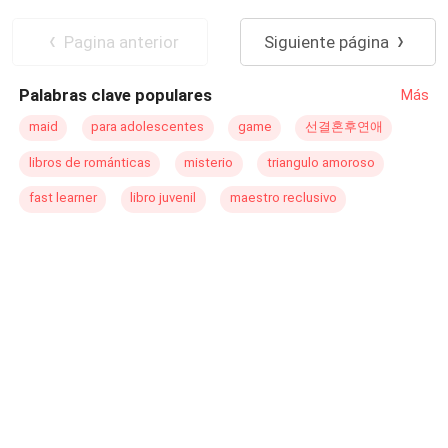
Alicia descubre que todo lo que creía saber era una
Dominante
Traición
mentira. La sangre que corre por sus venas pertenece a
Triángulo Amoroso
Superpoder
Pagina anterior
Siguiente página
una línea poderosa, olvidada... y peligrosa. Ahora, deberá
elegir entre la venganza que la consume o la verdad que
Palabras clave populares
Más
podría liberarla. Porque a veces, ser una traidora, es el
primer paso para convertirse en leyenda.
maid
para adolescentes
game
선결혼후연애
libros de románticas
misterio
triangulo amoroso
fast learner
libro juvenil
maestro reclusivo