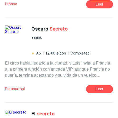
Urbano
Leer
Oscuro
Secreto
Ysaris
8.6
12.4K leídos
Completed
El circo había llegado a la ciudad, y Luis invita a Francia
a la primera función con entrada VIP, aunque Francia no
quería, termina aceptando y su vida da un vuelco
inesperado cuando decide unirse al circo... una decisión
apresurada y completamente peligrosa cuando comienza
Paranormal
Leer
a juntarse con el chico misterioso y oscuro que todos
temen, la atracción que siente por él es inexplicable, pero
nunca se imaginó que guardaba un oscuro
secreto
... ¿te
atreves a averiguarlo?
El
secreto