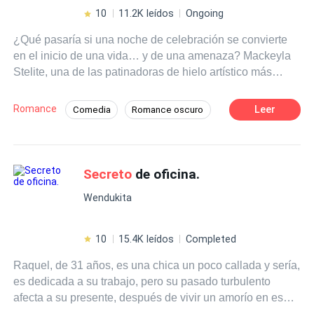
10
11.2K leídos
Ongoing
¿Qué pasaría si una noche de celebración se convierte
en el inicio de una vida… y de una amenaza? Mackeyla
Stelite, una de las patinadoras de hielo artístico más
reconocidas del circuito internacional, vive entre luces,
aplausos y perfección. Durante una glamorosa sesión de
Romance
Leer
Comedia
Romance oscuro
fotos, recibe una noticia que la conecta con sus raíces: su
CEO
Heredero / Heredera
Mafia
amiga de la infancia se casa, y ella será la madrina de
honor. La despedida de soltera en Las Vegas promete ser
Malentendido
Embarazo
inolvidable… y lo es. Mackeyla se ve envuelta en una
Secreto
de oficina.
Huida con un Bebé
intensa aventura con dos hombres: uno con quien choca
Wendukita
desde el primer instante, como si el destino los empujara
a enfrentarse, y otro completamente desconocido.
Semanas después, descubre que está embarazada. Pero
10
15.4K leídos
Completed
eso no es todo. Una amenaza emerge desde las
Raquel, de 31 años, es una chica un poco callada y sería,
sombras, obligándola a regresar a un pasado que creía
es dedicada a su trabajo, pero su pasado turbulento
enterrado. Para proteger la vida que crece en su vientre,
afecta a su presente, después de vivir un amorío en ese
Mackeyla deberá enfrentar
secreto
s familiares, pactos
pasado con su jefe y que este no terminara de la mejor
rotos y verdades que duelen. Y mientras todo se