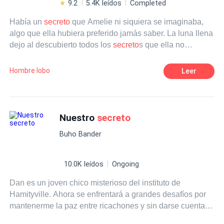
9.2
5.4K leídos
Completed
Había un
secreto
que Amelie ni siquiera se imaginaba,
algo que ella hubiera preferido jamás saber. La luna llena
dejo al descubierto todos los
secreto
s que ella no
imaginaba y todo pasó en el profundo del bosque, ¿que
harías cuando todo lo que creíste tener era una mentira?
Hombre lobo
Leer
¿Cuando toda tu vida se esfumó en un minuto? No
confíes en nadie.
Nuestro
secreto
Buho Bander
10.0K leídos
Ongoing
Dan es un joven chico misterioso del instituto de
Hamityville. Ahora se enfrentará a grandes desafíos por
mantenerme la paz entre ricachones y sin darse cuenta
encontrará el amor...