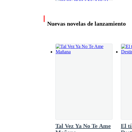
Recuérdalo.
Nuevas novelas de lanzamiento
BEBÉ POR
ENCARGO
Day Torres
651.3K leídos
Tal Vez Ya No Te Ame
El t