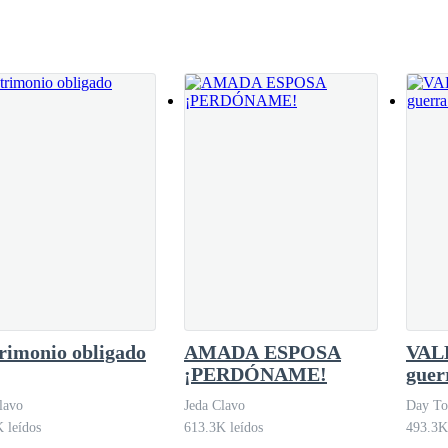
cían era: ¿Qué pasará con la fortuna de los
ler? Cuando la qu
icia, mi mente paz y la única forma de obtener aquello fue descubriend
ude a alcanzar mis metas sin que lo sepa. Solo necesito jugar bien las 
er de Cirus. El niño cruel con el cual crecí quedó atrás cuando el arm
s hermanas.
rimonio obligado
AMADA ESPOSA
VALE
lo no es así? Yo también quise y heme aquí.
¡PERDÓNAME!
guer
lavo
Jeda Clavo
Day To
 leídos
613.3K leídos
493.3K
o creer en su sonrisa y mucho menos enamorarte del demonio porque en e