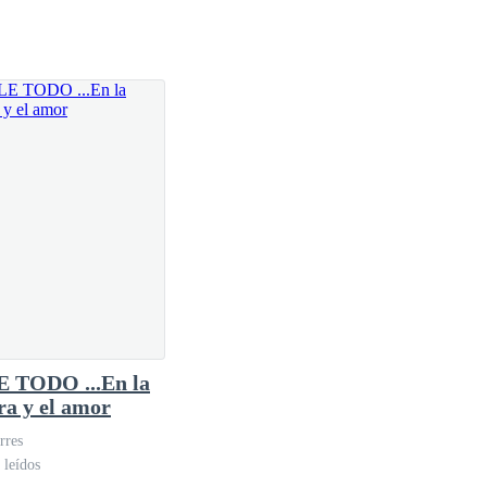
o los secretos que ningún mortal imaginó saber de la
cartas, aparentar, mentir, ocultar información y tal
a fue disparada, la droga esparcida y yo atada a sus
 TODO ...En la
ra y el amor
rres
 leídos
sta historia, ninguno es lo que parece.