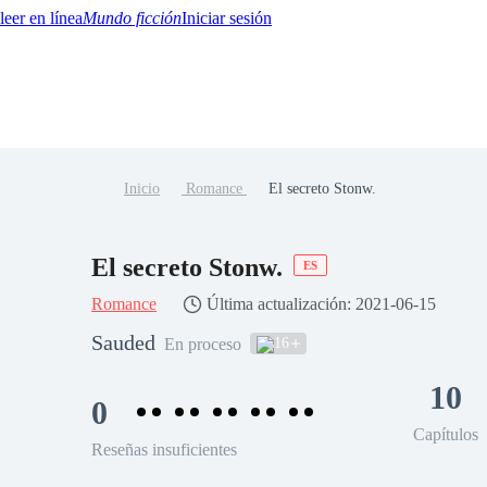
Mundo ficción
Iniciar sesión
Inicio
Romance
El secreto Stonw.
BTQ+
YA/TEEN
Paranormal
Misterio/Thriller
Oriental
Juegos
Historia
MM
El secreto Stonw.
ES
Romance
Última actualización: 2021-06-15
Sauded
16
En proceso
10
0
Capítulos
Reseñas insuficientes