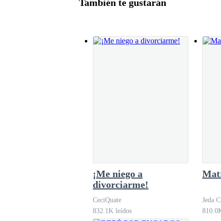
También te gustarán
el incendio.La pregunta que ahora todos se ha
Gonzales? O ¿Quién comprará la mansión Mül
Tenía sed de venganza, mi sangre me exigía just
respetada familia Stonw.
Puede que Ender Stonw, primo del demonio, me ay
vez, solo tal vez, Ender pueda ser mi salvación.
Pero una noche cambió todo lo que pensaba conoc
cadenas con el único objetivo de proteger a mi
¡Me niego a
Mat
¿El secreto del que tanto hablo? ¿Quieres saber
divorciarme!
CeciQuate
Jeda C
832.1K leídos
810.0K
No te sugiero caer en el encanto rubio, tampoc