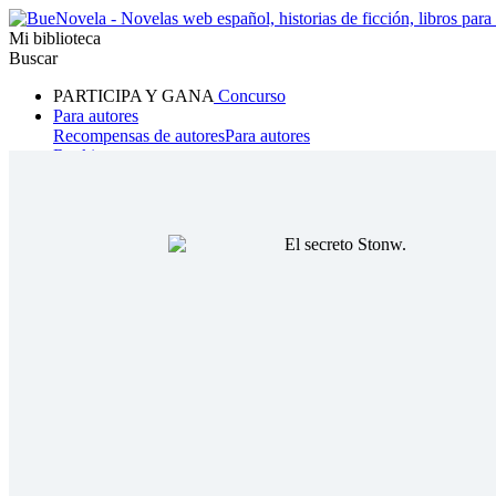
Mi biblioteca
Buscar
PARTICIPA Y GANA
Concurso
Para autores
Recompensas de autores
Para autores
Ranking
Navegar
Novelas
Cuentos Cortos
Todos
Romance
Hombre lobo
Mafia
Sistema
Fantasía
Urbano
LG