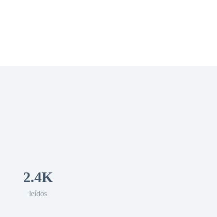
 Romance
Sci-Fi
Guerra
Otros
2.4K
leídos