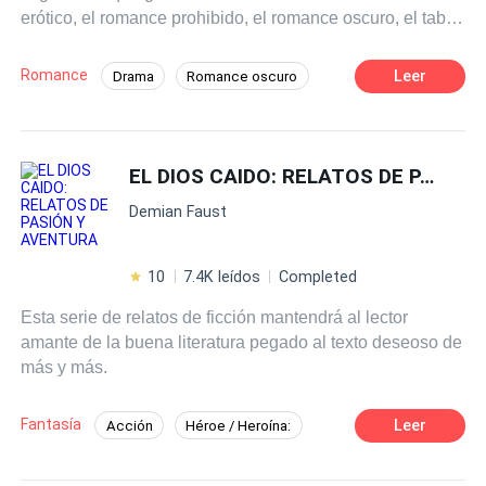
erótico, el romance prohibido, el romance oscuro, el tabú,
incluyendo relaciones de dominación y sumisión. A
medida que avances por sus páginas, comenzarás a
Romance
Leer
Drama
Romance oscuro
imaginar un mundo de fantasías y explorar todas las
Hombres lobo
CEO
Chico malo
dimensiones del arte de hacer el amor. Ten en cuenta que
este libro está destinado únicamente a lectores adultos,
Chica buena
Erótico
MxM
ya que contiene contenido gráfico que te dejará sin
EL DIOS CAIDO: RELATOS DE PASIÓN Y AVENTURA
Campus
aliento y con deseos de más. Este libro es
Demian Faust
completamente ficticio, por lo que cualquier semejanza
con alguna persona o incidente es pura coincidencia.
10
7.4K leídos
Completed
Esta serie de relatos de ficción mantendrá al lector
amante de la buena literatura pegado al texto deseoso de
más y más.
Fantasía
Leer
Acción
Héroe / Heroína:
Lit-RPG