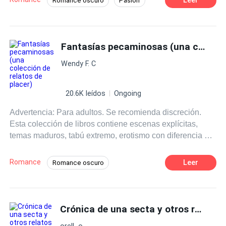
Romance oscuro
Pasión
y deseo.
18+
Chica mala
Doctor
Hermoso
Erótico
Diferencia de Edad
Fantasías pecaminosas (una colección de relatos de placer)
Amor Prohibido
Wendy F. C
20.6K leídos
Ongoing
Advertencia: Para adultos. Se recomienda discreción.
Esta colección de libros contiene escenas explícitas,
temas maduros, tabú extremo, erotismo con diferencia de
edad, fantasías prohibidas y lenguaje explícito para
adultos. Si no te gustan los temas oscuros, apasionados
Romance
Leer
Romance oscuro
y controvertidos, este libro no es para ti. Si no... Prepárate
Ritmo Rápido
18+
Acosador
para sentirte intrigado... para sentir... para pecar.
Dominante
Diferencia de Edad
Crónica de una secta y otros relatos de lo extraño
Amor Prohibido
Erótico
orell_o