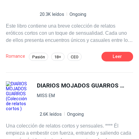
20.3K leídos
Ongoing
Este libro contiene una breve colección de relatos
eróticos cortos con un toque de sensualidad. Cada uno
de ellos presenta encuentros únicos y casuales entre los
personajes despertando pasiones prohibidas. No es
necesario leer alguna otra de mis novelas para entender
Romance
Leer
Pasión
18+
CEO
estos relatos. **Las historias aquí narradas son ficción y
Heredero / Heredera
Multimillonario
producto de mi imaginación. La reproducción total o
parcial de este material queda prohibida.
Diferencia de Edad
Infidelidad
DIARIOS MOJADOS GUARROS (Colección de relatos cortos )
Aventura de Una Noche
MISS EM
2.6K leídos
Ongoing
Una colección de relatos cortos y sensuales. **** Él
empieza a embestir con fuerza, entrando y saliendo cada