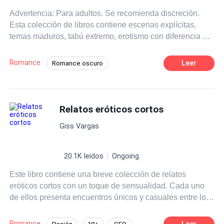
Advertencia: Para adultos. Se recomienda discreción.
Esta colección de libros contiene escenas explícitas,
temas maduros, tabú extremo, erotismo con diferencia de
edad, fantasías prohibidas y lenguaje explícito para
adultos. Si no te gustan los temas oscuros, apasionados
Romance
Leer
Romance oscuro
y controvertidos, este libro no es para ti. Si no... Prepárate
Ritmo Rápido
18+
Acosador
para sentirte intrigado... para sentir... para pecar.
Dominante
Diferencia de Edad
Relatos eróticos cortos
Amor Prohibido
Erótico
Giss Vargas
20.1K leídos
Ongoing
Este libro contiene una breve colección de relatos
eróticos cortos con un toque de sensualidad. Cada uno
de ellos presenta encuentros únicos y casuales entre los
personajes despertando pasiones prohibidas. No es
necesario leer alguna otra de mis novelas para entender
Romance
Leer