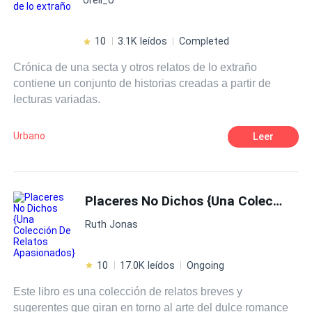
Justo cuando pensaba que habíamos terminado, él me
levantó las piernas de inmediato, colocándolas a ambos
lados de mi cabeza, y Melvin las sujetó firmemente en
10
3.1K leídos
Completed
esa posición. —No tienes ni idea, Cindy, lo duro que me
Crónica de una secta y otros relatos de lo extraño
pongo cuando te veo caminando por la casa solo con
contiene un conjunto de historias creadas a partir de
esas putas camisetas de tirantes y minifaldas que apenas
lecturas variadas.
te tapan las nalgas cuando te agachas un poco. Ahora,
jodidamente nos perteneces, para hacer contigo lo que
nos dé la puta gana. Mi coño estaba completamente
Urbano
Leer
abierto y brillando en el aire. —Mmmnnn, mira cómo
tienes hinchados esos labios rosados. Te encanta que te
follen tus hermanastros, ¿verdad?
Placeres No Dichos {Una Colección De Relatos Apasionados}
Ruth Jonas
10
17.0K leídos
Ongoing
Este libro es una colección de relatos breves y
sugerentes que giran en torno al arte del dulce romance