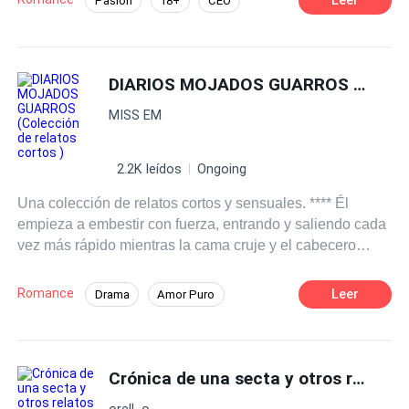
Pasión
18+
CEO
estos relatos. **Las historias aquí narradas son ficción y
Heredero / Heredera
Multimillonario
producto de mi imaginación. La reproducción total o
parcial de este material queda prohibida.
Diferencia de Edad
Infidelidad
DIARIOS MOJADOS GUARROS (Colección de relatos cortos )
Aventura de Una Noche
MISS EM
2.2K leídos
Ongoing
Una colección de relatos cortos y sensuales. **** Él
empieza a embestir con fuerza, entrando y saliendo cada
vez más rápido mientras la cama cruje y el cabecero
golpea contra la pared. Sentí cómo mis tetas rebotaban
con cada movimiento. —Joder, qué apretada estás, nena
Romance
Leer
Drama
Amor Puro
—gruñó. —Unghhh… Unghhh… Seguí gimiendo
Amor y odio
Arrogante
CEO
mientras él no paraba. —Kelvin… Kelvin… —Sí, Cindy,
déjame oírte gritar mi nombre. Sentí su polla palpitar
Infidelidad
Diferencia de Edad
dentro de mí mientras yo lo apretaba con fuerza. Los dos
Crónica de una secta y otros relatos de lo extraño
nos corrimos juntos, sin aliento, jadeando desesperados.
orell_o