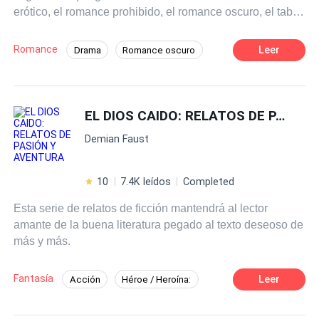
erótico, el romance prohibido, el romance oscuro, el tabú,
incluyendo relaciones de dominación y sumisión. A
medida que avances por sus páginas, comenzarás a
Romance
Leer
Drama
Romance oscuro
imaginar un mundo de fantasías y explorar todas las
Hombres lobo
CEO
Chico malo
dimensiones del arte de hacer el amor. Ten en cuenta que
este libro está destinado únicamente a lectores adultos,
Chica buena
Erótico
MxM
ya que contiene contenido gráfico que te dejará sin
EL DIOS CAIDO: RELATOS DE PASIÓN Y AVENTURA
Campus
aliento y con deseos de más. Este libro es
Demian Faust
completamente ficticio, por lo que cualquier semejanza
con alguna persona o incidente es pura coincidencia.
10
7.4K leídos
Completed
Esta serie de relatos de ficción mantendrá al lector
amante de la buena literatura pegado al texto deseoso de
más y más.
Fantasía
Leer
Acción
Héroe / Heroína:
Lit-RPG