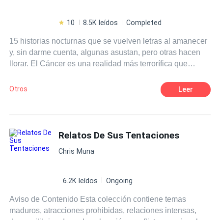
10
8.5K leídos
Completed
15 historias nocturnas que se vuelven letras al amanecer
y, sin darme cuenta, algunas asustan, pero otras hacen
llorar. El Cáncer es una realidad más terrorífica que
satanás, aunque él mismo no deja de estar. Siempre
vaga alrededor buscando a quien devorar y espero que
Otros
Leer
no te devore. Pese a que el amor triunfa, incluso más allá
de la muerte.
Relatos De Sus Tentaciones
Chris Muna
6.2K leídos
Ongoing
Aviso de Contenido Esta colección contiene temas
maduros, atracciones prohibidas, relaciones intensas,