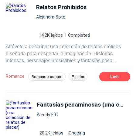
Relatos Prohibidos
Identidad oculta
Alejandra Soto
14.2K leídos
Completed
Atrévete a descubrir una colección de relatos eróticos
diseñada para despertar la imaginación. Historias
intensas, personajes irresistibles y fantasías poco
comunes se unen en un libro pensado para quienes
buscan experiencias de lectura cargadas de sensualidad
Romance
Leer
Romance oscuro
Pasión
y deseo.
18+
Chica mala
Doctor
Hermoso
Erótico
Diferencia de Edad
Fantasías pecaminosas (una colección de relatos de placer)
Amor Prohibido
Wendy F. C
20.2K leídos
Ongoing