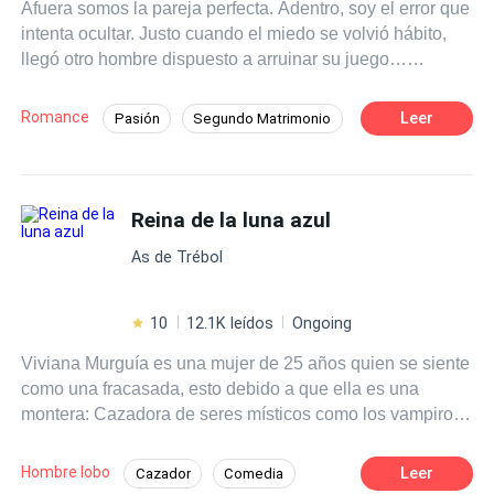
Afuera somos la pareja perfecta. Adentro, soy el error que
porque las relaciones no son lo suyo. Arisco, frío,
intenta ocultar. Justo cuando el miedo se volvió hábito,
calculador y hasta cruel, se encontrará con Luna, quien
llegó otro hombre dispuesto a arruinar su juego…
es todo lo opuesto, a pesar de las cosas que le suceden.
empezando por mí.
Querrá protegerla y apoyarla en todo, con tal de que le dé
a su heredero… hasta que una verdad sale a la luz y
Romance
Leer
Pasión
Segundo Matrimonio
ahora querrá poseerla por razones muy diferentes.
Romance oscuro
Inteligente
Policía
¿Logrará su cometido al tiempo que cobra venganza y se
enamora de una mujer opuesta a él?
Deseo de Control
Divorcio
Reina de la luna azul
Amor Prohibido
Embarazo
As de Trébol
10
12.1K leídos
Ongoing
Viviana Murguía es una mujer de 25 años quien se siente
como una fracasada, esto debido a que ella es una
montera: Cazadora de seres místicos como los vampiros
y hombres lobo. Durante toda su vida fue entrenada para
convertirse en Montero Celestial; el máximo cargo de los
Hombre lobo
Leer
Cazador
Comedia
monteros, pero el día de la coronación, fue su prima