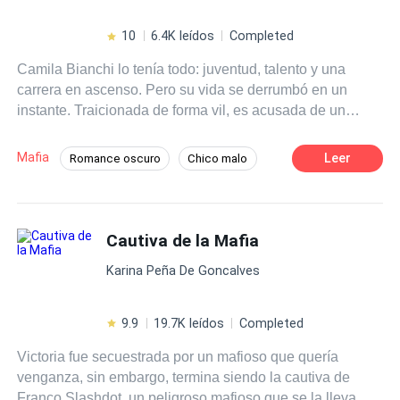
10
6.4K leídos
Completed
Camila Bianchi lo tenía todo: juventud, talento y una
carrera en ascenso. Pero su vida se derrumbó en un
instante. Traicionada de forma vil, es acusada de un
crimen que no cometió. Su único error: confiar en la
persona equivocada. Condenada y sin salida, cae en
Mafia
Leer
Romance oscuro
Chico malo
manos de la familia Ivanov, una de las organizaciones
Amor Prohibido
criminales más temidas del mundo. Allí, oculta bajo una
nueva identidad, conoce a Mijail Ivanov: su salvador… y
su maldición. Él es fuego y hielo. Belleza letal. El hombre
Cautiva de la Mafia
que la llevará al límite entre el placer y el dolor. Él la
Karina Peña De Goncalves
desea, la domina… la ama. Pero también la destruye. En
un mundo donde el amor se paga con sangre, donde la
lealtad es un lujo y la venganza una ley, Camila y Mijail
9.9
19.7K leídos
Completed
lucharán contra sí mismos… hasta que el destino los
Victoria fue secuestrada por un mafioso que quería
arrastre a un final tan oscuro como inevitable. Porque
venganza, sin embargo, termina siendo la cautiva de
cuando el amor nace en el infierno, nadie sale ileso.
Franco Slashdot, un peligroso mafioso que se la lleva