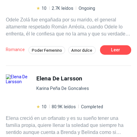
10
2.7K leídos
Ongoing
Odele Zolá fue engañada por su marido, el general
altamente respetado Román Arréola, cuando Odele lo
enfrenta, él le confiesa que no la ama y que su verdadero
amor es la teniente Sabina Lara, en medio de su
discusión, son atacados por miembros de la organización
Romance
Leer
Poder Femenino
Amor dulce
criminal "La Baraja". Impotente, ve cómo Román salva a
CEO
Héroe / Heroína:
Mafia
Sabina en lugar de a ella y es herida de muerte. Sin
poder hacer nada, Román la abandona sabiendo que
De Odio al Amor
Venganza
morirá y a Odele se le rompe el corazón una vez más.
Elena De Larsson
Desafío a las Expectativas
Más tarde, Odele despierta en un basurero en otro país,
Karina Peña De Goncalves
no sabe cómo llegó a ahí, pero está viva y parece que
jamás fue herida. Sin dinero, contactos y sin hablar el
idioma de ese lugar, Odele se hace una promesa: Volverá
10
80.9K leídos
Completed
a su país y se vengará de todo el mal que le hicieron.
Elena creció en un orfanato y es su sueño tener una
familia propia, quiere llenar la soledad que siempre ha
sentido aunque cuenta a Brenda y Belinda como si