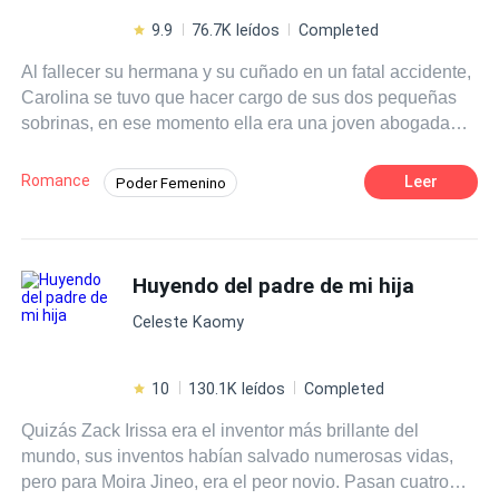
9.9
76.7K leídos
Completed
Al fallecer su hermana y su cuñado en un fatal accidente,
Carolina se tuvo que hacer cargo de sus dos pequeñas
sobrinas, en ese momento ella era una joven abogada
recién recibida, al tener una entrevista de trabajo,
descubrió el paradero del hombre que alguna vez amó,
Romance
Leer
Poder Femenino
que era sin lugar a dudas, el abogado más poderoso del
Secretario/a
Desafío a las Expectativas
país y…su nuevo jefe. A sus sentimientos como mujer, se
le suma la batalla que lleva con la hermana de su
Diferencia de Edad
Ritmo Rápido
cuñado, no sólo por la obscena cantidad de dinero que le
Huyendo del padre de mi hija
Rebelde
Contemporánea
Abogado
corresponde a las pequeñas, sino por obtener la custodia
Amor Secreto
Celeste Kaomy
de las mismas. La angustia de perder a las criaturas
parece no tener fin y para guardar su más profundo
secreto, cuando finalmente ese secreto es descubierto,
10
130.1K leídos
Completed
ella tiene que renunciar a su amor, ganando su desprecio
Quizás Zack Irissa era el inventor más brillante del
y poniendo en juego, por segunda vez, la tenencia de las
mundo, sus inventos habían salvado numerosas vidas,
pequeñas.
pero para Moira Jineo, era el peor novio. Pasan cuatro