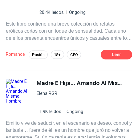
madre. Nos dimos cuenta de nuestro error, por favor,
vuelve. Del otro lado del teléfono se escuchó una risa
20.4K leídos
Ongoing
sarcástica. —Señor Hernández, usar a su hijo como
Este libro contiene una breve colección de relatos
chantaje emocional no funcionará. Mi esposa está
eróticos cortos con un toque de sensualidad. Cada uno
cansada, déjenla en paz. Su vida después brilló con luz
de ellos presenta encuentros únicos y casuales entre los
propia, y en ella ya no había espacio para ese par de
personajes despertando pasiones prohibidas. No es
malagradecidos.
necesario leer alguna otra de mis novelas para entender
Romance
Leer
Pasión
18+
CEO
estos relatos. **Las historias aquí narradas son ficción y
Heredero / Heredera
Multimillonario
producto de mi imaginación. La reproducción total o
parcial de este material queda prohibida.
Diferencia de Edad
Infidelidad
Madre E Hija... Amando Al Mismo Hombre
Aventura de Una Noche
Elena RGR
1.9K leídos
Ongoing
Emilio vive de seducir, en el escenario es deseo, control y
fantasía… fuera de él, es un hombre que juró no volver a
enamorarse. Su única regla es clara: jamás involucrarse