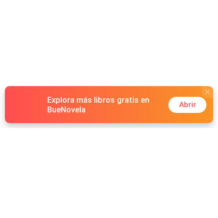
Explora más libros gratis en
Abrir
BueNovela
Hot Genres
Romance
Recursos
Hombre lobo