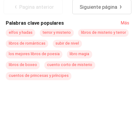
Reencuentro de Amantes
Drama
Pagina anterior
Siguiente página
Arrepentimiento
Verdad Oculta
Palabras clave populares
Más
elfos y hadas
terror y misterio
libros de misterio y terror
libros de románticas
subir de nivel
los mejores libros de poesia
libro magia
libros de boxeo
cuento corto de misterio
cuentos de princesas y príncipes