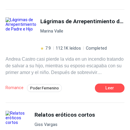
18+
Chica mala
Doctor
Hermoso
Erótico
Diferencia de Edad
Lágrimas de Arrepentimiento de Padre e Hijo
Amor Prohibido
Marina Valle
7.9
112.1K leídos
Completed
Andrea Castro casi pierde la vida en un incendio tratando
de salvar a su hijo, mientras su esposo escapaba con su
primer amor y el niño. Después de sobrevivir
milagrosamente, Andrea decidió divorciarse y comenzar
una nueva vida. Al principio, padre e hijo se mostraron
Romance
Leer
Poder Femenino
arrogantes: —Si te divorcias, nunca más volverás a ver a
POV en tercera persona
Divorcio
tu hijo. Después del mes de período de reflexión para el
divorcio: —Ya basta de tanto drama, esto está perdiendo
Desafío a las Expectativas
Rechazo
sentido. Seis meses después, cuando un nuevo hombre
Relatos eróticos cortos
CEO
Independiente
apareció en la vida de Andrea, padre e hijo finalmente se
Giss Vargas
inquietaron. —Andrea, un niño no puede vivir sin su