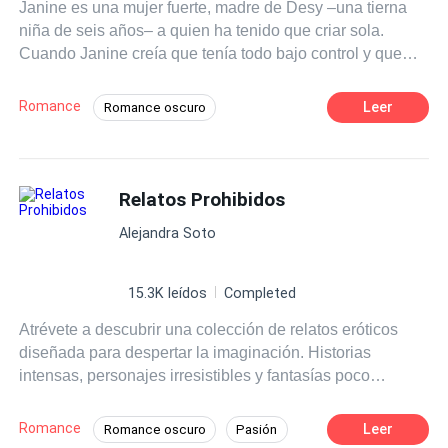
Janine es una mujer fuerte, madre de Desy –una tierna
niña de seis años– a quien ha tenido que criar sola.
Cuando Janine creía que tenía todo bajo control y que
había superado a su ex, Mario Levis, aparece
nuevamente en su vida. Ahora se convertirá en el nuevo
Romance
Leer
Romance oscuro
CEO de la empresa de su padre y donde ella está
POV en primera persona
Poder Femenino
obligada a trabajar si desea heredar más adelante dicha
compañía. Sin embargo, algo se interpondrá entre ellos:
Arrogante
CEO
Dominante
engaños, dudas y traiciones por parte de Mario. Janine
Relatos Prohibidos
De Odio al Amor
tendrá que luchar ahora por la custodia de su pequeña
Reencuentro de Amantes
Embarazo
Alejandra Soto
hija. Sentimientos a flor de piel que harán que Janine
deba elegir entre su hija y el único hombre al que ha
amado.¿Logrará el amor sanar las heridas?¿Volverán
15.3K leídos
Completed
Mario y Janine a estar juntos?
Atrévete a descubrir una colección de relatos eróticos
diseñada para despertar la imaginación. Historias
intensas, personajes irresistibles y fantasías poco
comunes se unen en un libro pensado para quienes
buscan experiencias de lectura cargadas de sensualidad
Romance
Leer
Romance oscuro
Pasión
y deseo.