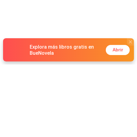
Alguien que duerme en una habitación llena de dibujos,
libros y preguntas sin responder. Una niña que dibuja a
su papá sin haberlo visto nunca… pero que muy pronto…
decidirá que es hora de conocerlo.
Explora más libros gratis en
Abrir
BueNovela
Hot Genres
Romance
Recursos
Hombre lobo
Palabras clave
Redes Sociales
Mafia