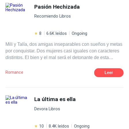
mejor renunciar a todo.
Pasión Hechizada
Recomiendo Libros
8
6.6K leídos
Ongoing
Mili y Talía, dos amigas inseparables con sueños y metas
por conquistar. Dos mujeres casi iguales con caracteres
distintos. El bien y el mal será el detonante de esta
novela, donde ambas, sumergidas por una misma pasión,
lucharán para poder pertenecer al corazón del único
Romance
Leer
hombre perfecto que ambas soñaron tener. Una
representará la luz y la otra la oscuridad, sumergidas a
sus grandes deseos y tentaciones, le darán origen a una
pasión hechizada.
La última es ella
Devora Libros
10
8.4K leídos
Ongoing