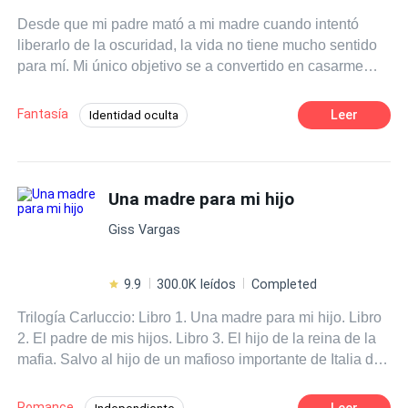
Desde que mi padre mató a mi madre cuando intentó
liberarlo de la oscuridad, la vida no tiene mucho sentido
para mí. Mi único objetivo se a convertido en casarme
con Tristán, el rey de Roth, enemigo de mi padre, para
asesinarlo. Pero mis poderes no son nada comparados
Fantasía
Leer
Identidad oculta
con los de mi mamá, la última elfa, y no estoy segura de
Poder Femenino
Ventaja Especial
poder lograrlo. Me pregunto sobre las consecuencias que
tendré que enfrentar cuando tome la decisión de darle la
Realeza
Contemporánea
espalda a mi reino para proteger con mi vida a la persona
Una madre para mi hijo
POV en primera persona
que amo, incluso si eso significa que deba liberar el
Giss Vargas
candado que me a protegido durante todos estos años de
destruirme a mí misma.
9.9
300.0K leídos
Completed
Trilogía Carluccio: Libro 1. Una madre para mi hijo. Libro
2. El padre de mis hijos. Libro 3. El hijo de la reina de la
mafia. Salvo al hijo de un mafioso importante de Italia de
un posible asesinato sin saber que esto pondrá mi vida
de cabeza, pero ¿Cómo escapar de un hombre que
Romance
Leer