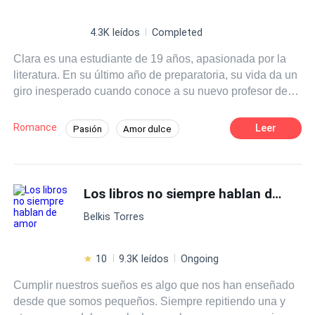
4.3K leídos
Completed
Clara es una estudiante de 19 años, apasionada por la
literatura. En su último año de preparatoria, su vida da un
giro inesperado cuando conoce a su nuevo profesor de
literatura, el Sr. Martínez, un hombre carismático y
talentoso que despierta en ella una admiración profunda.
Romance
Leer
Pasión
Amor dulce
A medida que las clases avanzan Clara se siente cada
Chica buena
Profesor
vez más atraída por su forma de enseñar y su manera de
ver el mundo.
Diferencia de Edad
Campus
Los libros no siempre hablan de amor
Primer Amor
Belkis Torres
10
9.3K leídos
Ongoing
Cumplir nuestros sueños es algo que nos han enseñado
desde que somos pequeños. Siempre repitiendo una y