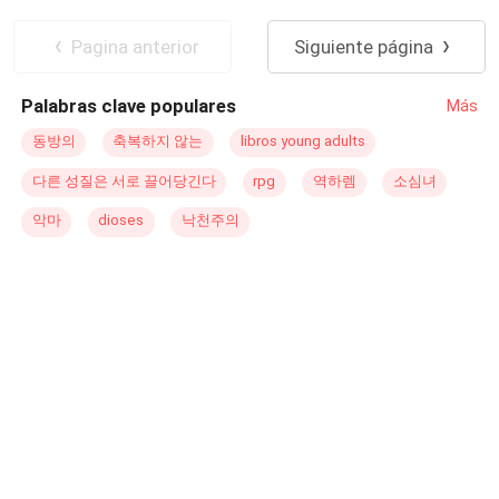
amor, Aurora se transformó en una esposa celosa y
Dominante
Diferencia de Edad
obsesiva, hasta que un trágico accidente —del que fue
Arrepentimiento
Bebé Adorable
Pagina anterior
Siguiente página
injustamente culpada— le dio a Angelo la excusa
perfecta para desterrarla al extranjero, borrándola de su
Palabras clave populares
Más
vida. Ocho años después, Aurora regresa, pero ya no
queda rastro de la joven vulnerable y necesitada. Ahora
동방의
축복하지 않는
libros young adults
es una mujer fría, elegante y decidida, con un único
다른 성질은 서로 끌어당긴다
rpg
역하렘
소심녀
objetivo para su aún marido: el divorcio. Pero la abuela,
empeñada en verla "bien casada", decide conseguirle un
악마
dioses
낙천주의
marido ideal, y por eso organiza un desfile de los solteros
más influyentes y atractivos de Londres. Y entonces… él
la ve. Riendo entre brazos ajenos. Brillando donde antes
apenas respiraba. Siendo adorada por hombres que la
miran como si fuera aire y fuego al mismo tiempo...
incluyendo su mejor amigo. Es alli cuando la máscara de
indiferencia de Angelo se quiebra y los celos toman
control. —Si quieres un marido —siseó—, entonces
vuelve conmigo. Aurora imperturbable, le dio una sonrisa
fría y lo empujo lejos. —Sr. Russo… ¿quiere una cita?
Entonces haga fila. Pero hay alguien que Angelo ignora.