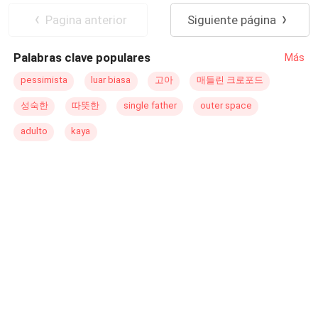
nadie, se preocupan por el bienestar de las personas y
Pagina anterior
Siguiente página
son muy risueños, sin embargo ella tendrá que tomar una
fuerte decisión para así poder salvar a su padre de las
Palabras clave populares
Más
garras de su enemigo, Fariád, para ella no será fácil pero
aun así decide arriesgarse. Tu que dices, ¿Te animas
pessimista
luar biasa
고아
매들린 크로포드
acompañar a Isobel en esta historia?.
성숙한
따뜻한
single father
outer space
adulto
kaya