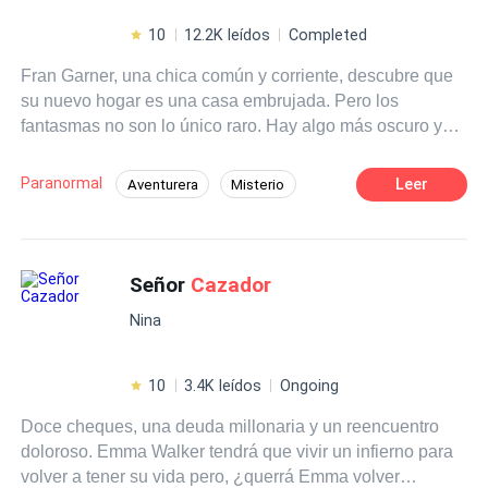
10
12.2K leídos
Completed
Fran Garner, una chica común y corriente, descubre que
su nuevo hogar es una casa embrujada. Pero los
fantasmas no son lo único raro. Hay algo más oscuro y
peligroso al acecho, y el único que puede enfrentarlo es
el rey de los
cazador
es de fantasmas, el famoso Brandon
Paranormal
Leer
Aventurera
Misterio
Price. El problema es que es la última persona a quien
Rebelde
Inteligente
Adolescente
Fran quisiera pedirle ayuda. Así que es imposible
predecir lo que pasará cuando tengan que aunar
Superpoder
esfuerzos para solucionar este problema. Y después.
Señor
Cazador
Especialmente después.
Nina
10
3.4K leídos
Ongoing
Doce cheques, una deuda millonaria y un reencuentro
doloroso. Emma Walker tendrá que vivir un infierno para
volver a tener su vida pero, ¿querrá Emma volver