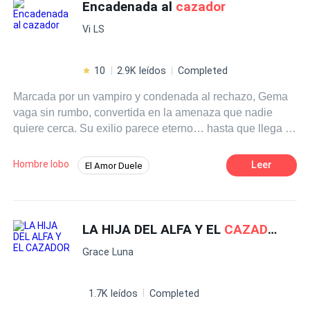
que ese hombre representaba, pero…entre más
Encadenada al
cazador
Amor de casados
Heredero / Heredera
prohibido era estar con él, más excitante resultaba
CEO
Vi LS
nuestros encuentros. Él era el
cazador
… y yo su presa.
10
2.9K leídos
Completed
Marcada por un vampiro y condenada al rechazo, Gema
vaga sin rumbo, convertida en la amenaza que nadie
quiere cerca. Su exilio parece eterno… hasta que llega al
territorio de la manada Sangre Carmesí, una ciudad
donde la oscuridad gobierna y nada es lo que parece.
Hombre lobo
Leer
El Amor Duele
Allí, entre
cazador
es, cambiaformas y vampiros, Gema
Hombres lobo
Poder Femenino
deberá luchar para quedarse… enfrentándose no solo a
criaturas oscuras, sino también a un
cazador
que la odia
Dominante
Cazador
Licántropo
tanto como la necesita.
LA HIJA DEL ALFA Y EL
CAZADOR
Rechazo
De Odio al Amor
Grace Luna
1.7K leídos
Completed