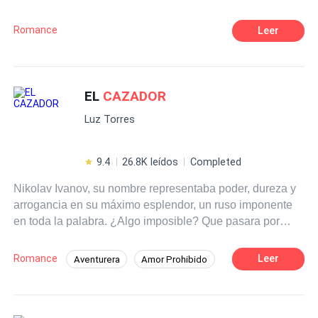
después de todo eso?
Romance
Leer
EL
CAZADOR
Luz Torres
9.4
26.8K leídos
Completed
Nikolav Ivanov, su nombre representaba poder, dureza y
arrogancia en su máximo esplendor, un ruso imponente
en toda la palabra. ¿Algo imposible? Que pasara por
desapercibido en algún lugar. ¿Sus mayores fans? Toda
la población femenina y gran parte de la población
Romance
Leer
Aventurera
Amor Prohibido
masculina también. Era un hombre arrebatadoramente
De Odio al Amor
Hombres lobo
sexy, era el pecado hecho persona y sabía de antemano
que saldría herida en cuanto sucumbiera a la tentación
Romance oscuro
Mujeriego