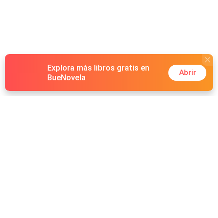
Explora más libros gratis en
Abrir
BueNovela
Hot Genres
Romance
Recursos
Hombre lobo
Palabras clave
Redes Sociales
Mafia
Búsquedas calientes