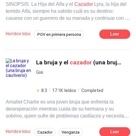
SINOPSIS La Hija del Alfa y el
Cazador
Lyra, la hija del
temido Alfa, siempre ha sabido cuál es su destino:
casarse con un guerrero de su manada y continuar con el
linaje. Pero cuando conoce a Eirik, un
cazador
humano
que acecha los límites del territorio, su mundo se
Hombre lobo
Leer
POV en primera persona
tambalea. Su conexión es instantánea, prohibida y
Hombres lobo
Pasión
Alfa
peligrosa. La ley dicta que nunca deben estar juntos, y si
su padre descubre la verdad, la muerte de Eirik será
Cazador
Licántropo
Amor Prohibido
inevitable. Sin embargo, resistirse es imposible. Ahora,
La bruja y el
cazador
(una bruja en cautiverio)
Amor a Primera Vista
Amor Secreto
Lyra debe tomar la decisión más difícil de su vida:
Gixi
¿honrar su linaje y renunciar al amor, o desafiarlo todo
por un futuro incierto? Una historia de pasión, peligro y un
amor prohibido que cambiará sus vidas para siempre.
8.3
17.1K leídos
Completed
Amaliet Charlie es una joven bruja que enfrenta la
desesperación mientras cuida de su hermana y su
sobrino, quien sufre de problemas cardíacos y necesita
una costosa operación. Sin los recursos necesarios,
Amaliet se ve forzada a tomar medidas drásticas y
Hombre lobo
Leer
Cazador
Venganza