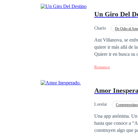
Un Giro Del D
Charlo
De Odio al Am
Poder Femenino
Ani Villanova, se enfr
quiere ir más allá de la puerta de casa, en reali
Quiere ir en busca su destino, rompiendo las barreras de sus miedos, amor también podría sorprenderla. Ha
enfrentado críticas y 
Romance
con los que espera que
riqueza o posesiones, 
Carlos Alvear, en cali
Amor Inespera
ojos. Inician una serie
mantener a flote sus s
romance, atrayendo la 
Lorelai
Contemporáne
donde el amor lucha por
Millonario Instantáneo
Una app anónima. Un mensaje c
noche de vinos, amor, p
hasta que conoce a “A
muros que quieren separarlos. acomp
construyen algo que pa
nuestras prioridades s
su teléfono. Lo que no i