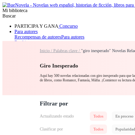
Mi biblioteca
Buscar
PARTICIPA Y GANA
Concurso
Para autores
Recompensas de autores
Para autores
Ranking
Navegar
Inicio /
Palabras clave /
"giro inesperado" Novelas Rela
Novelas
Cuentos Cortos
Todos
Romance
Hombre lobo
Mafia
Sistema
Fantasía
Urbano
LG
Giro Inesperado
Aquí hay 500 novelas relacionadas con giro inesperado para que las
de libros, como Romance, Fantasía, Máfia. ¡Comience su lectura 
Filtrar por
Actualizando estado
Todos
En proceso
Clasificar por
Todos
Popularida