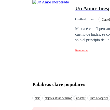
amantes se ven obligad
Un Amor Ines
acechando a Mathew , 
separarlos de manera v
entre el miedo y la le
CinthiaBrown
Comed
por los constantes gir
Traición
Matrimo
Me casé con él pensan
contrapuestos por el rie
cuento de hadas, se co
vuelve una montaña ru
solo el principio de u
finalmente descubrí la
Romance
familiar, un contrato 
veces, pero nunca el a
en esta traición la fue
Palabras clave populares
maid
mejores libros de terror
de amor
libro de ángeles