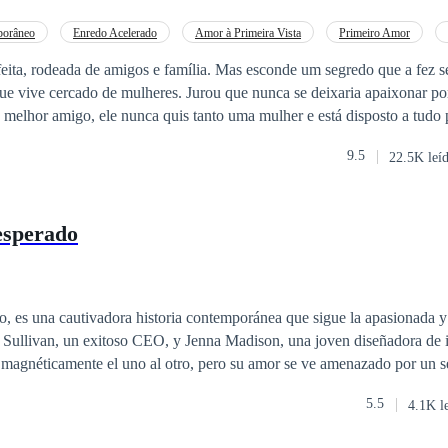
e ao coração? Um enredo cheio de suspense, romance e reviravoltas
você do começo ao fim!
porâneo
Enredo Acelerado
Amor à Primeira Vista
Primeiro Amor
eita, rodeada de amigos e família. Mas esconde um segredo que a fez se
e vive cercado de mulheres. Jurou que nunca se deixaria apaixonar por 
elhor amigo, ele nunca quis tanto uma mulher e está disposto a tudo para
em sua vida, era a última prioridade no momento, mas quando conhec
9.5
22.5K leí
 ela escondem podem por um fim nesse
esperado
o, es una cautivadora historia contemporánea que sigue la apasionada y
 Sullivan, un exitoso CEO, y Jenna Madison, una joven diseñadora de 
 magnéticamente el uno al otro, pero su amor se ve amenazado por un s
ante las noches de luna llena, se transforma en un hombre lobo, oculta
5.5
4.1K l
rotegerla. A pesar de sus esfuerzos por mantener su identidad en secreto
 comienzan a entrelazarse en su relación. En medio de un torbellino de