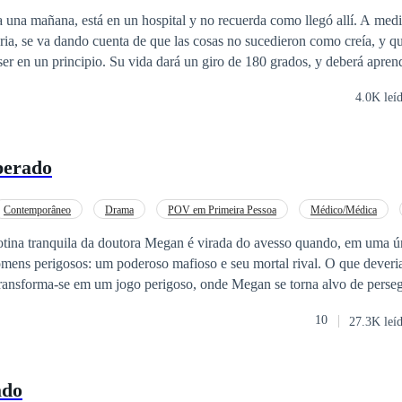
 una mañana, está en un hospital y no recuerda como llegó allí. A med
ria, se va dando cuenta de que las cosas no sucedieron como creía, y qu
ser en un principio. Su vida dará un giro de 180 grados, y deberá aprend
----- La segunda parte: Narra las aventuras a las que se
4.0K leí
te el tiempo en el que Emily estuvo sin recordarle en el primer libro.
perado
Contemporâneo
Drama
POV em Primeira Pessoa
Médico/Médica
Mal-entendido
Reviravolta
rotina tranquila da doutora Megan é virada do avesso quando, em uma ún
omens perigosos: um poderoso mafioso e seu mortal rival. O que deveri
transforma-se em um jogo perigoso, onde Megan se torna alvo de perse
determinado usá-la para conseguir o que quer. Porém, no meio do caos, Megan
10
27.3K leí
homem que deveria temer: Benjamim, o mafioso que ela salvou. Entre 
s, Megan descobre um lado inesperado de Benjamim – um homem marca
apaz de cuidado e ternura. Dividida entre o medo e os sentimentos in
ado
rá enfrentar escolhas que podem mudar sua vida para sempre. Em meio 