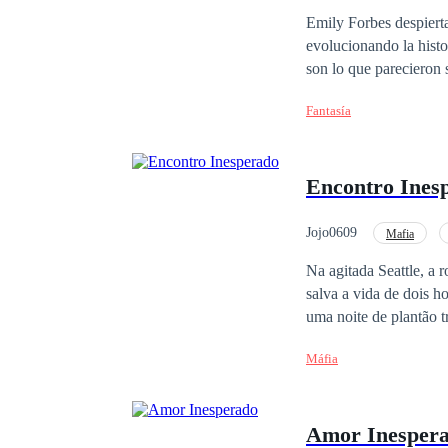
Emily Forbes despierta
evolucionando la histo
son lo que parecieron 
aprendiendo a separar los sueños de la realidad. 
Fantasía
enfrentó William duran
Encontro Ines
Jojo0609
Mafia
Triângulo Amoroso
Na agitada Seattle, a 
salva a vida de dois h
uma noite de plantão 
por parte de um dos mafiosos, 
Máfia
encontra proteção no 
e intensos confronto
sombras, mas também c
Amor Inesper
surgem, Megan precisa