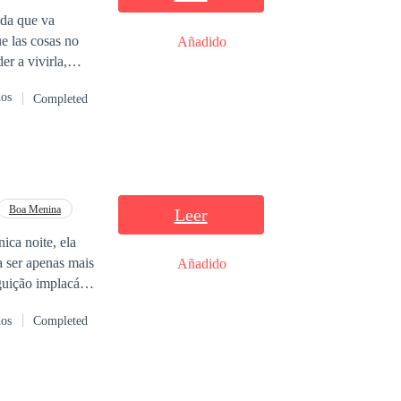
ida que va
e las cosas no
Añadido
er a vivirla,
dos
Completed
Boa Menina
Leer
ica noite, ela
a ser apenas mais
Añadido
guição implacável
dos
Completed
ameaças, segredos
do pelas
esperados que
à adrenalina e à