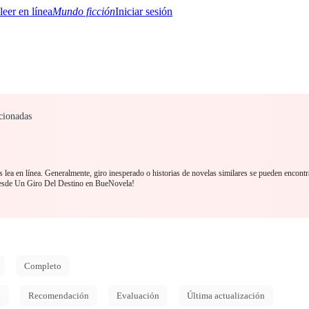
Mundo ficción
Iniciar sesión
cionadas
BTQ+
YA/TEEN
Paranormal
Misterio/Thriller
Oriental
Juegos
Historia
MM
 lea en línea. Generalmente, giro inesperado o historias de novelas similares se pueden encontr
desde Un Giro Del Destino en BueNovela!
Completo
d
Recomendación
Evaluación
Última actualización