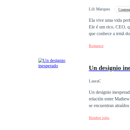
paixão, será possível resistir ao perigo... 
que promete prender 
Lili Marques
Contem
Aventura
Ela vive uma vida perf
Ele é um rico, CEO, qu
que conhece a irmã do m
não queria um homem 
Romance
irmão até seus pensamentos a traem. Mas os segredos que
relacionamento.
Un designio in
LauraC
Un designio inesperad
relación entre Mathew
se encuentran atraídos
peligroso. Mathew, dur
Hombre lobo
su vida a Jenna para p
los enredos pasionales