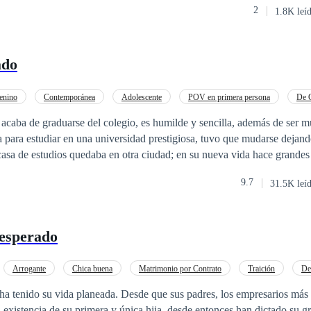
 de nosotros ser felices, dale a tu vida el giro que debe tomar. Es lo qu
2
1.8K leí
a ser igual. El hombre que la trataba con frialdad cada mañana era el 
he. Y justo cuando intenta escapar de esa confusión, aparece Lucca, el
arló Blus
ción y el deseo, Valentina tendrá que decidir si el
ado
 cuando se construye sobre una mentira.
enino
Contemporánea
Adolescente
POV en primera persona
De 
mpus
Rebelde
caba de graduarse del colegio, es humilde y sencilla, además de ser mu
para estudiar en una universidad prestigiosa, tuvo que mudarse dejand
casa de estudios quedaba en otra ciudad; en su nueva vida hace grandes
e al principio no le agradaba pero que al pasar el tiempo y compartir c
9.7
31.5K leí
lgo que a la joven le agrada y así este joven se fue ganando su corazón; 
e podría traer problemas a su vida.
esperado
Arrogante
Chica buena
Matrimonio por Contrato
Traición
De
a tenido su vida planeada. Desde que sus padres, los empresarios más 
existencia de su primera y única hija, desde entonces han dictado su gr