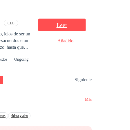
, que han estado
ando con
thew y se debate
 contrarrestada
CEO
Leer
asión son
, lejos de ser un
e
desacuerdos eran
Añadido
zo, hasta que
 en un juego
eídos
Ongoing
 cama un par de
o o si encuentro
Siguiente
Más
rtos
aldara y alex