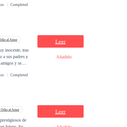
e nuestros
dos
Completed
mismo que le
 chico que la
Odio al Amor
Leer
y inocente, tras
o a sus padres y
Añadido
 amigos y se
on él ve su lado
dos
Completed
pero nunca imaginó
 Odio al Amor
Leer
prestigiosos de
an futuro. Su
Añadido