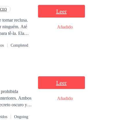
CEO
Leer
 tornar reclusa.
ninguém. Até
Añadido
 tê-la. Ela
e o amigo do seu
dos
Completed
Leer
 prohibida
interiores. Ambos
Añadido
ecreto oscuro y
ndo esta parte de
eídos
Ongoing
, los desafíos y
 emociones, los