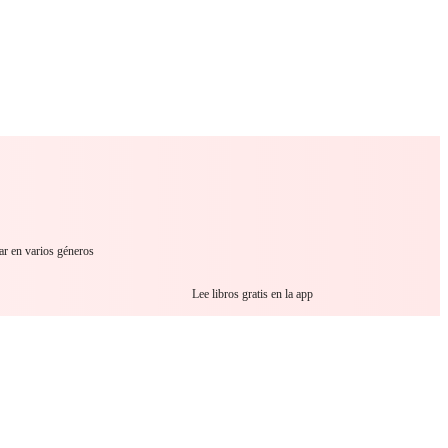
 Romance
Sci-Fi
Guerra
Otros
ar en varios géneros
Lee libros gratis en la app