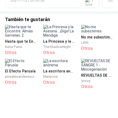
2021-11-21 20:56:58
1
2021-
También te gustarán
No me subestimes
Hasta que te Encontré. Almas Gemelas. 2
La Princesa y la Asesina... ¡Digo! La Mendiga
Lilith
Katia Parra
TheShadowNight
Otros
Otros
Otros
El Efecto Parusía
La escritora anónima
REVUELTAS DE SANGRE 1 - Miscegenación
jimealexanderescritor
Mariposa
yosoy
Otros
Otros
Otros