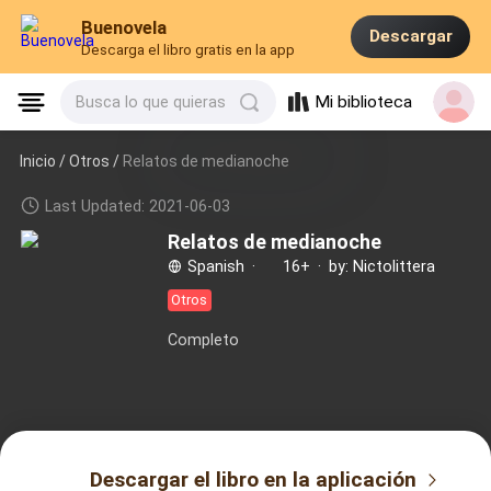
Buenovela
Descargar
Descarga el libro gratis en la app
Mi biblioteca
Busca lo que quieras
Inicio /
Otros
/
Relatos de medianoche
Last Updated: 2021-06-03
Relatos de medianoche
Spanish
·
16+
·
by: Nictolittera
Otros
Completo
Descargar el libro en la aplicación