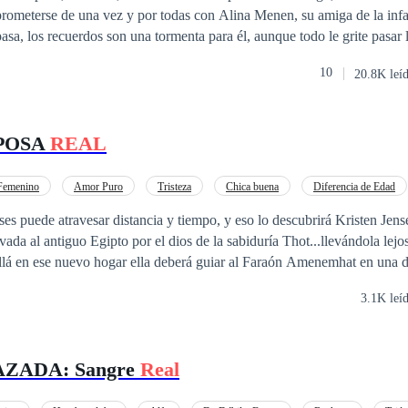
rometerse de una vez y por todas con Alina Menen, su amiga de la infa
asa, los recuerdos son una tormenta para él, aunque todo le grite pasar 
entir a Saravi en su piel lo está llevando al límite. Por otro lado, para 
10
20.8K leí
ial de Yomal, su vida está tomando un rumbo positivo, pese a que su 
 del pasado porque el hecho de ser rescatada parece, lo mejor que le ha
Yomal, ahora perdidamente enamorado de Saravi, siente que este golpe 
POSA
REAL
 su opinión con un futuro brillante por delante. Ahora que este acto de s
 que nada ni nadie quitará la felicidad de su lado. Pero la situación se 
a lucha por la Conquista. ¿Quién conquistará? “Recordar es fácil para el que
Femenino
Amor Puro
Tristeza
Chica buena
Diferencia de Edad
e el difícil para quien tiene corazón.”
Amor Prohibido
ses puede atravesar distancia y tiempo, y eso lo descubrirá Kristen Jens
vada al antiguo Egipto por el dios de la sabiduría Thot...llevándola lejo
allá en ese nuevo hogar ella deberá guiar al Faraón Amenemhat en una dif
azón porque la diosa Hathor, querrá que ella se enamore del hombre má
3.1K leí
iene el mundo a sus pies, es nada más y nada menos que quien en otra 
ZADA: Sangre
Real