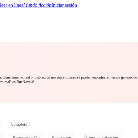
Mundo ficción
Iniciar sesión
BTQ+
YA/TEEN
Paranormal
Misterio/Thriller
Oriental
Juegos
Historia
MM
a. Generalmente, real o historias de novelas similares se pueden encontrar en varios géneros de
es real? en BueNovela!
Completo
d
Recomendación
Evaluación
Última actualización