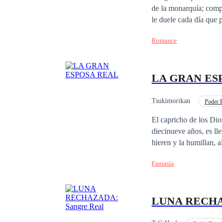
de la monarquía; comp
le duele cada día que p
forma desenfrenada de s
Romance
Nahid, ciudadana Ofic
registra ningún evento
Omer Bozkurt, rey de 
LA GRAN ES
dejado sin aliento y en
llegado, está seguro de
tanto, que todo resultará en un
Tsukimorikan
Poder 
tiene memoria, olvidars
Universo Alterno
El capricho de los Dio
diecinueve años, es lle
hieren y la humillan, 
de paso cuidar su cor
Fantasía
mundo... Y aquel que t
hermano...
LUNA RECHA