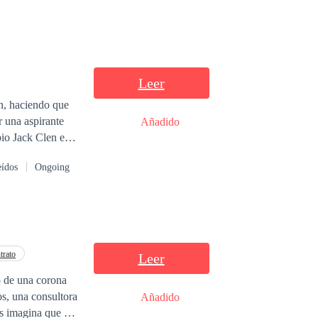
Leer
n, haciendo que
 una aspirante
Añadido
mbio Jack Clen es
 a ayudar crecer,
eídos
Ongoing
Jack aparece en el
o ella no le cree,
te varias veces,
 esta situación
 problema es que
trato
Leer
o de una corona
s, una consultora
Añadido
s imagina que el