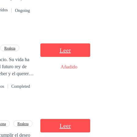
eídos
Ongoing
, y donde cada
tativas de su
umbir a la
na
real
revela la
 y el precio de
Realeza
Leer
acio. Su vida ha
l futuro rey de
Añadido
er y el querer,
vida y el canal
dos
Completed
, estaría
blevado que
amantes proponen
sona
Realeza
Leer
cumplir el deseo