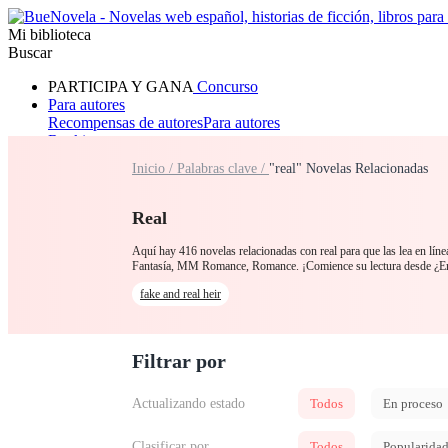
Mi biblioteca
Buscar
PARTICIPA Y GANA
Concurso
Para autores
Recompensas de autores
Para autores
Ranking
Navegar
Inicio /
Palabras clave /
"real" Novelas Relacionadas
Novelas
Cuentos Cortos
Todos
Romance
Hombre lobo
Mafia
Sistema
Fantasía
Urbano
LG
Real
Aquí hay 416 novelas relacionadas con real para que las lea en líne
Fantasía, MM Romance, Romance. ¡Comience su lectura desde ¿Er
fake and real heir
Filtrar por
Actualizando estado
Todos
En proceso
Clasificar por
Todos
Popularida