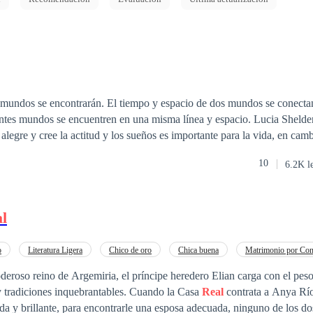
s mundos se encontrarán. El tiempo y espacio de dos mundos se conecta
entes mundos se encuentren en una misma línea y espacio. Lucia Shelder
es alegre y cree la actitud y los sueños es importante para la vida, en ca
serio y calculador que creer hay que ser
real
ista y elegir metas que te va
10
6.2K l
 acuerdo a lo que creen, pero un día toda la ciudad sufre un apagón y 
ella llega a su casa encontrándose con Jack, él explica la situación, per
no se encuentra y ella lo toma como un sueño, pero esta situación se repi
l
aparezca en el mundo de otro o se encuentren en un mismo espacio, ante
y encontrar una forma pertenecer en su mundo, pero también existe otro
se conocieron se repudian.
o
Literatura Ligera
Chico de oro
Chica buena
Matrimonio por Con
eroso reino de Argemiria, el príncipe heredero Elian carga con el pes
y tradiciones inquebrantables. Cuando la Casa
Real
contrata a Anya Río
a y brillante, para encontrarle una esposa adecuada, ninguno de los do