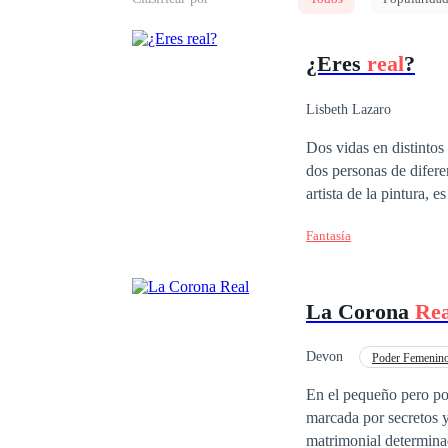
¿Eres
real
?
Lisbeth Lazaro
Dos vidas en distinto
dos personas de difer
artista de la pintura, 
profesor de física, es 
Fantasía
ambos viven su vida de
departamento de Lucia, 
al día siguiente él ya 
La Corona
Rea
haciendo uno de ellos 
tendrán que convivir 
desde el momento que 
Devon
Poder Femenin
De Odio al Amor
En el pequeño pero pod
marcada por secretos 
matrimonial determinad