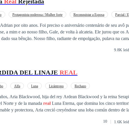
ra
Real
Rejeitada
o
Protagonista poderosa / Mulher forte
Reconquistar a Esposa
Parcial / 
iso o aniversário centenário de seu avô para que ele
ao nosso filho, Gale, de volta à alcateia. Ele jurou que os Anciãos da alcateia
ante de empolgação, pulava na cama, segurando a
 lutara com todas as forças para conquistá-la, só para fazer
9.8K leí
r de uma loba loira, beijando-a profundamente. Adrian a apresentou com um
correu na direção dele, apontando o dedo para a
RDIDA DEL LINAJE
REAL
ta em meu pescoço. — Essa é a marca que papai deu à mamãe! Todo
a sanguínea. — Disse, com desdém. — Ela pode imitar um cheiro, mas 
bo
Alfa
Luna
Licántropo
Rechazo
dadeira marca de companheira. Qualquer lobo experiente consegue ver isso.
 años, Aria Blackwood, hija del rey Ardean Blackwood y la reina Serap
e se afastou de mim, acariciando gentilmente a verdadeira
el Norte y de la manada
real
Luna Eterna, que domina los cinco territor
 que brilhava com uma luz prateada, como a luz da lua. — A Alcateia Blackwood
mable y protectora, Aria creció creyéndose una loba común dentro de 
sangue que não consegue sequer se transformar. — Disse ele. — A úni
echar su origen
real
. Con los años, comenzó a trabajar en la mansión del alfa, donde
os. Como pude reprimir
10
1.6K leí
humillaciones de Rowan Hale, el heredero de Shadowcrest. Nunca imagin
al
de Alfa por um homem como este?