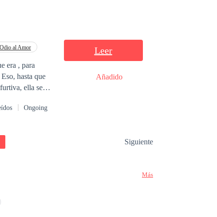
 en lugar de
á por tierras
te que pondrá a
Odio al Amor
Leer
eso. Pero su
e era , para
ue amenaza con
 Eso, hasta que
Añadido
poyo y le ofrece
eídos
Ongoing
ro nadie sabe que
Siguiente
Más