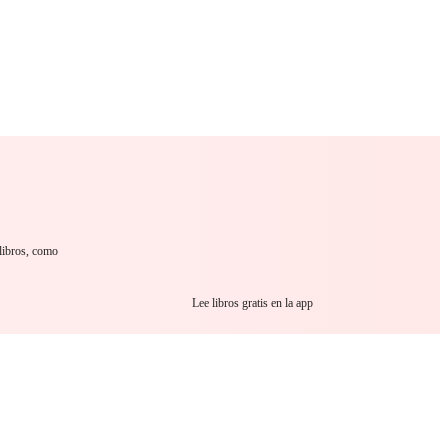
 Romance
Sci-Fi
Guerra
Otros
 libros, como
Lee libros gratis en la app