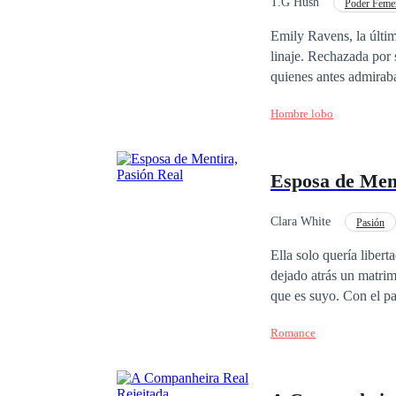
T.G Hush
Poder Feme
Emily Ravens, la últi
linaje. Rechazada por su alfa destinado y despreciada como huérfana, soporta la humillación y el acoso de
quienes antes admiraban a los de su especie. Pero
aceptación y un lugar 
Hombre lobo
permanecer para siempre definida por el rechazo
antiguos son tanto un
camino y reclamar el l
Esposa de Men
Clara White
Pasión
Perdón
Matrimon
Ella solo quería libert
dejado atrás un matri
que es suyo. Con el pa
huye del amor… o se c
Romance
secretos y giros inesp