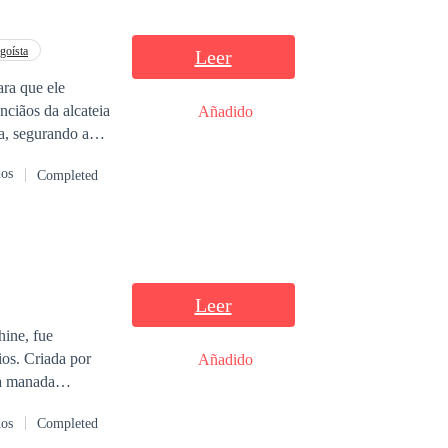
Egoísta
Leer
Añadido
dos
Completed
não tem a
Leer
 Virei-me
hine, fue
ios. Criada por
Añadido
la manada
ca que merece
dos
Completed
ó que el destino