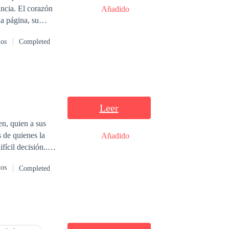
ncia. El corazón
Añadido
la página, su
Saravi, ahora
dos
Completed
memoria no
 podido pasar.
del destino lo ha
uerte le ha
vuelve compleja,
Leer
en, quien a sus
s de quienes la
Añadido
ícil decisión...y
s poderoso del
dos
Completed
vida será su