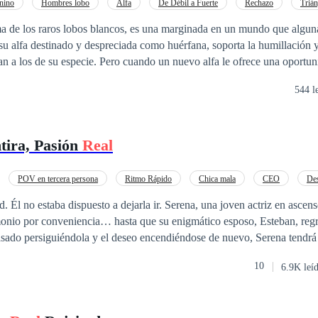
nino
Hombres lobo
Alfa
De Débil a Fuerte
Rechazo
Triá
ma de los raros lobos blancos, es una marginada en un mundo que algun
 cuando un nuevo alfa le ofrece una oportunidad de
en su manada, Emily se enfrenta a una decisión: confrontar su pasado d
544 l
. En un mundo donde la confianza es efímera y los linajes
a bendición como una maldición, ¿encontrará Emily la fuerza para forja
ugar que le pertenece?
tira, Pasión
Real
POV en tercera persona
Ritmo Rápido
Chica mala
CEO
Des
io Exprés
Millonario Instantáneo
ad. Él no estaba dispuesto a dejarla ir. Serena, una joven actriz en ascen
monio por conveniencia… hasta que su enigmático esposo, Esteban, regr
sado persiguiéndola y el deseo encendiéndose de nuevo, Serena tendrá 
onvierte en la dueña del corazón más peligroso de todos. Una novela c
10
6.9K leí
erados. ¿Puede el amor sanar un alma rota… o terminará por destruirla?