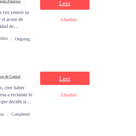
ngulo Amoroso
Leer
a vez veneró su
Añadido
oloroso o
eídos
Ongoing
r un nuevo
eo de Control
Leer
so, cree haber
esa a reclamar lo
Añadido
que decidir si
argada de pasión,
dos
Completed