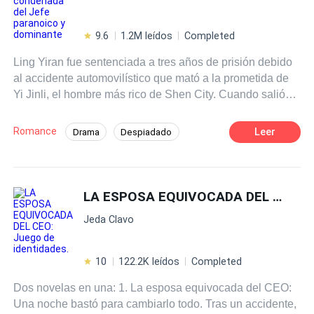
9.6
1.2M leídos
Completed
Ling Yiran fue sentenciada a tres años de prisión debido
al accidente automovilístico que mató a la prometida de
Yi Jinli, el hombre más rico de Shen City. Cuando salió
de la prisión, de alguna manera terminó capturando la
atención de Yi Jinli. Ella se arrodilló en el suelo y le
Romance
Leer
Drama
Despiadado
suplicó: "Yi Jinli, ¿puedes dejarme ir?" Pero él solo
Aventurera
Romance oscuro
Traición
sonrió y dijo: "Hermana, nunca te dejaré ir". Era dicho
que Yi Jinli era completamente indiferente con todos,
Secretario/a
Diferencia de Edad
pero por alguna razón, hacía todo lo posible para
LA ESPOSA EQUIVOCADA DEL CEO: Juego de identidades.
Venganza
Independiente
complacer a una trabajadora sanitaria que había estado
Jeda Clavo
en prisión durante los últimos tres años. Sin embargo, la
verdad del accidente automovilístico de ese año destruyó
todo el amor que sentía por él, ella huyo de él. Muchos
10
122.2K leídos
Completed
años después, estaba en el suelo suplicando: "Yiran, con
Dos novelas en una: 1. La esposa equivocada del CEO:
tal de que estés a mi lado, haré cualquier cosa por ti".
Una noche bastó para cambiarlo todo. Tras un accidente,
Pero ella solo lo miro con frialdad y dijo: "Entonces, ve y