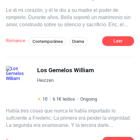
delicada e independiente que fue severamente
Le di mi corazón, y él le dio a su madre el poder de
intimidada por su poderoso y feroz prometido después de
romperlo. Durante años, Bella soportó un matrimonio sin
casarse ~
amor, construido sobre su silencio y sacrificio. Eric, el
hombre con el que se había casado, prefirió el amor y la
lealtad a su autoritaria madre por encima de proteger a su
Romance
Leer
Contemporánea
Drama
esposa. Cuando la humillación se volvió insoportable tras
Segundo Matrimonio
Independiente
dejar entrar a otra mujer en su hogar, Bella finalmente se
alejó. Entonces llegó Cole Warren, un multimillonario
CEO
Paranoico
Verdad Oculta
más rico que Eric. Era todo lo que Eric no era. Con Cole,
Los Gemelos William
Embarazo
Segunda Oportunidad
Bella encontró la paz y el amor que le había rogado a
Heizzen
Eric. Pero el destino le deparó un último giro. Bella ya
estaba embarazada y con el hijo de Eric. Ahora, Eric la
quiere de vuelta. Pero Bella no es la misma mujer a la
10
6.1K leídos
Ongoing
que abandonó.
Había tres cosas que nunca le había importado lo
suficiente a Frederic; La primera era perder la virginidad.
La segunda era enamorarse. Y la tercera darle
importancia a sus extrañas pesadillas. Frederic a pesar
de su fachada de ascético y buen estudiante, el chico