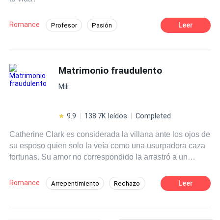
la humillación; pero también descubrirá el verdadero
amor con Jeremith, otro heredero de la familia Hamilton.
Romance
Leer
Profesor
Pasión
Independiente
Contemporánea
Venganza
Matrimonio por Contrato
Matrimonio fraudulento
Poder Femenino
Millonario Instantáneo
Rebelde
Mili
9.9
138.7K leídos
Completed
Catherine Clark es considerada la villana ante los ojos de
su esposo quien solo la veía como una usurpadora caza
fortunas. Su amor no correspondido la arrastró a un
matrimonio que desde el principio estaba destinada al
fracaso, durante su vida como esposa del Ceo más
Romance
Leer
Arrepentimiento
Rechazo
codiciado, solo recibió maltratos e infidelidades, este ni
CEO
Ritmo Rápido
Contemporánea
siquiera era capaz de presentarse en público con su
compañera de vida porque su tiempo y amor le
Drama
Infidelidad