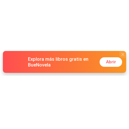
Explora más libros gratis en
Abrir
BueNovela
Hot Genres
Romance
Recursos
Hombre lobo