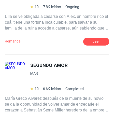
10
7.8K leídos
Ongoing
Ella se ve obligada a casarse con Alex, un hombre rico el
cuál tiene una fortuna incalculable, para salvar a su
familia de la ruina accede a casarse, aún sabiendo que
no puede olvidar a su viejo amor. “El era tan tierno, cada
vez que nos veíamos el me daba una rosa, era atento y
Romance
Leer
considerado” Después de casarse recibe cartas de un
extraño ¿Quién será su admirador secreto? “¿Desde
cuando las recibes?”,“Desdé hacé tres años y nueve
meses”, “Desde que te casaste con tu marido y el sabe
SEGUNDO AMOR
que eres casada”, “Siempre que mi esposo se va de viaje
MAR
me llegan” El un hombre frío con los demás, pero con ella
todo lo contrario y qué se ve obligado a guardar secretos
con el fin de no lastimarla " todo lo que hago es por ti y tú
10
6.6K leídos
Completed
seguridad","Sólo espero que un día después de mucho
María Greco Alvarez después de la muerte de su novio ,
tiempo puedas entenderlo" Y como toda historia de amor
se da la oportunidad de volver amar de entregarle el
problemas que los rodean “Ella no es más que una mujer
corazón a Sebastián Stone Miller heredero de la empresa
interesada", “Se caso contigo sólo por tu dinero” Pero con