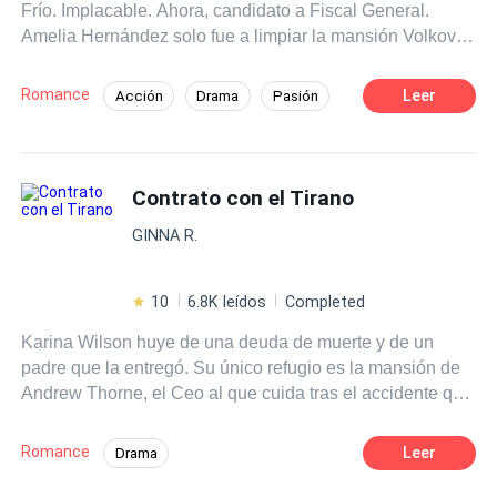
Frío. Implacable. Ahora, candidato a Fiscal General.
Amelia Hernández solo fue a limpiar la mansión Volkov.
Pero en su primer día encontró una carpeta prohibida y
descubrió el secreto capaz de destruir su vida… y su
Romance
Leer
Acción
Drama
Pasión
campaña. Él no puede despedirla. No puede dejarla ir.
CEO
Arrogante
Deseo de Control
Así que le hace una propuesta imposible de rechazar: un
matrimonio por contrato para proteger su secreto y
Matrimonio por Contrato
De Odio al Amor
asegurar su imagen pública. Para Amelia, es una salida
Contrato con el Tirano
Verdad Oculta
desesperada. Para Adrian, una jugada política perfecta.
GINNA R.
Pero cuanto más la expone ante el mundo, más pierde el
control. Y en el universo Volkov, amar a la mujer
equivocada puede costarte el poder… o salvarte de ti
10
6.8K leídos
Completed
mismo.
Karina Wilson huye de una deuda de muerte y de un
padre que la entregó. Su único refugio es la mansión de
Andrew Thorne, el Ceo al que cuida tras el accidente que
lo dejó en una silla de ruedas, transformándolo en un
hombre amargado y cruel. ​Andrew no es solo su
Romance
Leer
Drama
paciente, es su tirano. Y cuando descubre el secreto de
POV en primera persona
Amor dulce
Kary, ve en su desesperación la oportunidad perfecta