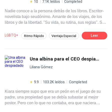
10
7.1K leídos
Completed
Nadie conoce a la persona detrás de los libros. Escritor-
novelista bajo seudónimo. Amante de los viajes, de los
libros y de la libertad. "Su vida, su rutina, sus reglas". Sin
embargo, descubrirá que en su vida puede haber
modificaciones, que sus rutinas pueden sufrir variaciones
LGBTQ+
Leer
Ritmo Rápido
Ventaja Especial
y que sus reglas pueden quebrarse. «Porque detrás de
Cultivación
Acción
Gay por ti
un seudónimo, está el verdadero escritor». Obra
registrada en Safe Creative. No se permite copia total o
Pasión
parcial. No al plagio.
Una albina para el CEO despiadado
Liliana Gómez
9.9
103.2K leídos
Completed
Kiara siempre supo que era un peón en el juego de su
padre, una propiedad que se debía subastar al mejor
postor. Pero con lo que no contaba, era que naciera
siendo albina; con su cabello blanco, su piel pálida y sus