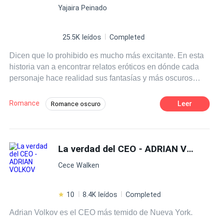
Deseo de Control
Yajaira Peinado
forma inesperada. Cuando Bianca descubre que está
embarazada, Eric la acusa de infidelidad. Sola, Bianca
debe enfrentar la verdad de su embarazo y realidad de
25.5K leídos
Completed
que el hijo que espera pertenece al hombre que la odia,
Dicen que lo prohibido es mucho más excitante. En esta
concebido en una noche que él no recuerda.
historia van a encontrar relatos eróticos en dónde cada
personaje hace realidad sus fantasías y más oscuros
deseos. Los relatos de esta historia no son reales, son
producto de mi imaginación al igual que los personajes y
Romance
Leer
Romance oscuro
los lugares en dónde se desarrolla cada uno de ellos.
Ritmo Rápido
Pasión
Dominante
Deseo de Control
CEO
La verdad del CEO - ADRIAN VOLKOV
Diferencia de Edad
Cita a Ciegas
Amor Prohibido
Cece Walken
10
8.4K leídos
Completed
Adrian Volkov es el CEO más temido de Nueva York.