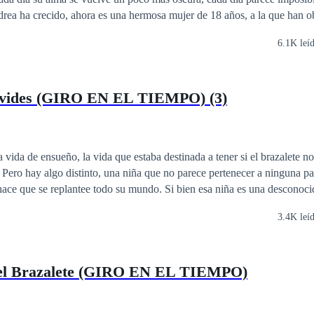
o un ser extraordinario. Emily Forbes ya no recuerda nada sobre su vida
6.1K leí
rena ahora, y tiene que acatar las normas del mar. Pero es desobediente 
al igual que la esencia que vive en ella, una esencia que no es suya, 
vides (GIRO EN EL TIEMPO) (3)
 vida de ensueño, la vida que estaba destinada a tener si el brazalete n
 Pero hay algo distinto, una niña que no parece pertenecer a ninguna par
hace que se replantee todo su mundo. Si bien esa niña es una desconoci
ece en la puerta de su casa y le asegura que es su hija. ¿Quieres saber como sigue
3.4K leí
ria? ¿Volverá William a encontrarla? ¿Qué pasará entonces? Si quieres s
 leer la tercera entrega.
del Brazalete (GIRO EN EL TIEMPO)