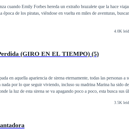
nza cuando Emily Forbes hereda un extraño brazalete que la hace viajar
a época de los piratas, viéndose en vuelta en miles de aventuras, busc
4.0K leí
Perdida (GIRO EN EL TIEMPO) (5)
pada en aquella apariencia de sirena eternamente, todas las personas a 
 nada por lo que seguir viviendo, incluso su madrina Marina ha sido de
nde la luz de esta sirena se va apagando poco a poco, esta busca sus úl
rramadas, aquellas que tienen un importante valor sentimental. A pesar
3.5K leí
 a lugares a los que jamás pensó
rarse con personas a las que jamás pensó volver a ver.
antadora