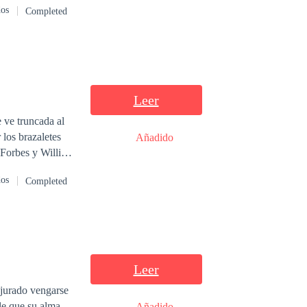
e nuestros
dos
Completed
Leer
e ve truncada al
 los brazaletes
Añadido
dos
Completed
Leer
 jurado vengarse
le que su alma
Añadido