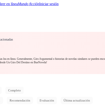
Mundo ficción
Iniciar sesión
acionadas
BTQ+
YA/TEEN
Paranormal
Misterio/Thriller
Oriental
Juegos
Historia
MM
s lea en línea. Generalmente, Giro Argumental o historias de novelas similares se pueden enco
a desde Un Giro Del Destino en BueNovela!
Completo
d
Recomendación
Evaluación
Última actualización