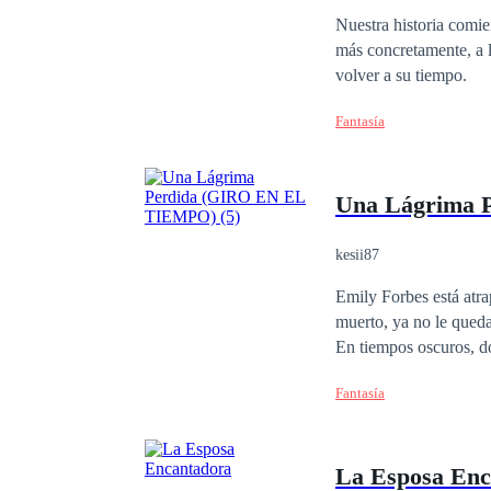
Nuestra historia comie
más concretamente, a l
volver a su tiempo.
Fantasía
Una Lágrima 
kesii87
Emily Forbes está atra
muerto, ya no le queda
En tiempos oscuros, do
aquellas que fueron de
Fantasía
prohibido por las leyes del mar. La búsqueda de su última lágrima la llevará
regresar, y a reencont
La Esposa Enc