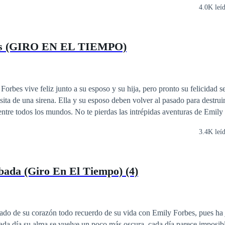
 de nosotros ser felices, dale a tu vida el giro que debe tomar. Es lo qu
4.0K leí
te el tiempo en el que Emily estuvo sin recordarle en el primer libro.
arló Blus
ás (GIRO EN EL TIEMPO)
orbes vive feliz junto a su esposo y su hija, pero pronto su felicidad s
isita de una sirena. Ella y su esposo deben volver al pasado para destruir
ierdas las intrépidas aventuras de Emily Forbes y William
3.4K leí
bada (Giro En El Tiempo) (4)
ado de su corazón todo recuerdo de su vida con Emily Forbes, pues ha
Cada día su alma se vuelve un poco más oscura, cada día parece imposib