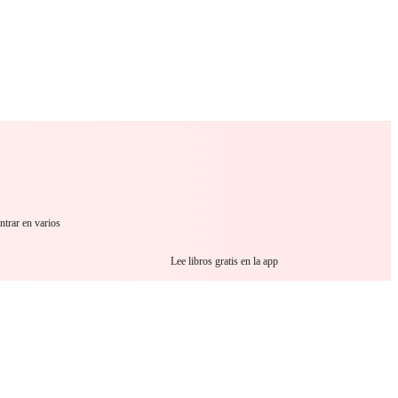
 Romance
Sci-Fi
Guerra
Otros
ntrar en varios
Lee libros gratis en la app