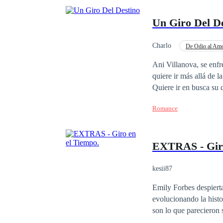
Un Giro Del D
Charlo
De Odio al Am
Poder Femenino
Ani Villanova, se enfr
quiere ir más allá de la puerta de casa, en reali
Quiere ir en busca su destino, rompiendo las barreras de sus miedos, amor también podría sorprenderla. Ha
enfrentado críticas y 
Romance
con los que espera que
riqueza o posesiones, 
Carlos Alvear, en cali
EXTRAS - Giro
ojos. Inician una serie
mantener a flote sus s
romance, atrayendo la 
kesii87
donde el amor lucha por
Emily Forbes despierta
noche de vinos, amor, p
evolucionando la histo
muros que quieren separarlos. acomp
son lo que parecieron 
nuestras prioridades s
aprendiendo a separar los sueños de la realidad. 