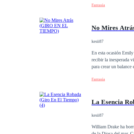
aventura. Solo depende
Fantasía
enfrentó William duran
protagonistas vivirán. Nada es fácil. Todo cambio trae consigo algunos virajes. Aborda tren en estación;
Destino. La autora Ch
No Mires Atr
kesii87
En esta ocasión Emily F
recibir la inesperada v
para crear un balance entre todos los mundos. No te p
Drake, de nuevo.
Fantasía
La Esencia Ro
kesii87
William Drake ha borr
de la Diosa del mar. 