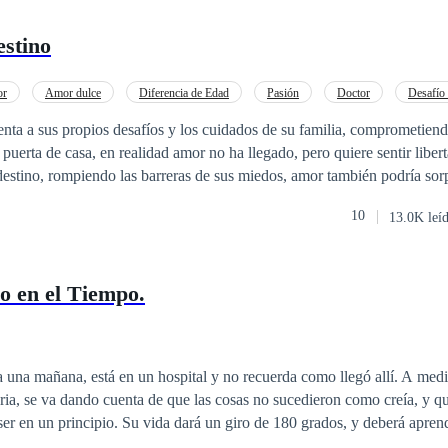
estino
or
Amor dulce
Diferencia de Edad
Pasión
Doctor
Desafío 
enta a sus propios desafíos y los cuidados de su familia, comprometien
dad amor no ha llegado, pero quiere sentir libertad completa.
burlas de su hermana Naomi, quién siempre está trayendo a casa, nuevos
10
13.0K leí
 Ani inicie un romance. Ella quiere un amor que gire totalmente su dest
solo su corazón. Una cena, cambia el giro de la historia cuando el apue
dad de invitado, conoce a Ani quedando prendado de su maravillosa son
 en el Tiempo.
 de citas, cafés, y flores, donde descubren que se atraen, pero deberán l
entimientos. Bella, una admiradora de Juan Carlos hará todo lo posible p
atención sobre ella. Un viaje a Marruecos da inicio a un torrente de amo
 llevarlos a la felicidad... El aire marroquí hará el resto, se embarcan e
 una mañana, está en un hospital y no recuerda como llegó allí. A med
ara llevar sus vidas donde el destino les dé la oportunidad, eso sí; luc
ria, se va dando cuenta de que las cosas no sucedieron como creía, y qu
áñalos en esta historia de amor. ¿Hasta dónde va el deber? ¿En qué punto
ser en un principio. Su vida dará un giro de 180 grados, y deberá aprend
e van olvidando sin ver que nuestro reloj avanza? Ellos vivirán al máx
----- La segunda parte: Narra las aventuras a las que se