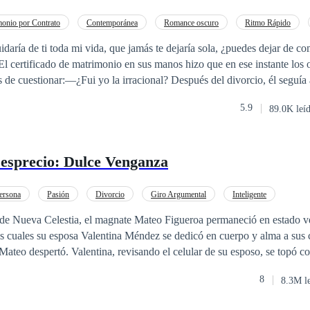
onio por Contrato
Contemporánea
Romance oscuro
Ritmo Rápido
vorcio
idaría de ti toda mi vida, que jamás te dejaría sola, ¿puedes dejar de co
El certificado de matrimonio en sus manos hizo que en ese instante los 
—¿Fui yo la irracional? Después del divorcio, él seguía acosándola sin
te casaste conmigo, pasaste a ser mía de por vida. Ella sacó de inmed
5.9
89.0K leí
o y le recordó:—Pero Silvio, ya nos hemos divorciado. Puedes ir al regist
ce en el documento. Sin embargo, él la obligó a regresar a casa. —Tu e
Desprecio: Dulce Venganza
leer con tranquilidad!
ersona
Pasión
Divorcio
Giro Argumental
Inteligente
 de Nueva Celestia, el magnate Mateo Figueroa permaneció en estado ve
os cuales su esposa Valentina Méndez se dedicó en cuerpo y alma a sus 
ateo despertó. Valentina, revisando el celular de su esposo, se topó c
je íntimo que evidenciaba que el antiguo amor de juventud de Mateo ha
8
8.3M l
social elitista de Mateo, que siempre había mirado a Valentina por enci
crueles comentarios: —Ha vuelto el cisne de la alta sociedad... Ya es