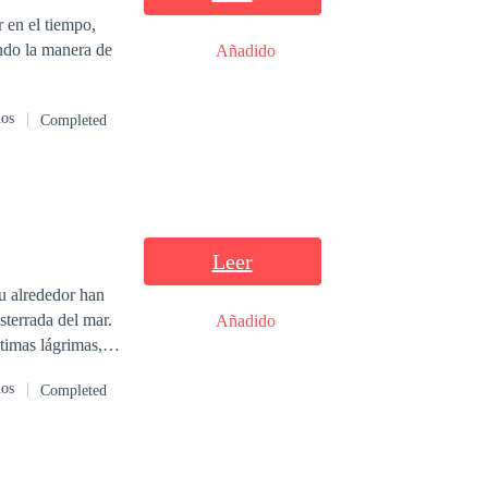
 en el tiempo,
ando la manera de
Añadido
dos
Completed
Leer
su alrededor han
sterrada del mar.
Añadido
timas lágrimas,
 de que está
dos
Completed