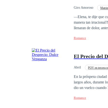
Giro Amoroso
Matrim
Independiente
Di
—Elena, te dije que cu
manera tan irracional?
llenaran de dolor, antes de cuestionar:
descanso.—Una vez que 
Romance
certificado de divorci
comprobar quién apare
siempre seré yo. No le importaba si ella estaba a su lado, lo que lamentaba era haberla perdido. PD: Este relato
El Precio del 
ha concluido, ¡puedes 
Abril
POV en tercera p
En la próspera ciudad
largos años, durante l
dio un vuelco cuando M
devastadora: un mensa
Romance
sus vidas. El círculo 
tardó en comenzar sus 