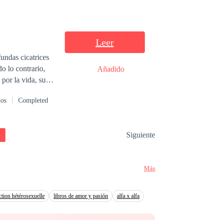
olorosa: el amor
d pretenciosa. La
rio una sorpresa:
hasta lo
Leer
alabras: aquella
undas cicatrices
 ella, radiante en
Añadido
s luces del
por la vida, su
e soltó: —Vaya,
amor a pesar que
dos
Completed
Siguiente
Más
action hétérosexuelle
libros de amor y pasión
alfa x alfa