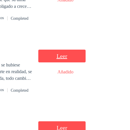
dos
Completed
y curiosa sobre el
una esencia
Leer
o se hubiese
te en realidad, se
Añadido
da, todo cambia
dos
Completed
aber todo esto y
Leer