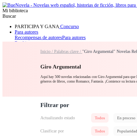
Mi biblioteca
Buscar
PARTICIPA Y GANA
Concurso
Para autores
Recompensas de autores
Para autores
Ranking
Navegar
Inicio /
Palabras clave /
"Giro Argumental" Novelas Rel
Novelas
Cuentos Cortos
Todos
Romance
Hombre lobo
Mafia
Sistema
Fantasía
Urbano
LG
Giro Argumental
Aquí hay 500 novelas relacionadas con Giro Argumental para que la
géneros de libros, como Romance, Fantasía. ¡Comience su lectur
Filtrar por
Actualizando estado
Todos
En proceso
Clasificar por
Todos
Popularida