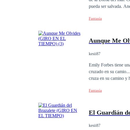
pueda ser salvada. Andrea ha crecido, ahora es una hermosa mujer de 18 años, a la que han obligado a crecer
sin sus padres, pero la niña sigue siend
Fantasía
humana, ella es una si
mundo de los humanos, 
robada.
Aunque Me Ol
kesii87
Emily Forbes tiene una
cruzado en su camio...
cruza en su camino y 
radicalmente cuando esta apar
Fantasía
esta apasionante histo
mucho más, no dejes de
El Guardián 
kesii87