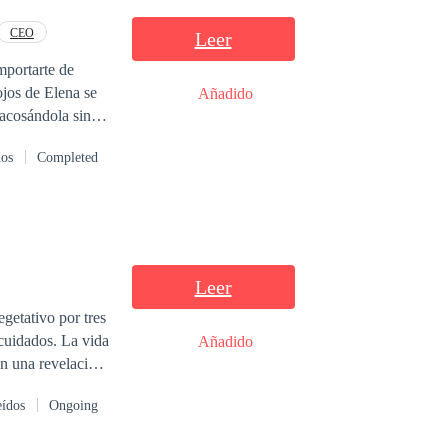
CEO
Leer
mportarte de
ojos de Elena se
Añadido
iato el
dos
Completed
ro civil a
sposo era, soy y
Leer
getativo por tres
cuidados. La vida
Añadido
on una revelación
bía regresado a
eídos
Ongoing
ma del hombro, no
 momento de