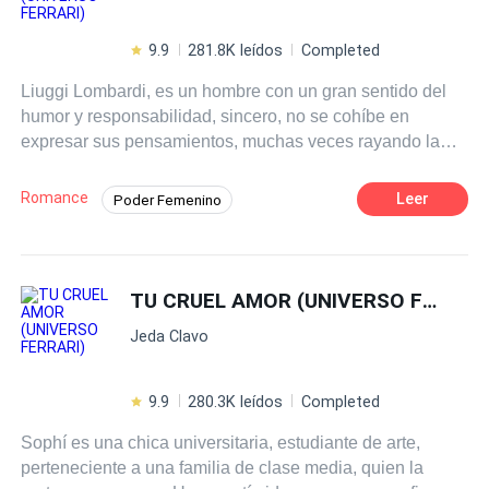
9.9
281.8K leídos
Completed
Liuggi Lombardi, es un hombre con un gran sentido del
humor y responsabilidad, sincero, no se cohíbe en
expresar sus pensamientos, muchas veces rayando la
crueldad, vive su vida día a día, rehuyéndole al amor,
porque siente no hay cabida para ello en su vida. Su
Romance
Leer
Poder Femenino
mayor pasión es atender su empresa de seguridad, una
Triángulo Amoroso
Venganza
CEO
de las más exitosas de Europa, hasta producirse ciertos
sucesos que hacen fallar los dispositivos de los sistemas
Pasión
Dominante
Chico malo
de seguridad instalados, poniendo en riesgo la
TU CRUEL AMOR (UNIVERSO FERRARI)
Contemporánea
credibilidad y solvencia de su empresa. Por ello su fiel
Jeda Clavo
amiga y amante Lisbani Angelica Antonelli, exitosa
abogada, cuya debilidad resulta ser el propio Liuggi, se
propone a ayudarlo para evitar una consecuencia
9.9
280.3K leídos
Completed
catastrófica. Dentro de éste contexto Liuggi conoce a
Sophí es una chica universitaria, estudiante de arte,
Mariana Arciniega, exitosa periodista investigativa,
perteneciente a una familia de clase media, quien la
plantilla de uno de los periódicos más exitosos de