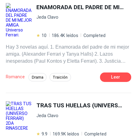
nunca es como te la imaginas...
parcial de la presente obra por cualquier medio o su
ENAMORADA DEL PADRE DE MI MEJOR AMIGA. Universo Ferrari.
Embarazo
adaptación sin la autorización expresa de la autora.
Jeda Clavo
10
186.4K leídos
Completed
Hay 3 novelas aquí. 1. Enamorada del padre de mi mejor
amiga. (Alexander Ferrari y Tanya Halls) 2. Lazos
inesperados (Paul Kontos y Eletta Ferrari). 3. Justicia
equivocada (Payton Kontos y Beatriz Harrison)
Enamorada del padre de mi mejor amiga sinopsis
Romance
Leer
Drama
Traición
Alexander Ferrari Aeton, se casó muy joven, ama a su
Ritmo Rápido
Romance oscuro
esposa y a su hija, para él ella es la mujer perfecta, pero
esa burbuja de felicidad que cree tener explota cuando
Venganza
CEO
Diferencia de Edad
su esposa sufre un accidente donde pierde la vida, en
TRAS TUS HUELLAS (UNIVERSO FERRARI) 2DA RINASCERE
medio de su desolación y despecho, al dia siguiente de
Jeda Clavo
la muerte de su esposa, termina enredado con Tanya Hall
la mejor amiga de su hija, sin embargo, al amanecer la
echa porque se da cuenta del error que cometió, al
9.9
169.9K leídos
Completed