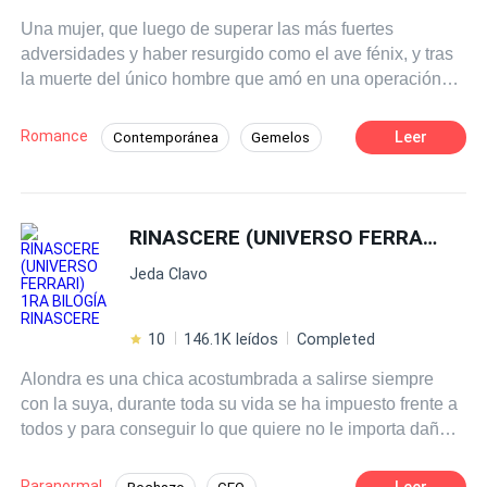
involucrarse con una jovencita inexperimentada, y como
Una mujer, que luego de superar las más fuertes
si fuera poco descubre que el accidente fue provocado y
adversidades y haber resurgido como el ave fénix, y tras
su primera sospechosa es la obsesionada chica.
la muerte del único hombre que amó en una operación
policial, descubre que quizás hay una nueva esperanza,
los hallazgos tan marcados de que tal vez sobrevivió a la
Romance
Leer
Contemporánea
Gemelos
explosión, le dan un nuevo sentido a su vida y es así
Acción
Trillizos
CEO
como inicia un camino para dar con su paradero y no está
dispuesta a parar hasta descubrir la verdad de lo
Arrepentimiento
Poder Femenino
sucedido, así inicia su camino tras su huella ¿Estará vivo
RINASCERE (UNIVERSO FERRARI) 1RA BILOGÍA RINASCERE
Perdón
Venganza
Felipe? De estar vivo ¿Por qué huyó de su familia?
Jeda Clavo
10
146.1K leídos
Completed
Alondra es una chica acostumbrada a salirse siempre
con la suya, durante toda su vida se ha impuesto frente a
todos y para conseguir lo que quiere no le importa dañar
a quien se atraviese en su camino, hasta que sus padres
descubren lo último que hizo y decididos a corregirla, le
Paranormal
Leer