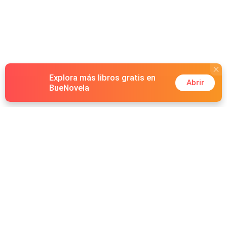
búsqueda del amor ideal, Laura aprende que el amor no
siempre sigue un plan establecido. La magia está en la
incertidumbre, en los momentos simples y en las
decisiones que se toman con el corazón, aunque no
siempre sean racionales.
Explora más libros gratis en
Abrir
BueNovela
Hot Genres
Romance
Recursos
Hombre lobo
Palabras clave
Redes Sociales
Mafia